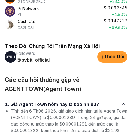
+33.50%
STONKBROKER
$
0.092445
Pi Network
+4.90%
PI
$
0.147217
Cash Cat
+69.80%
CASHCAT
Theo Dõi Chúng Tôi Trên Mạng Xã Hội
Followers
+
Theo Dõi
@bybit_official
Các câu hỏi thường gặp về
AGENTTOWN(Agent Town)
1. Giá Agent Town hôm nay là bao nhiêu?
Tính đến 6 Th08 2026, giá giao dịch hiện tại là Agent Town
(AGENTTOWN) là $0.00001289. Trong 24 giờ qua, giá đã
dao động từ mức thấp là $0.00001291 đến mức cao là
$0.00001322, kèm theo khối lượng giao dịch là $21.98.