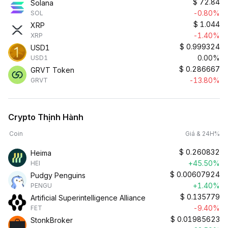
$
72.84
Solana
-0.80%
SOL
$
1.044
XRP
-1.40%
XRP
$
0.999324
USD1
0.00%
USD1
$
0.286667
GRVT Token
-13.80%
GRVT
Crypto Thịnh Hành
Coin
Giá & 24H%
$
0.260832
Heima
+45.50%
HEI
$
0.00607924
Pudgy Penguins
+1.40%
PENGU
$
0.135779
Artificial Superintelligence Alliance
-9.40%
FET
$
0.01985623
StonkBroker