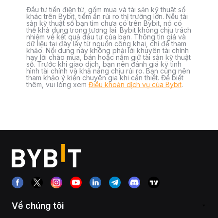
Đầu tư tiền điện tử, gồm mua và tài sản kỹ thuật số
khác trên Bybit, tiềm ẩn rủi ro thị trường lớn. Nếu tài
sản kỹ thuật số bạn tìm chưa có trên Bybit, nó có
thể khả dụng trong tương lai. Bybit không chịu trách
nhiệm về kết quả đầu tư của bạn. Thông tin giá và
dữ liệu tại đây lấy từ nguồn công khai, chỉ để tham
khảo. Nội dung này không phải lời khuyên tài chính
hay lời chào mua, bán hoặc nắm giữ tài sản kỹ thuật
số. Trước khi giao dịch, bạn nên đánh giá kỹ tình
hình tài chính và khả năng chịu rủi ro. Bạn cũng nên
tham khảo ý kiến chuyên gia khi cần thiết. Để biết
thêm, vui lòng xem
Điều khoản dịch vụ của Bybit
.
Về chúng tôi