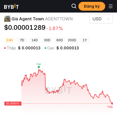
Đăng ký
Giá Tiền Điện Tử
Giá Agent Town AGENTTOWN
Giá Agent Town
AGENTTOWN
USD
$0.00001289
-1.87%
24H
7D
14D
30D
60D
200D
1Y
Thấp
$
0.000013
Cao
$
0.000013