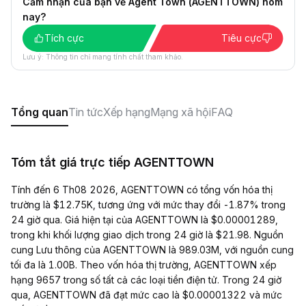
Cảm nhận của bạn về Agent Town (AGENTTOWN) hôm
nay?
Tích cực
Tiêu cực
Lưu ý: Thông tin chỉ mang tính chất tham khảo.
Tổng quan
Tin tức
Xếp hạng
Mạng xã hội
FAQ
Tóm tắt giá trực tiếp AGENTTOWN
Tính đến 6 Th08 2026, AGENTTOWN có tổng vốn hóa thị
trường là $12.75K, tương ứng với mức thay đổi -1.87% trong
24 giờ qua. Giá hiện tại của AGENTTOWN là $0.00001289,
trong khi khối lượng giao dịch trong 24 giờ là $21.98. Nguồn
cung Lưu thông của AGENTTOWN là 989.03M, với nguồn cung
tối đa là 1.00B. Theo vốn hóa thị trường, AGENTTOWN xếp
hạng 9657 trong số tất cả các loại tiền điện tử. Trong 24 giờ
qua, AGENTTOWN đã đạt mức cao là $0.00001322 và mức