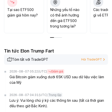
900–5
.
200 điểm, có thể chia nhỏ mua khi giá thấp, nhưng nhìn
Tại sao ETF500
Những yếu tố nào
Các trader
chung vẫn lấy phòng thủ làm chủ, linh hoạt điều chỉnh tỷ
giảm giá hôm nay?
có thể ảnh hưởng
gì về ETF5
trọng vị thế để ứng phó chuyển đổi tăng–giảm
.
đến giá ETF500
trong tương lai?
Tin tức Elon Trump Fart
Tóm tắt với TradeGPT
Hỏi TradeGPT
2026-08-07 05:22
(UTC)
Giảm giá
Giá Bitcoin giảm xuống dưới 65K USD sau dữ liệu việc làm
của Mỹ
2026-08-07 04:31
(UTC)
Trung lập
Lưu ý: Vui lòng chú ý kỹ các thông tin sau (tất cả thời gian
đều theo giờ Bắc Kinh).