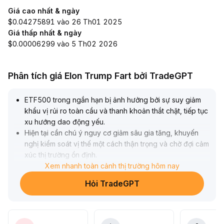
Giá cao nhất & ngày
$0.04275891 vào 26 Th01 2025
Giá thấp nhất & ngày
$0.00006299 vào 5 Th02 2026
Phân tích giá Elon Trump Fart bởi TradeGPT
ETF500 trong ngắn hạn bị ảnh hưởng bởi sự suy giảm
khẩu vị rủi ro toàn cầu và thanh khoản thắt chặt, tiếp tục
xu hướng dao động yếu
.
Hiện tại cần chú ý nguy cơ giảm sâu gia tăng, khuyến
nghị kiểm soát vị thế một cách thận trọng và chờ đợi cảm
xúc thị trường ổn định
.
Về trung hạn, mặc dù vẫn tồn tại sự bất định vĩ mô và rủi
Xem nhanh toàn cảnh thị trường hôm nay
ro tín dụng, cấu trúc phân bổ tài sản đã xuất hiện dấu
Hỏi TradeGPT
hiệu chuyển hướng sang phòng thủ, sau giai đoạn điều
chỉnh có giá trị đầu tư cấu hình
.
Về chiến lược, nên theo dõi sát số liệu vĩ mô và chỉ báo
rủi ro thị trường, trong ngắn hạn chú ý vùng 4
.