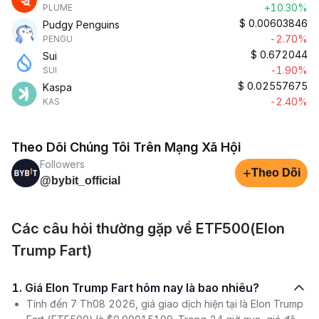
+10.30%
PLUME
$
0.00603846
Pudgy Penguins
-2.70%
PENGU
$
0.672044
Sui
-1.90%
SUI
$
0.02557675
Kaspa
-2.40%
KAS
Theo Dõi Chúng Tôi Trên Mạng Xã Hội
Followers
+
Theo Dõi
@bybit_official
Các câu hỏi thường gặp về ETF500(Elon
Trump Fart)
1. Giá Elon Trump Fart hôm nay là bao nhiêu?
Tính đến 7 Th08 2026, giá giao dịch hiện tại là Elon Trump