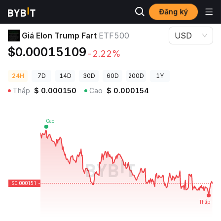
Đăng ký
Giá Tiền Điện Tử
Giá Elon Trump Fart ETF500
Giá Elon Trump Fart
ETF500
USD
$0.00015109
-2.22%
24H
7D
14D
30D
60D
200D
1Y
Thấp
$
0.000150
Cao
$
0.000154