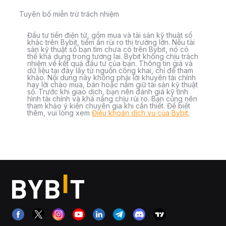
Tuyên bố miễn trừ trách nhiệm
Đầu tư tiền điện tử, gồm mua và tài sản kỹ thuật số
khác trên Bybit, tiềm ẩn rủi ro thị trường lớn. Nếu tài
sản kỹ thuật số bạn tìm chưa có trên Bybit, nó có
thể khả dụng trong tương lai. Bybit không chịu trách
nhiệm về kết quả đầu tư của bạn. Thông tin giá và
dữ liệu tại đây lấy từ nguồn công khai, chỉ để tham
khảo. Nội dung này không phải lời khuyên tài chính
hay lời chào mua, bán hoặc nắm giữ tài sản kỹ thuật
số. Trước khi giao dịch, bạn nên đánh giá kỹ tình
hình tài chính và khả năng chịu rủi ro. Bạn cũng nên
tham khảo ý kiến chuyên gia khi cần thiết. Để biết
thêm, vui lòng xem
Điều khoản dịch vụ của Bybit
.