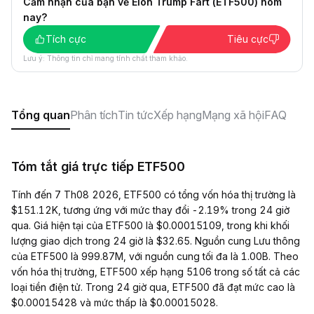
Cảm nhận của bạn về Elon Trump Fart (ETF500) hôm
nay?
Tích cực
Tiêu cực
Lưu ý: Thông tin chỉ mang tính chất tham khảo.
Tổng quan
Phân tích
Tin tức
Xếp hạng
Mạng xã hội
FAQ
Tóm tắt giá trực tiếp ETF500
Tính đến 7 Th08 2026, ETF500 có tổng vốn hóa thị trường là
$151.12K, tương ứng với mức thay đổi -2.19% trong 24 giờ
qua. Giá hiện tại của ETF500 là $0.00015109, trong khi khối
lượng giao dịch trong 24 giờ là $32.65. Nguồn cung Lưu thông
của ETF500 là 999.87M, với nguồn cung tối đa là 1.00B. Theo
vốn hóa thị trường, ETF500 xếp hạng 5106 trong số tất cả các
loại tiền điện tử. Trong 24 giờ qua, ETF500 đã đạt mức cao là
$0.00015428 và mức thấp là $0.00015028.