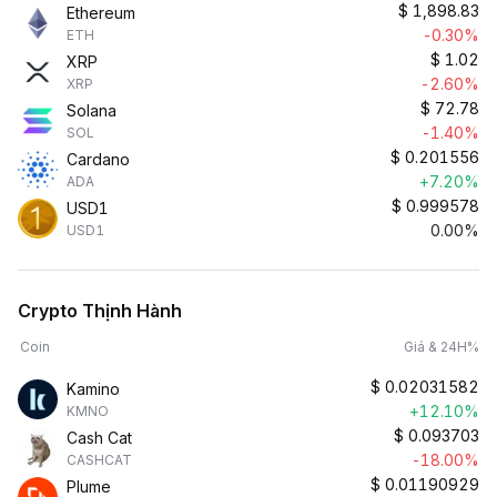
$
1,898.83
Ethereum
-0.30%
ETH
$
1.02
XRP
-2.60%
XRP
$
72.78
Solana
-1.40%
SOL
$
0.201556
Cardano
+7.20%
ADA
$
0.999578
USD1
0.00%
USD1
Crypto Thịnh Hành
Coin
Giá & 24H%
$
0.02031582
Kamino
+12.10%
KMNO
$
0.093703
Cash Cat
-18.00%
CASHCAT
$
0.01190929
Plume