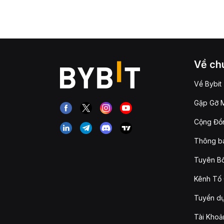
Về chú
Về Bybit
Gặp Gỡ M
Cộng Đồn
Thông b
Tuyên Bố
Kênh Tố 
Tuyển d
Tài Khoả