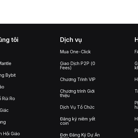
ng tôi
Dịch vụ
Mua One-Click
F
antle
Giao Dịch P2P (0
G
Fees)
k
g Bybit
Chương Trình VIP
H
áo
Chương trình Giới
T
thiệu
 Rủi Ro
P
Dịch Vụ Tổ Chức
h
Giác
Đăng ký niêm yết
H
ụng
coin
P
n Hồi Giáo
Đơn Đăng Ký Dự Án