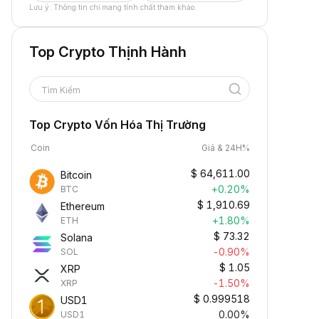
Lưu ý: Thông tin chỉ mang tính chất tham khảo.
Top Crypto Thịnh Hành
Tìm Kiếm
Top Crypto Vốn Hóa Thị Trường
Coin
Giá & 24H%
$
64,611.00
Bitcoin
+0.20%
BTC
$
1,910.69
Ethereum
+1.80%
ETH
$
73.32
Solana
-0.90%
SOL
$
1.05
XRP
-1.50%
XRP
$
0.999518
USD1
0.00%
USD1