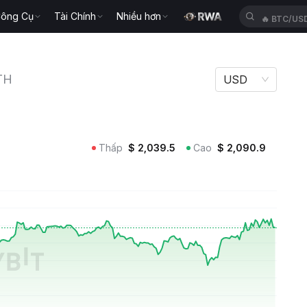
ông Cụ
Tài Chính
Nhiều hơn
🔥
BTC/US
TH
USD
Thấp
$
2,039.5
Cao
$
2,090.9