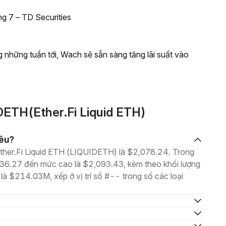
ng 7 – TD Securities
g những tuần tới, Wach sẽ sẵn sàng tăng lãi suất vào
DETH(Ether.Fi Liquid ETH)
iêu?
 Ether.Fi Liquid ETH (LIQUIDETH) là $2,078.24. Trong
036.27 đến mức cao là $2,093.43, kèm theo khối lượng
 là $214.03M, xếp ở vị trí số #-- trong số các loại