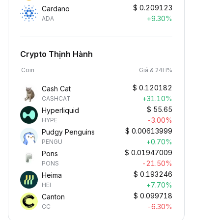
$
0.209123
Cardano
+9.30%
ADA
Crypto Thịnh Hành
Coin
Giá & 24H%
$
0.120182
Cash Cat
+31.10%
CASHCAT
$
55.65
Hyperliquid
-3.00%
HYPE
$
0.00613999
Pudgy Penguins
+0.70%
PENGU
$
0.01947009
Pons
-21.50%
PONS
$
0.193246
Heima
+7.70%
HEI
$
0.099718
Canton
-6.30%
CC