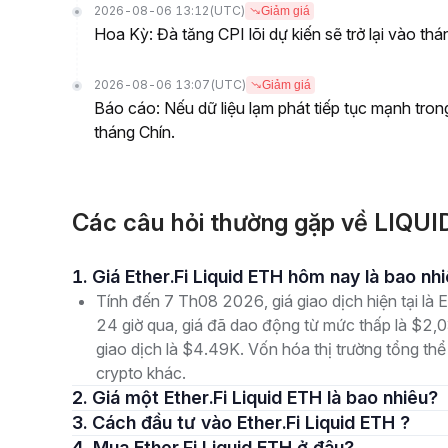
2026-08-06 13:12
(UTC)
Giảm giá
Hoa Kỳ: Đà tăng CPI lõi dự kiến sẽ trở lại vào thá
2026-08-06 13:07
(UTC)
Giảm giá
Báo cáo: Nếu dữ liệu lạm phát tiếp tục mạnh tron
tháng Chín.
Các câu hỏi thường gặp về LIQUI
1. Giá Ether.Fi Liquid ETH hôm nay là bao nh
Tính đến 7 Th08 2026, giá giao dịch hiện tại là
24 giờ qua, giá đã dao động từ mức thấp là $2,
giao dịch là $4.49K. Vốn hóa thị trường tổng thể
crypto khác.
2. Giá một Ether.Fi Liquid ETH là bao nhiêu?
3. Cách đầu tư vào Ether.Fi Liquid ETH ?
4. Mua Ether.Fi Liquid ETH ở đâu?