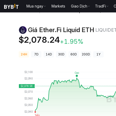
Mua ngay
Markets
Giao Dịch
TradFi
C
Giá Tiền Điện Tử
Giá Ether.Fi Liquid ETH LIQUIDETH
Giá Ether.Fi Liquid ETH
LIQUIDE
$2,078.24
+1.95%
24H
7D
14D
30D
60D
200D
1Y