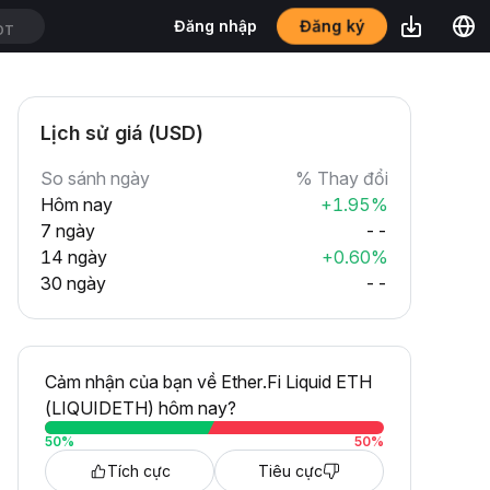
Đăng ký
Đăng nhập
DT
Lịch sử giá (USD)
So sánh ngày
% Thay đổi
Hôm nay
+1.95%
7 ngày
--
14 ngày
+0.60%
30 ngày
--
Cảm nhận của bạn về Ether.Fi Liquid ETH
(LIQUIDETH) hôm nay?
50
%
50
%
Tích cực
Tiêu cực