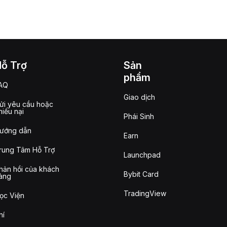
Hỗ Trợ
Sản
phẩm
AQ
Giao dịch
ửi yêu cầu hoặc
hiếu nại
Phái Sinh
ướng dẫn
Earn
rung Tâm Hỗ Trợ
Launchpad
hản hồi của khách
Bybit Card
àng
TradingView
ọc Viện
hí