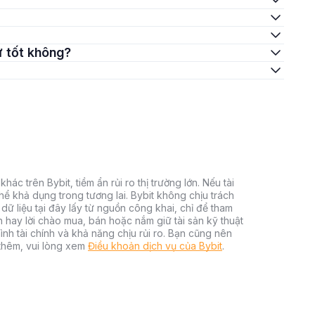
tư tốt không?
hác trên Bybit, tiềm ẩn rủi ro thị trường lớn. Nếu tài
thể khả dụng trong tương lai. Bybit không chịu trách
dữ liệu tại đây lấy từ nguồn công khai, chỉ để tham
h hay lời chào mua, bán hoặc nắm giữ tài sản kỹ thuật
ình tài chính và khả năng chịu rủi ro. Bạn cũng nên
 thêm, vui lòng xem
Điều khoản dịch vụ của Bybit
.