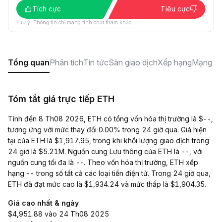
Tích cực
Tiêu cực
Lưu ý: Thông tin chỉ mang tính chất tham khảo.
Tổng quan
Phân tích
Tin tức
Sàn giao dịch
Xếp hạng
Mạng xã
Tóm tắt giá trực tiếp ETH
Tính đến 8 Th08 2026, ETH có tổng vốn hóa thị trường là $--,
tương ứng với mức thay đổi 0.00% trong 24 giờ qua. Giá hiện
tại của ETH là $1,917.95, trong khi khối lượng giao dịch trong
24 giờ là $5.21M. Nguồn cung Lưu thông của ETH là --, với
nguồn cung tối đa là --. Theo vốn hóa thị trường, ETH xếp
hạng -- trong số tất cả các loại tiền điện tử. Trong 24 giờ qua,
ETH đã đạt mức cao là $1,934.24 và mức thấp là $1,904.35.
Giá cao nhất & ngày
$4,951.88 vào 24 Th08 2025