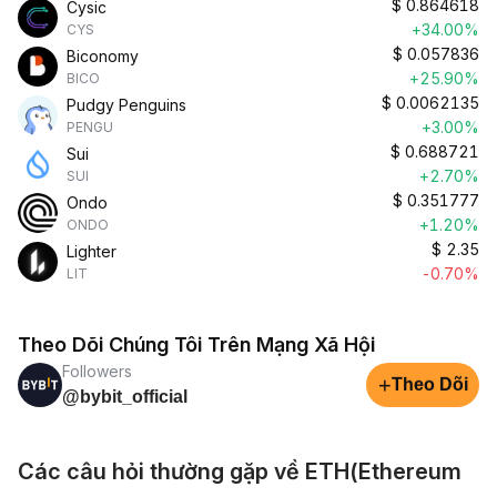
$
0.864618
Cysic
+34.00%
CYS
$
0.057836
Biconomy
+25.90%
BICO
$
0.0062135
Pudgy Penguins
+3.00%
PENGU
$
0.688721
Sui
+2.70%
SUI
$
0.351777
Ondo
+1.20%
ONDO
$
2.35
Lighter
-0.70%
LIT
Theo Dõi Chúng Tôi Trên Mạng Xã Hội
Followers
+
Theo Dõi
@bybit_official
Các câu hỏi thường gặp về ETH(Ethereum