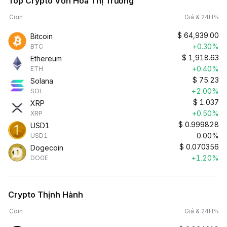
Top Crypto Vốn Hóa Thị Trường
Coin
Giá & 24H%
$
64,939.00
Bitcoin
+0.30%
BTC
$
1,918.63
Ethereum
+0.40%
ETH
$
75.23
Solana
+2.00%
SOL
$
1.037
XRP
+0.50%
XRP
$
0.999828
USD1
0.00%
USD1
$
0.070356
Dogecoin
+1.20%
DOGE
Crypto Thịnh Hành
Coin
Giá & 24H%