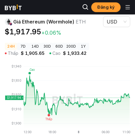
Đăng ký
Giá Tiền Điện Tử
Giá Ethereum (Wormhole) ETH
Giá Ethereum (Wormhole)
ETH
USD
$1,917.95
+0.06%
24H
7D
14D
30D
60D
200D
1Y
Thấp
$
1,905.65
Cao
$
1,933.42