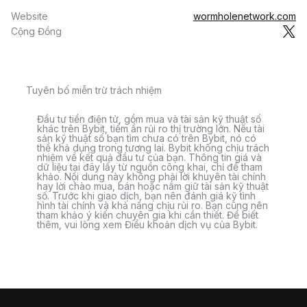
Website
wormholenetwork.com
Cộng Đồng
Tuyên bố miễn trừ trách nhiệm
Đầu tư tiền điện tử, gồm mua và tài sản kỹ thuật số
khác trên Bybit, tiềm ẩn rủi ro thị trường lớn. Nếu tài
sản kỹ thuật số bạn tìm chưa có trên Bybit, nó có
thể khả dụng trong tương lai. Bybit không chịu trách
nhiệm về kết quả đầu tư của bạn. Thông tin giá và
dữ liệu tại đây lấy từ nguồn công khai, chỉ để tham
khảo. Nội dung này không phải lời khuyên tài chính
hay lời chào mua, bán hoặc nắm giữ tài sản kỹ thuật
số. Trước khi giao dịch, bạn nên đánh giá kỹ tình
hình tài chính và khả năng chịu rủi ro. Bạn cũng nên
tham khảo ý kiến chuyên gia khi cần thiết. Để biết
thêm, vui lòng xem Điều khoản dịch vụ của Bybit.