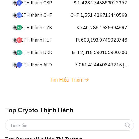
ETH thành GBP
£ 1,423.1748863912392
ETH thành CHF
CHF 1,551.426713440568
ETH thành CZK
Kč 40,286.1535694997
ETH thành HUF
Ft 603,193.0749023746
ETH thành DKK
kr 12,418.596165900706
ETH thành AED
د.إ 7,051.414449648215
Tìm Hiểu Thêm
Top Crypto Thịnh Hành
Tìm Kiếm