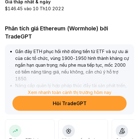
Giá thấp nhất & ngày
$146.45 vào 10 Th10 2022
Phân tích giá Ethereum (Wormhole) bởi
TradeGPT
Gần đây ETH phục hồi nhờ dòng tiền từ ETF và sự ưu ái
của các tổ chức, vùng 1900-1950 hình thành kháng cự
ngắn hạn quan trọng; nếu phe mua tiếp tục, mốc 2000
có tiềm năng tăng giá, nếu không, cần chú ý hỗ trợ
1850
.
Nâng cấp quản lý hợp pháp thúc đẩy tài sản phát triển,
kết hợp tiến trình số hóa tài chính, tiếp tục củng cố giá trị
Xem nhanh toàn cảnh thị trường hôm nay
nền tảng lâu dài của ETH
.
Hỏi TradeGPT
Khuyến nghị theo dõi biến động thanh khoản ngắn hạn,
đầu tư dài hạn dựa trên hợp pháp và đổi mới công nghệ
.