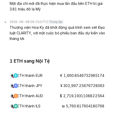
Một địa chỉ mới đã thực hiện mua lần đầu tiên ETH trị giá
3.81 triệu đô la Mỹ
2026-08-08 09:15
(UTC)
Trung lập
Thượng viện Hoa Kỳ đã khởi động quá trình xem xét Đạo
luật CLARITY, với một cuộc bỏ phiếu ban đầu dự kiến vào
tháng tới.
1 ETH sang Nội Tệ
ETH thành EUR
€ 1,660.8546732985174
ETH thành JPY
¥ 302,997.25676728063
ETH thành AUD
$ 2,719.1931108822564
ETH thành ILS
₪ 5,760.817604180768