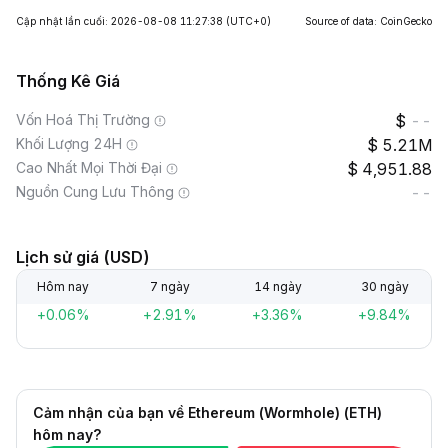
Cập nhật lần cuối: 2026-08-08 11:27:38
(UTC+0)
Source of data: CoinGecko
Thống Kê Giá
Vốn Hoá Thị Trường
--
Khối Lượng 24H
5.21M
Cao Nhất Mọi Thời Đại
4,951.88
Nguồn Cung Lưu Thông
--
Lịch sử giá (USD)
Hôm nay
7 ngày
14 ngày
30 ngày
+0.06%
+2.91%
+3.36%
+9.84%
Cảm nhận của bạn về Ethereum (Wormhole) (ETH)
hôm nay?