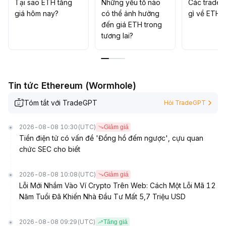
Tại sao ETH tăng
Những yếu tố nào
Các trader
giá hôm nay?
có thể ảnh hưởng
gì về ETH?
đến giá ETH trong
tương lai?
Tin tức Ethereum (Wormhole)
Tóm tắt với TradeGPT
Hỏi TradeGPT
2026-08-08 10:30
(UTC)
Giảm giá
Tiền điện tử có vấn đề 'Đồng hồ đếm ngược', cựu quan
chức SEC cho biết
2026-08-08 10:08
(UTC)
Giảm giá
Lỗi Mới Nhắm Vào Ví Crypto Trên Web: Cách Một Lỗi Mã 12
Năm Tuổi Đã Khiến Nhà Đầu Tư Mất 5,7 Triệu USD
2026-08-08 09:29
(UTC)
Tăng giá