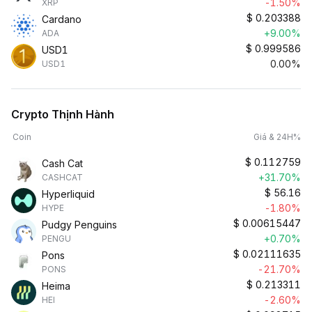
-1.50%
XRP
$
0.203388
Cardano
+9.00%
ADA
$
0.999586
USD1
0.00%
USD1
Crypto Thịnh Hành
Coin
Giá & 24H%
$
0.112759
Cash Cat
+31.70%
CASHCAT
$
56.16
Hyperliquid
-1.80%
HYPE
$
0.00615447
Pudgy Penguins
+0.70%
PENGU
$
0.02111635
Pons
-21.70%
PONS
$
0.213311
Heima
-2.60%
HEI