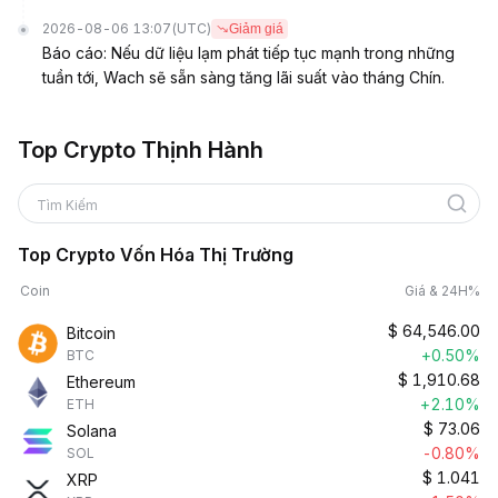
2026-08-06 13:07
(UTC)
Giảm giá
Báo cáo: Nếu dữ liệu lạm phát tiếp tục mạnh trong những
tuần tới, Wach sẽ sẵn sàng tăng lãi suất vào tháng Chín.
Top Crypto Thịnh Hành
Tìm Kiếm
Top Crypto Vốn Hóa Thị Trường
Coin
Giá & 24H%
$
64,546.00
Bitcoin
+0.50%
BTC
$
1,910.68
Ethereum
+2.10%
ETH
$
73.06
Solana
-0.80%
SOL
$
1.041
XRP