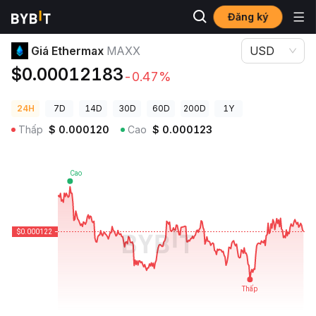
Đăng ký
Giá Tiền Điện Tử
Giá Ethermax MAXX
Giá Ethermax
MAXX
USD
$0.00012183
-0.47%
24H
7D
14D
30D
60D
200D
1Y
Thấp
$
0.000120
Cao
$
0.000123