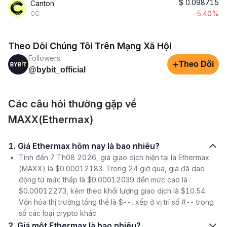
$
0.098715
Canton
-5.40%
CC
Theo Dõi Chúng Tôi Trên Mạng Xã Hội
Followers
+
Theo Dõi
@bybit_official
Các câu hỏi thường gặp về
MAXX(Ethermax)
1. Giá Ethermax hôm nay là bao nhiêu?
Tính đến 7 Th08 2026, giá giao dịch hiện tại là Ethermax
(MAXX) là $0.00012183. Trong 24 giờ qua, giá đã dao
động từ mức thấp là $0.00012039 đến mức cao là
$0.00012273, kèm theo khối lượng giao dịch là $10.54.
Vốn hóa thị trường tổng thể là $--, xếp ở vị trí số #-- trong
số các loại crypto khác.
2. Giá một Ethermax là bao nhiêu?