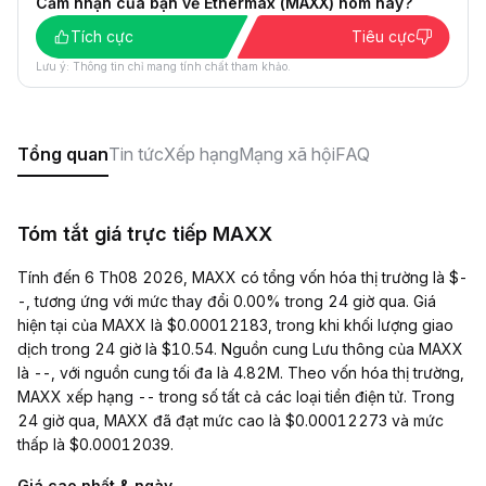
Cảm nhận của bạn về Ethermax (MAXX) hôm nay?
Tích cực
Tiêu cực
Lưu ý: Thông tin chỉ mang tính chất tham khảo.
Tổng quan
Tin tức
Xếp hạng
Mạng xã hội
FAQ
Tóm tắt giá trực tiếp MAXX
Tính đến 6 Th08 2026, MAXX có tổng vốn hóa thị trường là $-
-, tương ứng với mức thay đổi 0.00% trong 24 giờ qua. Giá
hiện tại của MAXX là $0.00012183, trong khi khối lượng giao
dịch trong 24 giờ là $10.54. Nguồn cung Lưu thông của MAXX
là --, với nguồn cung tối đa là 4.82M. Theo vốn hóa thị trường,
MAXX xếp hạng -- trong số tất cả các loại tiền điện tử. Trong
24 giờ qua, MAXX đã đạt mức cao là $0.00012273 và mức
thấp là $0.00012039.
Giá cao nhất & ngày