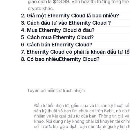
giao dịch là $43.99. Vốn hóa thị trường tổng thể
crypto khác.
2. Giá một Ethernity Cloud là bao nhiêu?
3. Cách đầu tư vào Ethernity Cloud ?
4. Mua Ethernity Cloud ở đâu?
5. Cách mua Ethernity Cloud?
6. Cách bán Ethernity Cloud?
7. Ethernity Cloud có phải là khoản đầu tư 
8. Có bao nhiêuEthernity Cloud?
Tuyên bố miễn trừ trách nhiệm
Đầu tư tiền điện tử, gồm mua và tài sản kỹ thuật số k
sản kỹ thuật số bạn tìm chưa có trên Bybit, nó có 
nhiệm về kết quả đầu tư của bạn. Thông tin giá và 
khảo. Nội dung này không phải lời khuyên tài chín
số. Trước khi giao dịch, bạn nên đánh giá kỹ tình h