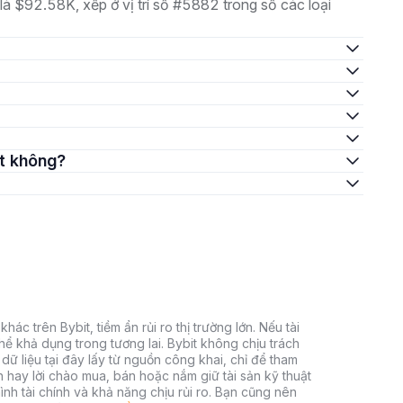
 là $92.58K, xếp ở vị trí số #5882 trong số các loại
tốt không?
hác trên Bybit, tiềm ẩn rủi ro thị trường lớn. Nếu tài
thể khả dụng trong tương lai. Bybit không chịu trách
dữ liệu tại đây lấy từ nguồn công khai, chỉ để tham
h hay lời chào mua, bán hoặc nắm giữ tài sản kỹ thuật
ình tài chính và khả năng chịu rủi ro. Bạn cũng nên