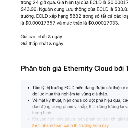
trong 24 giờ qua. Giá hiện tại của ECLD là $0.000173
$43.99. Nguồn cung Lưu thông của ECLD là 533.83M
trường, ECLD xếp hạng 5882 trong số tất cả các loạ
là $0.00017357 và mức thấp là $0.00017033.
Giá cao nhất & ngày
Giá thấp nhất & ngày
Phân tích giá Ethernity Cloud bở
Tâm lý thị trường ECLD hiện đang được cải thiện ở 
do lực mua thử nghiệm tại vùng giá thấp
.
Về mặt kỹ thuật, hiện chưa có đột phá hiệu quả, c
dao động trong phạm vi thấp, thị trường tương lai 
trung bình
.
Khuyến nghị nhà đầu tư nên phân bổ dần khi giá t
Xem nhanh toàn cảnh thị trường hôm nay
±3%), kiểm soát mức lỗ mỗi lệnh không vượt quá 8%, 