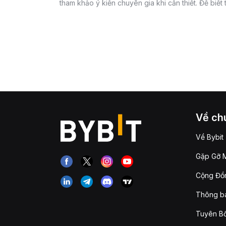
tham khảo ý kiến chuyên gia khi cần thiết. Để biết
Về chú
Về Bybit
Gặp Gỡ M
Cộng Đồn
Thông b
Tuyên Bố