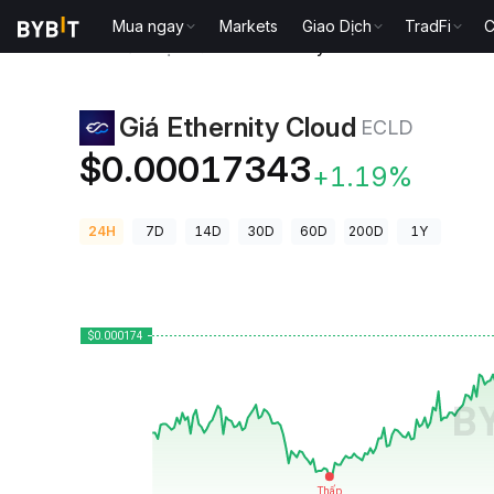
Mua ngay
Markets
Giao Dịch
TradFi
C
Giá Tiền Điện Tử
Giá Ethernity Cloud ECLD
Giá Ethernity Cloud
ECLD
$0.00017343
+1.19%
24H
7D
14D
30D
60D
200D
1Y