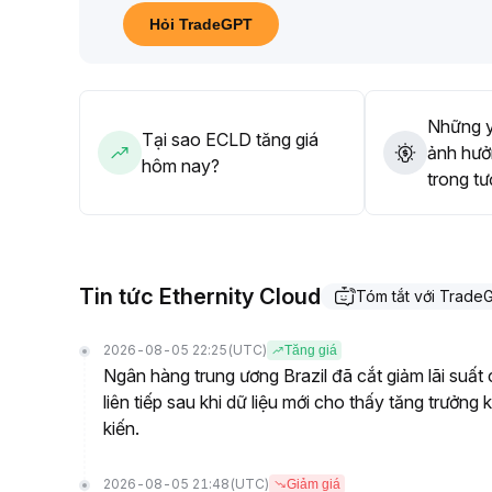
nếu mất ngưỡng hỗ trợ, nhất thiết phải cắt lỗ, thực h
Hỏi TradeGPT
Chiến lược tổng thể theo hướng phòng thủ, kiên nh
Những y
Tại sao ECLD tăng giá
ảnh hưở
hôm nay?
trong tư
Tin tức Ethernity Cloud
Tóm tắt với Trade
2026-08-05 22:25
(UTC)
Tăng giá
Ngân hàng trung ương Brazil đã cắt giảm lãi suấ
liên tiếp sau khi dữ liệu mới cho thấy tăng trưởn
kiến.
2026-08-05 21:48
(UTC)
Giảm giá