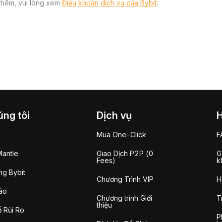
 thêm, vui lòng xem
Điều khoản dịch vụ của Bybit
.
ng tôi
Dịch vụ
Mua One-Click
F
antle
Giao Dịch P2P (0
G
Fees)
k
g Bybit
Chương Trình VIP
H
áo
Chương trình Giới
T
thiệu
 Rủi Ro
P