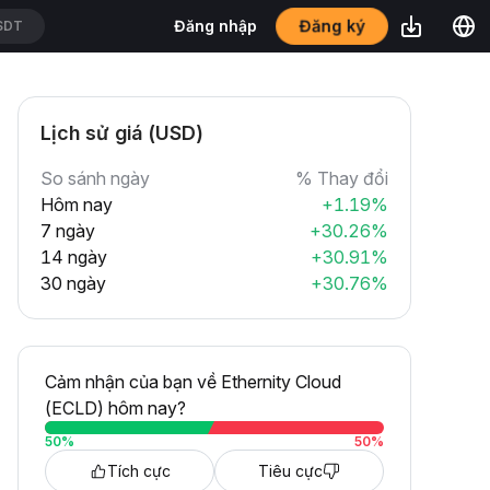
Đăng ký
Đăng nhập
SDT
Lịch sử giá (USD)
So sánh ngày
% Thay đổi
Hôm nay
+1.19%
7 ngày
+30.26%
14 ngày
+30.91%
30 ngày
+30.76%
Cảm nhận của bạn về Ethernity Cloud
(ECLD) hôm nay?
50
%
50
%
Tích cực
Tiêu cực