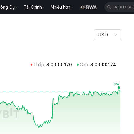
ông Cụ
Tài Chính
Nhiều hơn
🔥
BLESSU
USD
Thấp
$
0.000170
Cao
$
0.000174