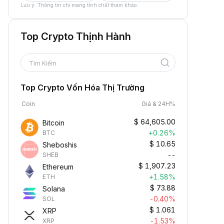
Lưu ý: Thông tin chỉ mang tính chất tham khảo.
Top Crypto Thịnh Hành
Tìm Kiếm
Top Crypto Vốn Hóa Thị Trường
Coin
Giá & 24H%
$
64,605.00
Bitcoin
+0.26%
BTC
$
10.65
Sheboshis
--
SHEB
$
1,907.23
Ethereum
+1.58%
ETH
$
73.88
Solana
-0.40%
SOL
$
1.061
XRP
-1.53%
XRP