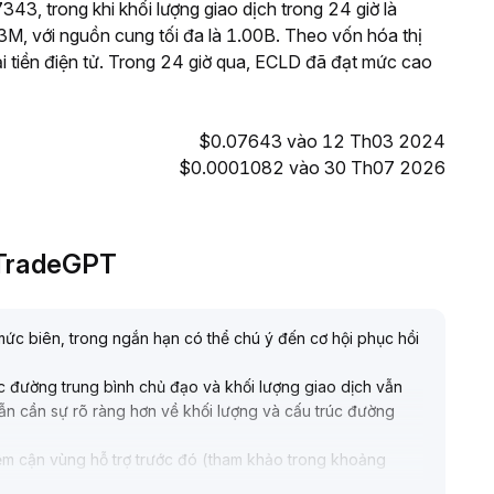
43, trong khi khối lượng giao dịch trong 24 giờ là
, với nguồn cung tối đa là 1.00B. Theo vốn hóa thị
i tiền điện tử. Trong 24 giờ qua, ECLD đã đạt mức cao
$0.07643 vào 12 Th03 2024
$0.0001082 vào 30 Th07 2026
i TradeGPT
mức biên, trong ngắn hạn có thể chú ý đến cơ hội phục hồi
ác đường trung bình chủ đạo và khối lượng giao dịch vẫn
vẫn cần sự rõ ràng hơn về khối lượng và cấu trúc đường
iệm cận vùng hỗ trợ trước đó (tham khảo trong khoảng
chỉ tăng vị thế khi xuất hiện tín hiệu xu hướng rõ ràng;