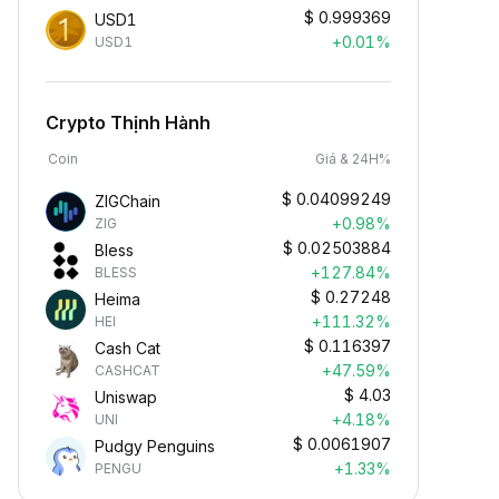
$
0.999369
USD1
+0.01%
USD1
Crypto Thịnh Hành
Coin
Giá & 24H%
$
0.04099249
ZIGChain
+0.98%
ZIG
$
0.02503884
Bless
+127.84%
BLESS
$
0.27248
Heima
+111.32%
HEI
$
0.116397
Cash Cat
+47.59%
CASHCAT
$
4.03
Uniswap
+4.18%
UNI
$
0.0061907
Pudgy Penguins
+1.33%
PENGU