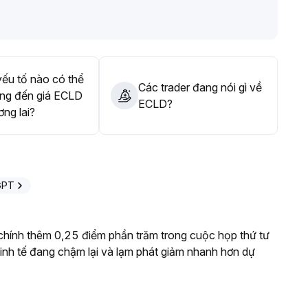
iện quản trị rủi ro nghiêm ngặt
.
ẫn chờ tín hiệu xác nhận
.
ếu tố nào có thể
Các trader đang nói gì về
ng đến giá ECLD
ECLD?
ơng lai?
GPT
t chính thêm 0,25 điểm phần trăm trong cuộc họp thứ tư
g kinh tế đang chậm lại và lạm phát giảm nhanh hơn dự