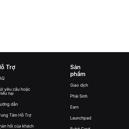
Hỗ Trợ
Sản
phẩm
AQ
Giao dịch
ửi yêu cầu hoặc
hiếu nại
Phái Sinh
ướng dẫn
Earn
rung Tâm Hỗ Trợ
Launchpad
hản hồi của khách
Bybit Card