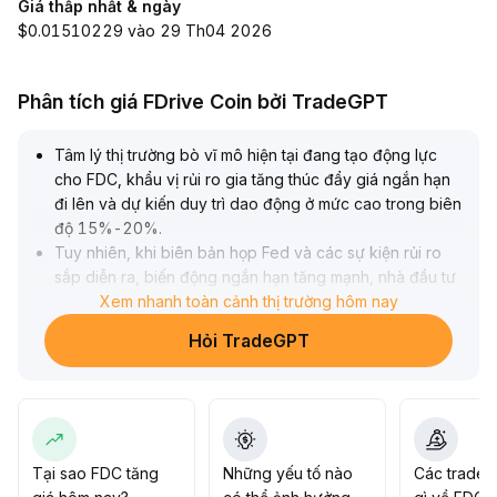
Giá thấp nhất & ngày
$0.01510229 vào 29 Th04 2026
Phân tích giá FDrive Coin bởi TradeGPT
Tâm lý thị trường bò vĩ mô hiện tại đang tạo động lực
cho FDC, khẩu vị rủi ro gia tăng thúc đẩy giá ngắn hạn
đi lên và dự kiến duy trì dao động ở mức cao trong biên
độ 15%-20%
.
Tuy nhiên, khi biên bản họp Fed và các sự kiện rủi ro
sắp diễn ra, biến động ngắn hạn tăng mạnh, nhà đầu tư
nên theo dõi tín hiệu chính sách một cách linh hoạt, điều
Xem nhanh toàn cảnh thị trường hôm nay
chỉnh vị thế hợp lý và cảnh giác với nguy cơ điều chỉnh
Hỏi TradeGPT
nhanh do thanh khoản thu hẹp
.
Tại sao FDC tăng
Những yếu tố nào
Các trader