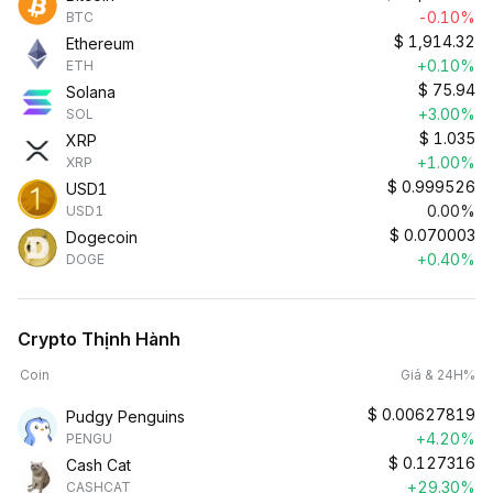
-0.10%
BTC
$
1,914.32
Ethereum
+0.10%
ETH
$
75.94
Solana
+3.00%
SOL
$
1.035
XRP
+1.00%
XRP
$
0.999526
USD1
0.00%
USD1
$
0.070003
Dogecoin
+0.40%
DOGE
Crypto Thịnh Hành
Coin
Giá & 24H%
$
0.00627819
Pudgy Penguins
+4.20%
PENGU
$
0.127316
Cash Cat
+29.30%
CASHCAT