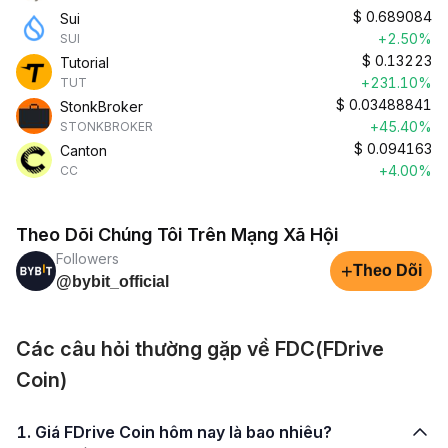
$
0.689084
Sui
+2.50%
SUI
$
0.13223
Tutorial
+231.10%
TUT
$
0.03488841
StonkBroker
+45.40%
STONKBROKER
$
0.094163
Canton
+4.00%
CC
Theo Dõi Chúng Tôi Trên Mạng Xã Hội
Followers
+
Theo Dõi
@bybit_official
Các câu hỏi thường gặp về FDC(FDrive
Coin)
1. Giá FDrive Coin hôm nay là bao nhiêu?