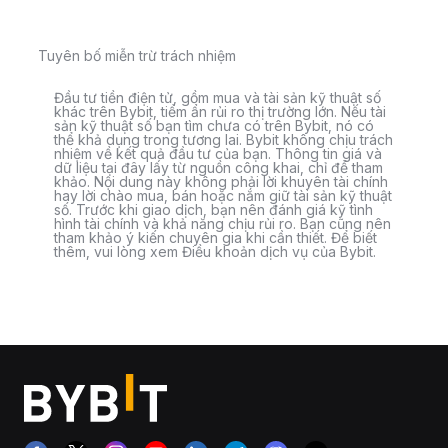
Tuyên bố miễn trừ trách nhiệm
Đầu tư tiền điện tử, gồm mua và tài sản kỹ thuật số
khác trên Bybit, tiềm ẩn rủi ro thị trường lớn. Nếu tài
sản kỹ thuật số bạn tìm chưa có trên Bybit, nó có
thể khả dụng trong tương lai. Bybit không chịu trách
nhiệm về kết quả đầu tư của bạn. Thông tin giá và
dữ liệu tại đây lấy từ nguồn công khai, chỉ để tham
khảo. Nội dung này không phải lời khuyên tài chính
hay lời chào mua, bán hoặc nắm giữ tài sản kỹ thuật
số. Trước khi giao dịch, bạn nên đánh giá kỹ tình
hình tài chính và khả năng chịu rủi ro. Bạn cũng nên
tham khảo ý kiến chuyên gia khi cần thiết. Để biết
thêm, vui lòng xem Điều khoản dịch vụ của Bybit.