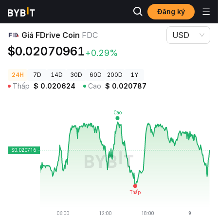
Đăng ký
Giá Tiền Điện Tử
Giá FDrive Coin FDC
Giá FDrive Coin
FDC
USD
$0.02070961
+0.29%
24H
7D
14D
30D
60D
200D
1Y
Thấp
$
0.020624
Cao
$
0.020787