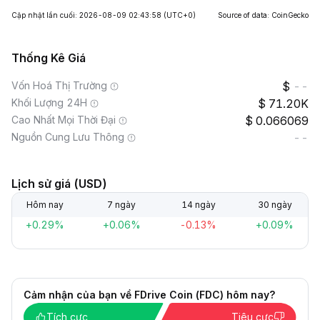
Cập nhật lần cuối: 2026-08-09 02:43:58
(UTC+0)
Source of data: CoinGecko
Thống Kê Giá
Vốn Hoá Thị Trường
--
Khối Lượng 24H
71.20K
Cao Nhất Mọi Thời Đại
0.066069
Nguồn Cung Lưu Thông
--
Lịch sử giá (USD)
Hôm nay
7 ngày
14 ngày
30 ngày
+0.29%
+0.06%
-0.13%
+0.09%
Cảm nhận của bạn về FDrive Coin (FDC) hôm nay?
Tích cực
Tiêu cực