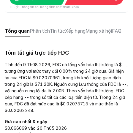
Lưu ý: Thông tin chỉ mang tính chất tham khảo.
Tổng quan
Phân tích
Tin tức
Xếp hạng
Mạng xã hội
FAQ
Tóm tắt giá trực tiếp FDC
Tính đến 9 Th08 2026, FDC có tổng vốn hóa thị trường là $--,
tương ứng với mức thay đổi 0.00% trong 24 giờ qua. Giá hiện
tại của FDC là $0.02070961, trong khi khối lượng giao dịch
trong 24 giờ là $71.20K. Nguồn cung Lưu thông của FDC là --,
với nguồn cung tối đa là 2.00B. Theo vốn hóa thị trường, FDC
xếp hạng -- trong số tất cả các loại tiền điện tử. Trong 24 giờ
qua, FDC đã đạt mức cao là $0.02078718 và mức thấp là
$0.02062248.
Giá cao nhất & ngày
$0.066069 vào 20 Th05 2026