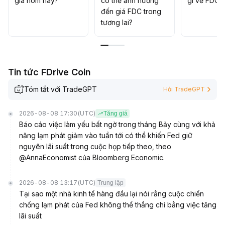
giá hôm nay?
có thể ảnh hưởng
gì về FDC?
đến giá FDC trong
tương lai?
Tin tức FDrive Coin
Tóm tắt với TradeGPT
Hỏi TradeGPT
2026-08-08 17:30
(UTC)
Tăng giá
Báo cáo việc làm yếu bất ngờ trong tháng Bảy cùng với khả
năng lạm phát giảm vào tuần tới có thể khiến Fed giữ
nguyên lãi suất trong cuộc họp tiếp theo, theo
@AnnaEconomist của Bloomberg Economic.
2026-08-08 13:17
(UTC)
Trung lập
Tại sao một nhà kinh tế hàng đầu lại nói rằng cuộc chiến
chống lạm phát của Fed không thể thắng chỉ bằng việc tăng
lãi suất