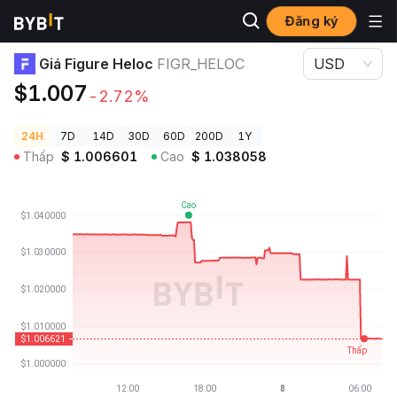
Đăng ký
Giá Tiền Điện Tử
Giá Figure Heloc FIGR_HELOC
Giá Figure Heloc
FIGR_HELOC
USD
$1.007
-2.72%
24H
7D
14D
30D
60D
200D
1Y
Thấp
$
1.006601
Cao
$
1.038058