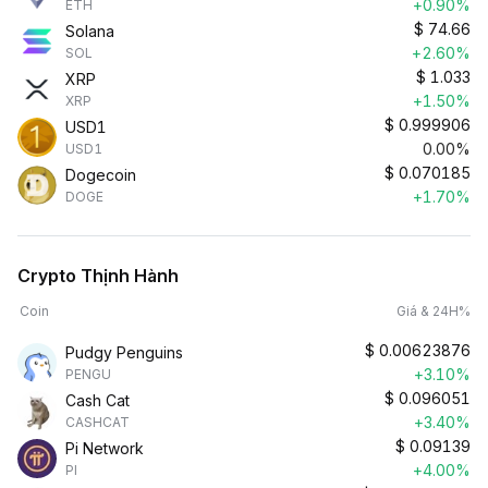
+0.90%
ETH
$
74.66
Solana
+2.60%
SOL
$
1.033
XRP
+1.50%
XRP
$
0.999906
USD1
0.00%
USD1
$
0.070185
Dogecoin
+1.70%
DOGE
Crypto Thịnh Hành
Coin
Giá & 24H%
$
0.00623876
Pudgy Penguins
+3.10%
PENGU
$
0.096051
Cash Cat
+3.40%
CASHCAT
$
0.09139
Pi Network
+4.00%
PI