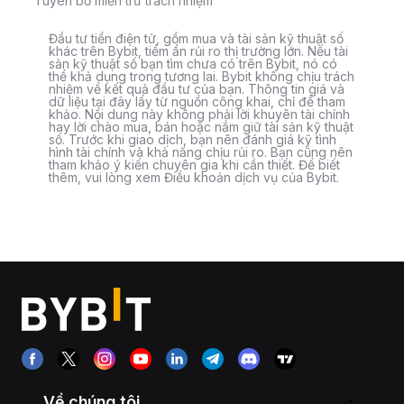
Tuyên bố miễn trừ trách nhiệm
Đầu tư tiền điện tử, gồm mua và tài sản kỹ thuật số
khác trên Bybit, tiềm ẩn rủi ro thị trường lớn. Nếu tài
sản kỹ thuật số bạn tìm chưa có trên Bybit, nó có
thể khả dụng trong tương lai. Bybit không chịu trách
nhiệm về kết quả đầu tư của bạn. Thông tin giá và
dữ liệu tại đây lấy từ nguồn công khai, chỉ để tham
khảo. Nội dung này không phải lời khuyên tài chính
hay lời chào mua, bán hoặc nắm giữ tài sản kỹ thuật
số. Trước khi giao dịch, bạn nên đánh giá kỹ tình
hình tài chính và khả năng chịu rủi ro. Bạn cũng nên
tham khảo ý kiến chuyên gia khi cần thiết. Để biết
thêm, vui lòng xem Điều khoản dịch vụ của Bybit.
Về chúng tôi