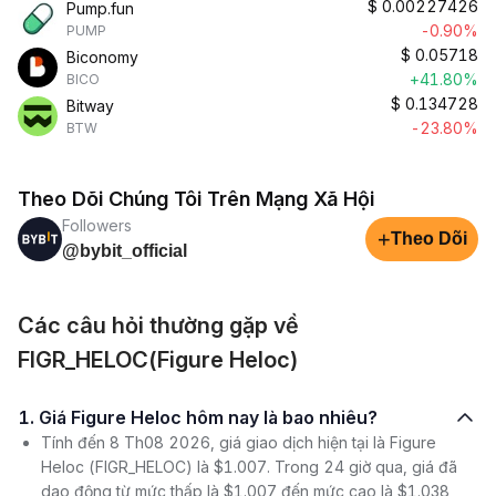
$
0.00227426
Pump.fun
-0.90%
PUMP
$
0.05718
Biconomy
+41.80%
BICO
$
0.134728
Bitway
-23.80%
BTW
Theo Dõi Chúng Tôi Trên Mạng Xã Hội
Followers
+
Theo Dõi
@bybit_official
Các câu hỏi thường gặp về
FIGR_HELOC(Figure Heloc)
1. Giá Figure Heloc hôm nay là bao nhiêu?
Tính đến 8 Th08 2026, giá giao dịch hiện tại là Figure
Heloc (FIGR_HELOC) là $1.007. Trong 24 giờ qua, giá đã
dao động từ mức thấp là $1.007 đến mức cao là $1.038,