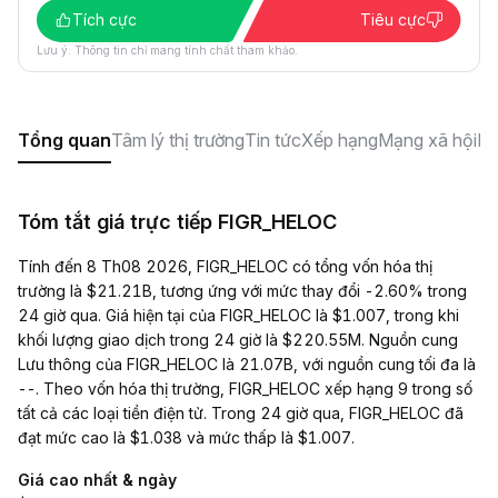
Tích cực
Tiêu cực
Lưu ý: Thông tin chỉ mang tính chất tham khảo.
Tổng quan
Tâm lý thị trường
Tin tức
Xếp hạng
Mạng xã hội
F
Tóm tắt giá trực tiếp FIGR_HELOC
Tính đến 8 Th08 2026, FIGR_HELOC có tổng vốn hóa thị
trường là $21.21B, tương ứng với mức thay đổi -2.60% trong
24 giờ qua. Giá hiện tại của FIGR_HELOC là $1.007, trong khi
khối lượng giao dịch trong 24 giờ là $220.55M. Nguồn cung
Lưu thông của FIGR_HELOC là 21.07B, với nguồn cung tối đa là
--. Theo vốn hóa thị trường, FIGR_HELOC xếp hạng 9 trong số
tất cả các loại tiền điện tử. Trong 24 giờ qua, FIGR_HELOC đã
đạt mức cao là $1.038 và mức thấp là $1.007.
Giá cao nhất & ngày