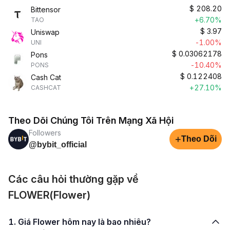
$
208.20
Bittensor
+6.70%
TAO
$
3.97
Uniswap
-1.00%
UNI
$
0.03062178
Pons
-10.40%
PONS
$
0.122408
Cash Cat
+27.10%
CASHCAT
Theo Dõi Chúng Tôi Trên Mạng Xã Hội
Followers
+
Theo Dõi
@bybit_official
Các câu hỏi thường gặp về
FLOWER(Flower)
1. Giá Flower hôm nay là bao nhiêu?