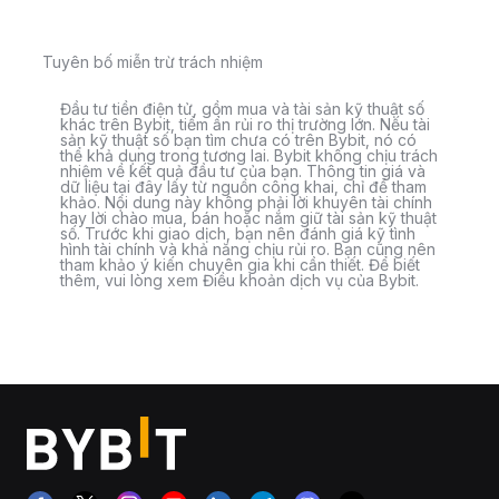
Tuyên bố miễn trừ trách nhiệm
Đầu tư tiền điện tử, gồm mua và tài sản kỹ thuật số
khác trên Bybit, tiềm ẩn rủi ro thị trường lớn. Nếu tài
sản kỹ thuật số bạn tìm chưa có trên Bybit, nó có
thể khả dụng trong tương lai. Bybit không chịu trách
nhiệm về kết quả đầu tư của bạn. Thông tin giá và
dữ liệu tại đây lấy từ nguồn công khai, chỉ để tham
khảo. Nội dung này không phải lời khuyên tài chính
hay lời chào mua, bán hoặc nắm giữ tài sản kỹ thuật
số. Trước khi giao dịch, bạn nên đánh giá kỹ tình
hình tài chính và khả năng chịu rủi ro. Bạn cũng nên
tham khảo ý kiến chuyên gia khi cần thiết. Để biết
thêm, vui lòng xem Điều khoản dịch vụ của Bybit.