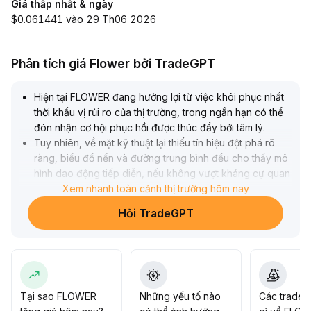
Giá thấp nhất & ngày
$0.061441 vào 29 Th06 2026
Phân tích giá Flower bởi TradeGPT
Hiện tại FLOWER đang hưởng lợi từ việc khôi phục nhất
thời khẩu vị rủi ro của thị trường, trong ngắn hạn có thể
đón nhận cơ hội phục hồi được thúc đẩy bởi tâm lý
.
Tuy nhiên, về mặt kỹ thuật lại thiếu tín hiệu đột phá rõ
ràng, biểu đồ nến và đường trung bình đều cho thấy mô
hình dao động tiếp diễn, nếu không vượt kháng cự quan
trọng với khối lượng lớn, xu hướng giá vẫn chủ yếu dao
Xem nhanh toàn cảnh thị trường hôm nay
động trong biên độ nhất định
.
Hỏi TradeGPT
Khuyến nghị nhà đầu tư ngắn hạn cần theo dõi sát diễn
biến tâm lý và áp dụng chiến lược mua thấp bán cao, tập
trung chú ý vùng kháng cự quanh 0,085-0,092
.
Ở góc độ trung-dài hạn, nền tảng cơ bản của dự án vẫn
chưa có tiến triển thực chất, nhà đầu tư dài hạn nên tăng
cường phân bổ đa dạng và quản trị rủi ro, kiên nhẫn chờ
Tại sao FLOWER
Những yếu tố nào
Các trader
đợi xác nhận xu hướng nhờ sự cải thiện sau này của các