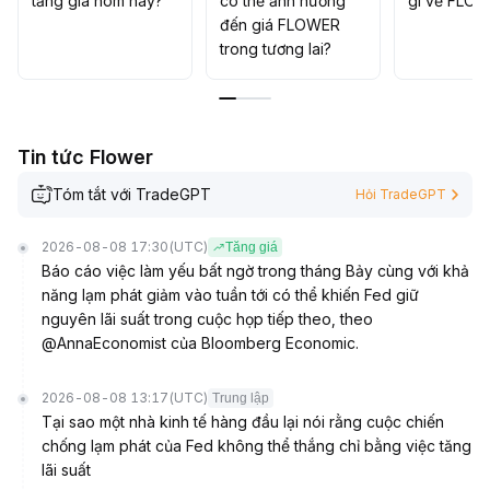
tăng giá hôm nay?
có thể ảnh hưởng
gì về FLO
yếu tố cơ bản và dữ liệu on-chain
.
đến giá FLOWER
trong tương lai?
Tin tức Flower
Tóm tắt với TradeGPT
Hỏi TradeGPT
2026-08-08 17:30
(UTC)
Tăng giá
Báo cáo việc làm yếu bất ngờ trong tháng Bảy cùng với khả
năng lạm phát giảm vào tuần tới có thể khiến Fed giữ
nguyên lãi suất trong cuộc họp tiếp theo, theo
@AnnaEconomist của Bloomberg Economic.
2026-08-08 13:17
(UTC)
Trung lập
Tại sao một nhà kinh tế hàng đầu lại nói rằng cuộc chiến
chống lạm phát của Fed không thể thắng chỉ bằng việc tăng
lãi suất