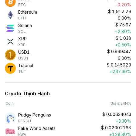
-0.20%
BTC
$
1,912.29
Ethereum
0.00%
ETH
$
75.97
Solana
+2.80%
SOL
$
1.038
XRP
+0.50%
XRP
$
0.999447
USD1
0.00%
USD1
$
0.145929
Tutorial
+267.30%
TUT
Crypto Thịnh Hành
Coin
Giá & 24H%
$
0.00634043
Pudgy Penguins
+3.30%
PENGU
$
0.02002168
Fake World Assets
+128.80%
FWA