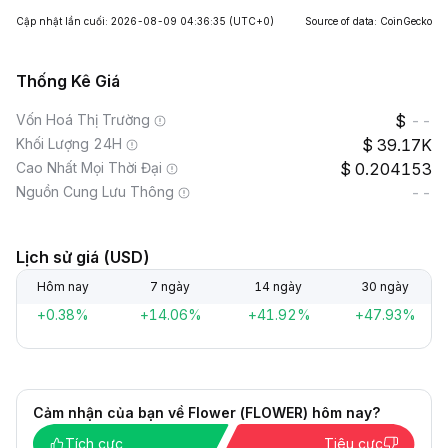
Cập nhật lần cuối: 2026-08-09 04:36:35
(UTC+0)
Source of data: CoinGecko
Thống Kê Giá
Vốn Hoá Thị Trường
--
Khối Lượng 24H
39.17K
Cao Nhất Mọi Thời Đại
0.204153
Nguồn Cung Lưu Thông
--
Lịch sử giá (USD)
Hôm nay
7 ngày
14 ngày
30 ngày
+0.38%
+14.06%
+41.92%
+47.93%
Cảm nhận của bạn về Flower (FLOWER) hôm nay?
Tích cực
Tiêu cực