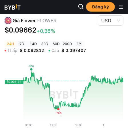
Đăng ký
Giá Tiền Điện Tử
Giá Flower FLOWER
Giá Flower
FLOWER
USD
$0.09662
+0.38%
24H
7D
14D
30D
60D
200D
1Y
Thấp
$
0.092812
Cao
$
0.097407