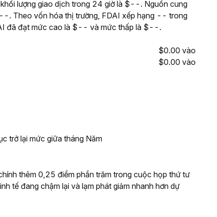
i khối lượng giao dịch trong 24 giờ là $--. Nguồn cung
 --. Theo vốn hóa thị trường, FDAI xếp hạng -- trong
FDAI đã đạt mức cao là $-- và mức thấp là $--.
$0.00 vào
$0.00 vào
ục trở lại mức giữa tháng Năm
t chính thêm 0,25 điểm phần trăm trong cuộc họp thứ tư
g kinh tế đang chậm lại và lạm phát giảm nhanh hơn dự