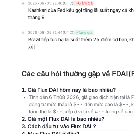
2026-08-05 21:48
(UTC)
Giảm giá
Kashkari của Fed kêu gọi tăng lãi suất ngay cả kh
tháng 9
2026-08-05 21:44
(UTC)
Tăng giá
Brazil tiếp tục hạ lãi suất thêm 25 điểm cơ bản, 
xét
Các câu hỏi thường gặp về FDAI(F
1. Giá Flux DAI hôm nay là bao nhiêu?
Tính đến 6 Th08 2026, giá giao dịch hiện tại là 
động từ mức thấp là $-- đến mức cao là $--, kè
tổng thể là $--, xếp ở vị trí số #-- trong số các 
2. Giá một Flux DAI là bao nhiêu?
3. Cách đầu tư vào Flux DAI ?
4. Mua Flux DAI ở đâu?