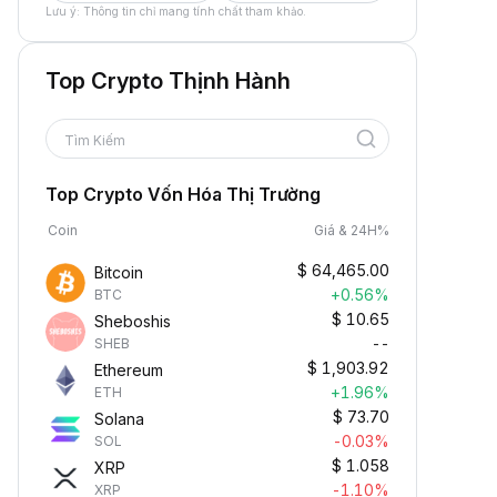
Lưu ý: Thông tin chỉ mang tính chất tham khảo.
Top Crypto Thịnh Hành
Tìm Kiếm
Top Crypto Vốn Hóa Thị Trường
Coin
Giá & 24H%
$
64,465.00
Bitcoin
+0.56%
BTC
$
10.65
Sheboshis
--
SHEB
$
1,903.92
Ethereum
+1.96%
ETH
$
73.70
Solana
-0.03%
SOL
$
1.058
XRP
-1.10%
XRP