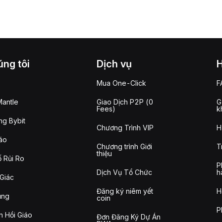
ng tôi
Dịch vụ
Mua One-Click
F
antle
Giao Dịch P2P (0
G
Fees)
k
g Bybit
Chương Trình VIP
H
áo
Chương trình Giới
T
thiệu
 Rủi Ro
P
Dịch Vụ Tổ Chức
h
Giác
Đăng ký niêm yết
H
ụng
coin
P
n Hồi Giáo
Đơn Đăng Ký Dự Án