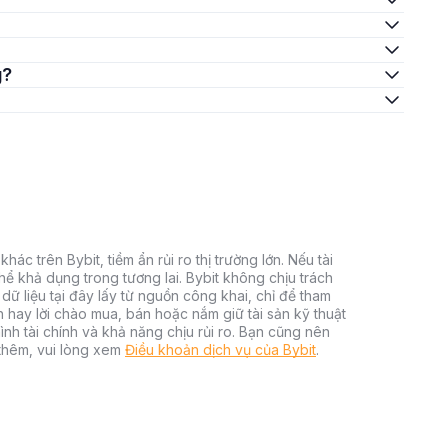
g?
hác trên Bybit, tiềm ẩn rủi ro thị trường lớn. Nếu tài
thể khả dụng trong tương lai. Bybit không chịu trách
dữ liệu tại đây lấy từ nguồn công khai, chỉ để tham
h hay lời chào mua, bán hoặc nắm giữ tài sản kỹ thuật
ình tài chính và khả năng chịu rủi ro. Bạn cũng nên
 thêm, vui lòng xem
Điều khoản dịch vụ của Bybit
.