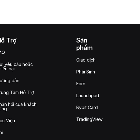
Hỗ Trợ
Sản
phẩm
AQ
Giao dịch
ửi yêu cầu hoặc
hiếu nại
Phái Sinh
ướng dẫn
Earn
rung Tâm Hỗ Trợ
Launchpad
hản hồi của khách
Bybit Card
àng
TradingView
ọc Viện
hí