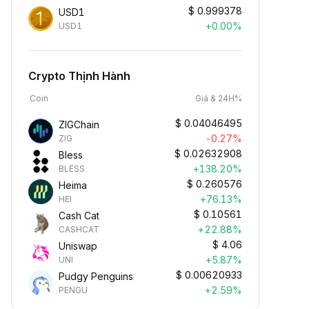
$
0.999378
USD1
+0.00%
USD1
Crypto Thịnh Hành
Coin
Giá & 24H%
$
0.04046495
ZIGChain
-0.27%
ZIG
$
0.02632908
Bless
+138.20%
BLESS
$
0.260576
Heima
+76.13%
HEI
$
0.10561
Cash Cat
+22.88%
CASHCAT
$
4.06
Uniswap
+5.87%
UNI
$
0.00620933
Pudgy Penguins
+2.59%
PENGU