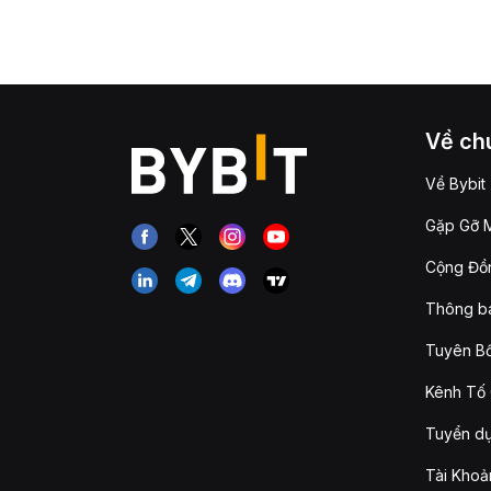
Về chú
Về Bybit
Gặp Gỡ M
Cộng Đồn
Thông b
Tuyên Bố
Kênh Tố 
Tuyển d
Tài Khoả