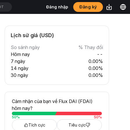
Đăng nhập
Đăng ký
SDT
Lịch sử giá (USD)
So sánh ngày
% Thay đổi
Hôm nay
--
7 ngày
0.00%
14 ngày
0.00%
30 ngày
0.00%
Cảm nhận của bạn về Flux DAI (FDAI)
hôm nay?
50
%
50
%
Tích cực
Tiêu cực