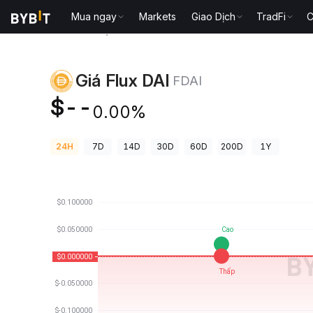
Mua ngay
Markets
Giao Dịch
TradFi
C
Giá Tiền Điện Tử
Giá Flux DAI FDAI
Giá Flux DAI
FDAI
$--
0.00%
24H
7D
14D
30D
60D
200D
1Y