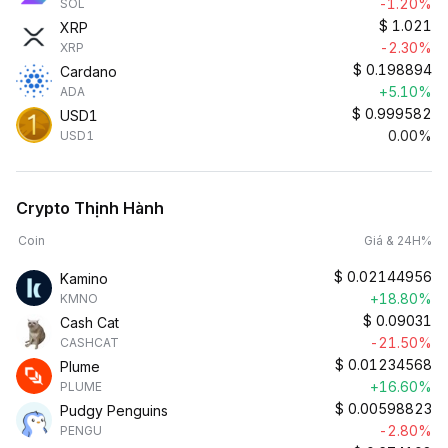
-1.20%
SOL
$
1.021
XRP
-2.30%
XRP
$
0.198894
Cardano
+5.10%
ADA
$
0.999582
USD1
0.00%
USD1
Crypto Thịnh Hành
Coin
Giá & 24H%
$
0.02144956
Kamino
+18.80%
KMNO
$
0.09031
Cash Cat
-21.50%
CASHCAT
$
0.01234568
Plume
+16.60%
PLUME
$
0.00598823
Pudgy Penguins
-2.80%
PENGU