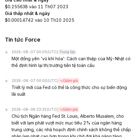
$0.255638 vào 11 Th07 2023
Giá thấp nhất & ngày
$0.00014742 vào 10 Th10 2025
Tin tức Force
2026-08-07 00:05
(UTC)
Trung lập
Một đồng yên 'vũ khí hóa': Cách can thiệp của Mỹ-Nhật có
thể định hình lại thị trường tiền tệ toàn cầu
2026-08-07 00:00
(UTC)
Giảm giá
Triết lý mới của Fed có thể là công thức cho sự biến động
lãi suất
2026-08-06 23:35
(UTC)
Giảm giá
Chủ tịch Ngân hàng Fed St. Louis, Alberto Musalem, cho
biết với lạm phát vượt mức mục tiêu 2% của ngân hàng
trung ương, các nhà hoạch định chính sách không thể chấp
nhận lạm phát cao hơn trong khi chờ đợi khả năng tăng