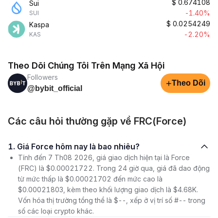
$
0.674108
Sui
-1.40%
SUI
$
0.0254249
Kaspa
-2.20%
KAS
Theo Dõi Chúng Tôi Trên Mạng Xã Hội
Followers
+
Theo Dõi
@bybit_official
Các câu hỏi thường gặp về FRC(Force)
1. Giá Force hôm nay là bao nhiêu?
Tính đến 7 Th08 2026, giá giao dịch hiện tại là Force
(FRC) là $0.00021722. Trong 24 giờ qua, giá đã dao động
từ mức thấp là $0.00021702 đến mức cao là
$0.00021803, kèm theo khối lượng giao dịch là $4.68K.
Vốn hóa thị trường tổng thể là $--, xếp ở vị trí số #-- trong
số các loại crypto khác.