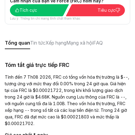
Cảm nhận của bạn về Force (FRC) hôm nay?
Tích cực
Tiêu cực
Lưu ý: Thông tin chỉ mang tính chất tham khảo.
Tổng quan
Tin tức
Xếp hạng
Mạng xã hội
FAQ
Tóm tắt giá trực tiếp FRC
Tính đến 7 Th08 2026, FRC có tổng vốn hóa thị trường là $--,
tương ứng với mức thay đổi 0.00% trong 24 giờ qua. Giá hiện
tại của FRC là $0.00021722, trong khi khối lượng giao dịch
trong 24 giờ là $4.68K. Nguồn cung Lưu thông của FRC là --,
với nguồn cung tối đa là 1.00B. Theo vốn hóa thị trường, FRC
xếp hạng -- trong số tất cả các loại tiền điện tử. Trong 24 giờ
qua, FRC đã đạt mức cao là $0.00021803 và mức thấp là
$0.00021702.
Giá cao nhất & ngày