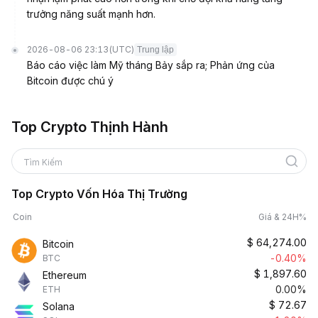
trưởng năng suất mạnh hơn.
2026-08-06 23:13
(UTC)
Trung lập
Báo cáo việc làm Mỹ tháng Bảy sắp ra; Phản ứng của
Bitcoin được chú ý
Top Crypto Thịnh Hành
Tìm Kiếm
Top Crypto Vốn Hóa Thị Trường
Coin
Giá & 24H%
$
64,274.00
Bitcoin
-0.40%
BTC
$
1,897.60
Ethereum
0.00%
ETH
$
72.67
Solana