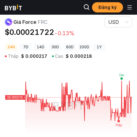
Đăng ký
Giá Tiền Điện Tử
Giá Force FRC
Giá Force
FRC
USD
$0.00021722
-0.13%
24H
7D
14D
30D
60D
200D
1Y
Thấp
$
0.000217
Cao
$
0.000218