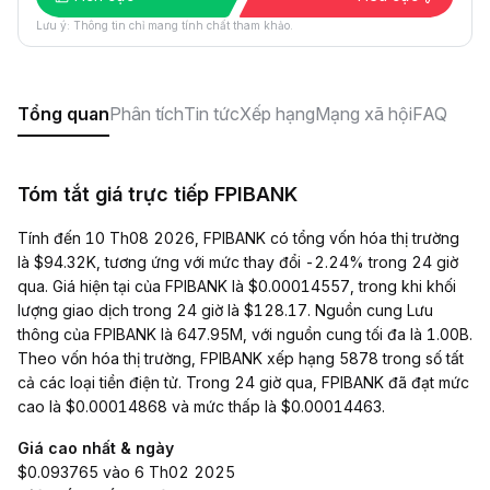
Lưu ý: Thông tin chỉ mang tính chất tham khảo.
Tổng quan
Phân tích
Tin tức
Xếp hạng
Mạng xã hội
FAQ
Tóm tắt giá trực tiếp FPIBANK
Tính đến 10 Th08 2026, FPIBANK có tổng vốn hóa thị trường
là $94.32K, tương ứng với mức thay đổi -2.24% trong 24 giờ
qua. Giá hiện tại của FPIBANK là $0.00014557, trong khi khối
lượng giao dịch trong 24 giờ là $128.17. Nguồn cung Lưu
thông của FPIBANK là 647.95M, với nguồn cung tối đa là 1.00B.
Theo vốn hóa thị trường, FPIBANK xếp hạng 5878 trong số tất
cả các loại tiền điện tử. Trong 24 giờ qua, FPIBANK đã đạt mức
cao là $0.00014868 và mức thấp là $0.00014463.
Giá cao nhất & ngày
$0.093765 vào 6 Th02 2025