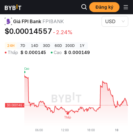
Đăng ký
Giá Tiền Điện Tử
Giá FPI Bank FPIBANK
Giá FPI Bank
FPIBANK
USD
$0.00014557
-2.24%
24H
7D
14D
30D
60D
200D
1Y
Thấp
$
0.000145
Cao
$
0.000149