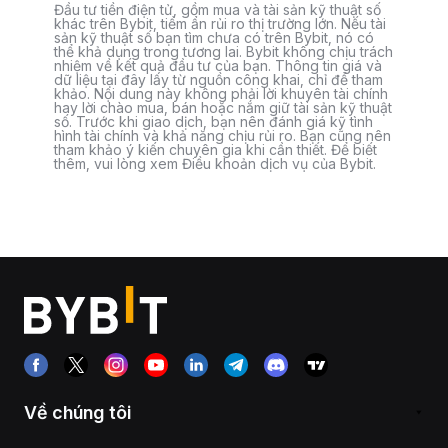
Đầu tư tiền điện tử, gồm mua và tài sản kỹ thuật số
khác trên Bybit, tiềm ẩn rủi ro thị trường lớn. Nếu tài
sản kỹ thuật số bạn tìm chưa có trên Bybit, nó có
thể khả dụng trong tương lai. Bybit không chịu trách
nhiệm về kết quả đầu tư của bạn. Thông tin giá và
dữ liệu tại đây lấy từ nguồn công khai, chỉ để tham
khảo. Nội dung này không phải lời khuyên tài chính
hay lời chào mua, bán hoặc nắm giữ tài sản kỹ thuật
số. Trước khi giao dịch, bạn nên đánh giá kỹ tình
hình tài chính và khả năng chịu rủi ro. Bạn cũng nên
tham khảo ý kiến chuyên gia khi cần thiết. Để biết
thêm, vui lòng xem Điều khoản dịch vụ của Bybit.
Về chúng tôi