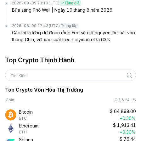
2026-08-09 23:10
(UTC)
Tăng giá
Bữa sáng Phố Wall | Ngày 10 tháng 8 năm 2026.
2026-08-09 17:43
(UTC)
Trung lập
Các thị trường dự đoán rằng Fed sẽ giữ nguyên lãi suất vào
tháng Chín, với xác suất trên Polymarket là 63%
Top Crypto Thịnh Hành
Tìm Kiếm
Top Crypto Vốn Hóa Thị Trường
Coin
Giá & 24H%
$
64,898.00
Bitcoin
+0.30%
BTC
$
1,913.41
Ethereum
+0.30%
ETH
$
76.44
Solana