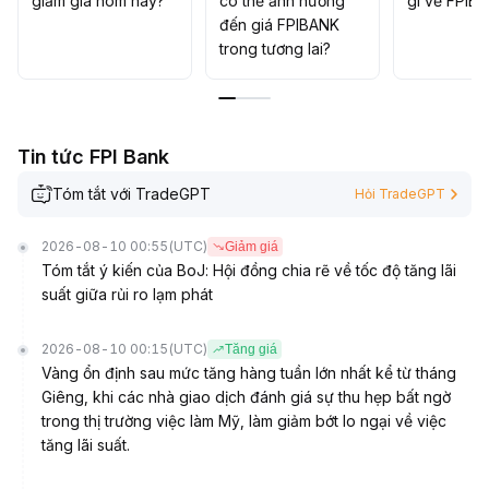
giảm giá hôm nay?
có thể ảnh hưởng
gì về FPIB
soát rủi ro thanh khoản
.
đến giá FPIBANK
trong tương lai?
Tin tức FPI Bank
Tóm tắt với TradeGPT
Hỏi TradeGPT
2026-08-10 00:55
(UTC)
Giảm giá
Tóm tắt ý kiến của BoJ: Hội đồng chia rẽ về tốc độ tăng lãi
suất giữa rủi ro lạm phát
2026-08-10 00:15
(UTC)
Tăng giá
Vàng ổn định sau mức tăng hàng tuần lớn nhất kể từ tháng
Giêng, khi các nhà giao dịch đánh giá sự thu hẹp bất ngờ
trong thị trường việc làm Mỹ, làm giảm bớt lo ngại về việc
tăng lãi suất.