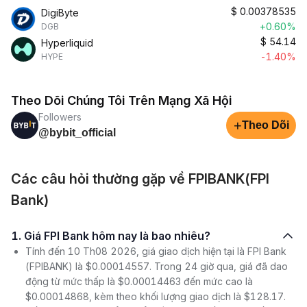
$
0.00378535
DigiByte
+0.60%
DGB
$
54.14
Hyperliquid
-1.40%
HYPE
Theo Dõi Chúng Tôi Trên Mạng Xã Hội
Followers
+
Theo Dõi
@bybit_official
Các câu hỏi thường gặp về FPIBANK(FPI
Bank)
1. Giá FPI Bank hôm nay là bao nhiêu?
Tính đến 10 Th08 2026, giá giao dịch hiện tại là FPI Bank
(FPIBANK) là $0.00014557. Trong 24 giờ qua, giá đã dao
động từ mức thấp là $0.00014463 đến mức cao là
$0.00014868, kèm theo khối lượng giao dịch là $128.17.