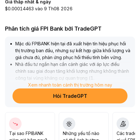
Giá thấp nhất & ngày
$0.00014463 vào 9 Th08 2026
Phân tích giá FPI Bank bởi TradeGPT
Mặc dù FPIBANK hiện tại đã xuất hiện tín hiệu phục hồi
thị trường ban đầu, nhưng sự kết hợp giữa khối lượng và
giá chưa đủ, phản ứng phục hồi thiếu tính bền vững
.
Nhà đầu tư ngắn hạn cần cảnh giác với áp lực điều
chỉnh sau giai đoạn tăng khối lượng nhưng không thành
công tại vùng kháng cự quan trọng (1
.
32-1
.
Xem nhanh toàn cảnh thị trường hôm nay
38), dẫn đến rủi ro tập trung giao dịch do sự khác biệt
Hỏi TradeGPT
về thanh khoản, làm tăng chi phí giao dịch và rủi ro trượt
giá
.
Về trung và dài hạn, nguồn vốn phòng ngừa rủi ro vĩ mô
có triển vọng hỗ trợ FPIBANK như một công cụ quản lý
rủi ro, nếu các kịch bản ứng dụng tiếp tục hoàn thiện sẽ
thu hút dòng tiền có cấu trúc vào thị trường
.
Tại sao FPIBANK
Những yếu tố nào
Các trader
Khuyến nghị nên tích lũy khi giá giảm và chú trọng kiểm