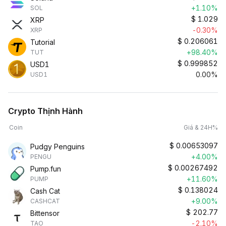
+1.10%
SOL
$
1.029
XRP
-0.30%
XRP
$
0.206061
Tutorial
+98.40%
TUT
$
0.999852
USD1
0.00%
USD1
Crypto Thịnh Hành
Coin
Giá & 24H%
$
0.00653097
Pudgy Penguins
+4.00%
PENGU
$
0.00267492
Pump.fun
+11.60%
PUMP
$
0.138024
Cash Cat
+9.00%
CASHCAT
$
202.77
Bittensor
-2.10%
TAO