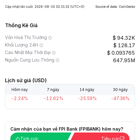
Cập nhật lần cuối: 2026-08-10 02:31:32
(UTC+0)
Source of data: CoinGecko
Thống Kê Giá
Vốn Hoá Thị Trường
94.32K
Khối Lượng 24H
128.17
Cao Nhất Mọi Thời Đại
0.093765
Nguồn Cung Lưu Thông
647.95M
Lịch sử giá (USD)
Hôm nay
7 ngày
14 ngày
30 ngày
-2.24%
-12.62%
-25.59%
-47.36%
Cảm nhận của bạn về FPI Bank (FPIBANK) hôm nay?
Tích cực
Tiêu cực