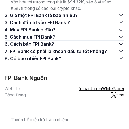
Vốn hóa thị trường tổng thể là $94.32K, xếp ở vị trí số
#5878 trong số các loại crypto khác.
2. Giá một FPI Bank là bao nhiêu?
3. Cách đầu tư vào FPI Bank ?
4. Mua FPI Bank ở đâu?
5. Cách mua FPI Bank?
6. Cách bán FPI Bank?
7. FPI Bank có phải là khoản đầu tư tốt không?
8. Có bao nhiêuFPI Bank?
FPI Bank Nguồn
Website
fpibank.com
WhitePaper
Cộng Đồng
t.me
Tuyên bố miễn trừ trách nhiệm