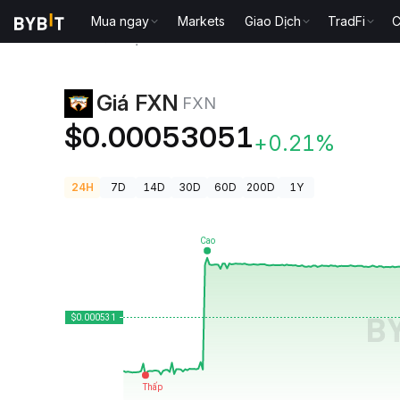
Mua ngay
Markets
Giao Dịch
TradFi
C
Giá Tiền Điện Tử
Giá FXN FXN
Giá FXN
FXN
$0.00053051
+0.21%
24H
7D
14D
30D
60D
200D
1Y