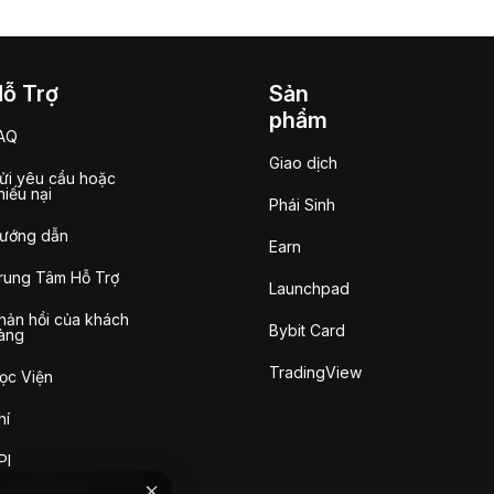
Hỗ Trợ
Sản
phẩm
AQ
Giao dịch
ửi yêu cầu hoặc
hiếu nại
Phái Sinh
ướng dẫn
Earn
rung Tâm Hỗ Trợ
Launchpad
hản hồi của khách
Bybit Card
àng
TradingView
ọc Viện
hí
PI