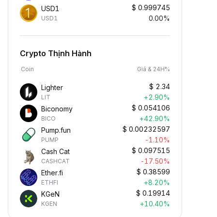
$
0.999745
USD1
0.00%
USD1
Crypto Thịnh Hành
Coin
Giá & 24H%
$
2.34
Lighter
+2.90%
LIT
$
0.054106
Biconomy
+42.90%
BICO
$
0.00232597
Pump.fun
-1.10%
PUMP
$
0.097515
Cash Cat
-17.50%
CASHCAT
$
0.38599
Ether.fi
+8.20%
ETHFI
$
0.19914
KGeN
+10.40%
KGEN