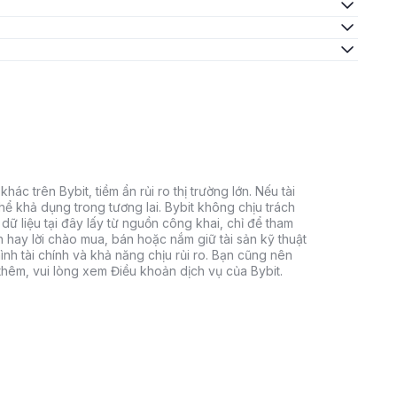
hác trên Bybit, tiềm ẩn rủi ro thị trường lớn. Nếu tài
thể khả dụng trong tương lai. Bybit không chịu trách
dữ liệu tại đây lấy từ nguồn công khai, chỉ để tham
h hay lời chào mua, bán hoặc nắm giữ tài sản kỹ thuật
ình tài chính và khả năng chịu rủi ro. Bạn cũng nên
 thêm, vui lòng xem Điều khoản dịch vụ của Bybit.