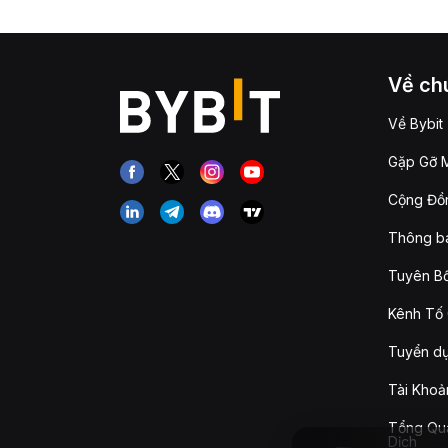
Về chú
Về Bybit
Gặp Gỡ M
Cộng Đồn
Thông b
Tuyên Bố
Kênh Tố 
Tuyển d
Tài Khoả
Tổng Qua
Dịch