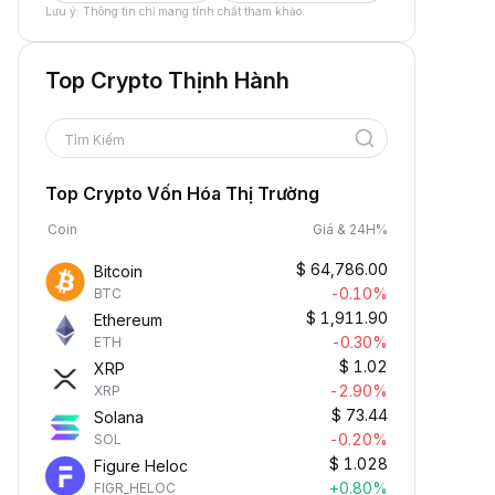
Lưu ý: Thông tin chỉ mang tính chất tham khảo.
Top Crypto Thịnh Hành
Tìm Kiếm
Top Crypto Vốn Hóa Thị Trường
Coin
Giá & 24H%
$
64,786.00
Bitcoin
-0.10%
BTC
$
1,911.90
Ethereum
-0.30%
ETH
$
1.02
XRP
-2.90%
XRP
$
73.44
Solana
-0.20%
SOL
$
1.028
Figure Heloc
+0.80%
FIGR_HELOC