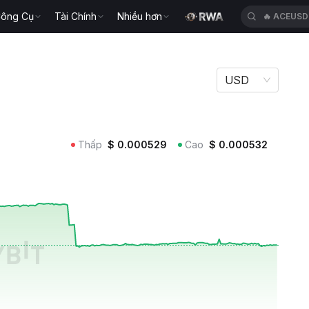
ông Cụ
Tài Chính
Nhiều hơn
🔥
ACEUSD
USD
Thấp
$
0.000529
Cao
$
0.000532