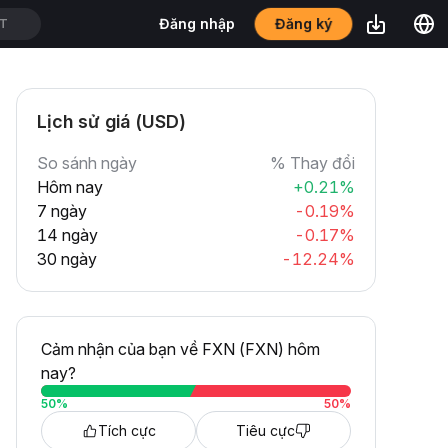
Đăng ký
Đăng nhập
T
Lịch sử giá (USD)
So sánh ngày
% Thay đổi
Hôm nay
+0.21%
7 ngày
-0.19%
14 ngày
-0.17%
30 ngày
-12.24%
Cảm nhận của bạn về FXN (FXN) hôm
nay?
50
%
50
%
Tích cực
Tiêu cực