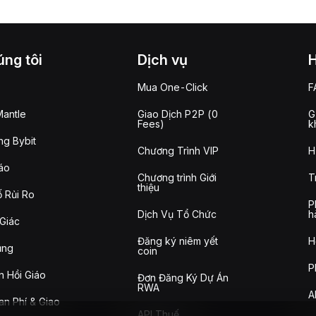
ng tôi
Dịch vụ
Mua One-Click
F
antle
Giao Dịch P2P (0
G
Fees)
k
g Bybit
Chương Trình VIP
H
áo
Chương trình Giới
T
thiệu
 Rủi Ro
P
Dịch Vụ Tổ Chức
h
Giác
Đăng ký niêm yết
H
ụng
coin
P
n Hồi Giáo
Đơn Đăng Ký Dự Án
RWA
A
n Phí & Giao
API Thuế