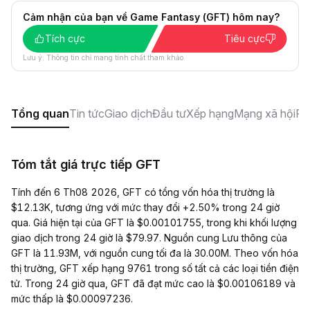
Cảm nhận của bạn về Game Fantasy (GFT) hôm nay?
Tích cực
Tiêu cực
Lưu ý: Thông tin chỉ mang tính chất tham khảo.
Tổng quan
Tin tức
Giao dịch
Đầu tư
Xếp hạng
Mạng xã hội
F
Tóm tắt giá trực tiếp GFT
Tính đến 6 Th08 2026, GFT có tổng vốn hóa thị trường là
$12.13K, tương ứng với mức thay đổi +2.50% trong 24 giờ
qua. Giá hiện tại của GFT là $0.00101755, trong khi khối lượng
giao dịch trong 24 giờ là $79.97. Nguồn cung Lưu thông của
GFT là 11.93M, với nguồn cung tối đa là 30.00M. Theo vốn hóa
thị trường, GFT xếp hạng 9761 trong số tất cả các loại tiền điện
tử. Trong 24 giờ qua, GFT đã đạt mức cao là $0.00106189 và
mức thấp là $0.00097236.