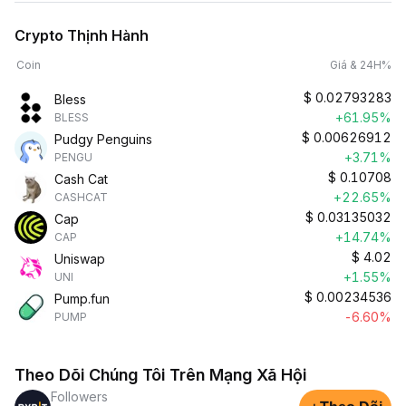
Crypto Thịnh Hành
Coin
Giá & 24H%
$
0.02793283
Bless
+61.95%
BLESS
$
0.00626912
Pudgy Penguins
+3.71%
PENGU
$
0.10708
Cash Cat
+22.65%
CASHCAT
$
0.03135032
Cap
+14.74%
CAP
$
4.02
Uniswap
+1.55%
UNI
$
0.00234536
Pump.fun
-6.60%
PUMP
Theo Dõi Chúng Tôi Trên Mạng Xã Hội
Followers