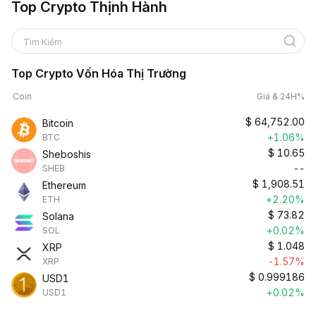
Top Crypto Thịnh Hành
Tìm Kiếm
Top Crypto Vốn Hóa Thị Trường
Coin
Giá & 24H%
$
64,752.00
Bitcoin
+1.06%
BTC
$
10.65
Sheboshis
--
SHEB
$
1,908.51
Ethereum
+2.20%
ETH
$
73.82
Solana
+0.02%
SOL
$
1.048
XRP
-1.57%
XRP
$
0.999186
USD1
+0.02%
USD1