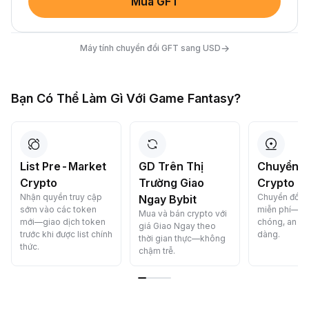
Mua GFT
→
Máy tính chuyển đổi GFT sang USD
Bạn Có Thể Làm Gì Với Game Fantasy?
List Pre-Market
GD Trên Thị
Chuyển Đ
Crypto
Trường Giao
Crypto C
Nhận quyền truy cập
Chuyển đổi c
Ngay Bybit
sớm vào các token
miễn phí—n
Mua và bán crypto với
mới—giao dịch token
chóng, an to
giá Giao Ngay theo
trước khi được list chính
dàng.
thời gian thực—không
thức.
chậm trễ.