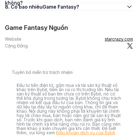
không?
8. Có bao nhiêuGame Fantasy?
Game Fantasy Nguồn
Website
starcrazy.com
Cộng Đồng
Tuyên bố miễn trừ trách nhiệm
Đầu tư tiền điện tử, gồm mua và tài sản kỹ thuật số
khác trên Bybit, tiềm ẩn rủi ro thị trường lớn. Nếu tài
sản kỹ thuật số bạn tìm chưa có trên Bybit, nó có
thể khả dụng trong tương lai. Bybit không chịu trách
nhiệm về kết quả đầu tư của bạn. Thông tin giá và
dữ liệu tại đây lấy từ nguồn công khai, chỉ để tham
khảo. Nội dung này không phải lời khuyên tài chính
hay lời chào mua, bán hoặc nắm giữ tài sản kỹ thuật
số. Trước khi giao dịch, bạn nên đánh giá kỹ tình
hình tài chính và khả năng chịu rủi ro. Bạn cũng nên
tham khảo ý kiến chuyên gia khi cần thiết. Để biết
thêm, vui lòng xem
Điều khoản dịch vụ của Bybit
.