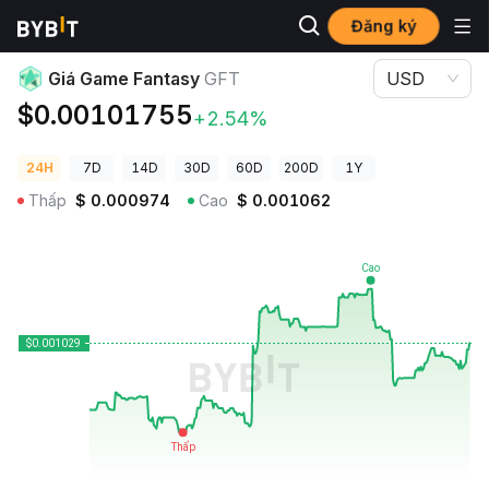
Đăng ký
Giá Tiền Điện Tử
Giá Game Fantasy GFT
Giá Game Fantasy
GFT
USD
$0.00101755
+2.54%
24H
7D
14D
30D
60D
200D
1Y
Thấp
$
0.000974
Cao
$
0.001062