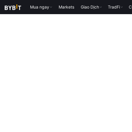
Mua ngay
Markets
Giao Dịch
TradFi
C