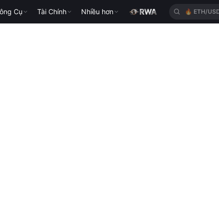
ông Cụ
Tài Chính
Nhiều hơn
🔥
ETH/US