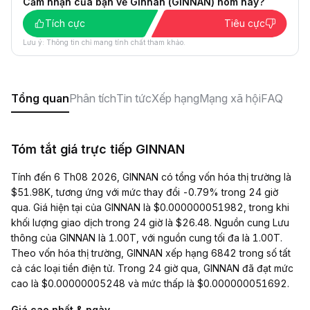
Cảm nhận của bạn về Ginnan (GINNAN) hôm nay?
Tích cực
Tiêu cực
Lưu ý: Thông tin chỉ mang tính chất tham khảo.
Tổng quan
Phân tích
Tin tức
Xếp hạng
Mạng xã hội
FAQ
Tóm tắt giá trực tiếp GINNAN
Tính đến 6 Th08 2026, GINNAN có tổng vốn hóa thị trường là
$51.98K, tương ứng với mức thay đổi -0.79% trong 24 giờ
qua. Giá hiện tại của GINNAN là $0.000000051982, trong khi
khối lượng giao dịch trong 24 giờ là $26.48. Nguồn cung Lưu
thông của GINNAN là 1.00T, với nguồn cung tối đa là 1.00T.
Theo vốn hóa thị trường, GINNAN xếp hạng 6842 trong số tất
cả các loại tiền điện tử. Trong 24 giờ qua, GINNAN đã đạt mức
cao là $0.00000005248 và mức thấp là $0.000000051692.
Giá cao nhất & ngày