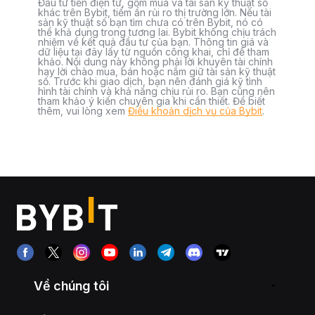
Đầu tư tiền điện tử, gồm mua và tài sản kỹ thuật số
khác trên Bybit, tiềm ẩn rủi ro thị trường lớn. Nếu tài
sản kỹ thuật số bạn tìm chưa có trên Bybit, nó có
thể khả dụng trong tương lai. Bybit không chịu trách
nhiệm về kết quả đầu tư của bạn. Thông tin giá và
dữ liệu tại đây lấy từ nguồn công khai, chỉ để tham
khảo. Nội dung này không phải lời khuyên tài chính
hay lời chào mua, bán hoặc nắm giữ tài sản kỹ thuật
số. Trước khi giao dịch, bạn nên đánh giá kỹ tình
hình tài chính và khả năng chịu rủi ro. Bạn cũng nên
tham khảo ý kiến chuyên gia khi cần thiết. Để biết
thêm, vui lòng xem
Điều khoản dịch vụ của Bybit
.
Về chúng tôi