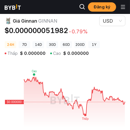
Đăng ký
Giá Tiền Điện Tử
Giá Ginnan GINNAN
Giá Ginnan
GINNAN
USD
$0.000000051982
-0.79%
24H
7D
14D
30D
60D
200D
1Y
Thấp
$
0.000000
Cao
$
0.000000