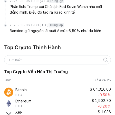
2026-08-06 19:38
(UTC)
Trung lập
Phân tích: Trump coi Chủ tịch Fed Kevin Warsh như một
đồng minh. Điều đó tạo ra rủi ro kinh tế.
2026-08-06 19:21
(UTC)
Trung lập
Banxico giữ nguyên lãi suất ở mức 6,50% như dự kiến
Top Crypto Thịnh Hành
Tìm Kiếm
Top Crypto Vốn Hóa Thị Trường
Coin
Giá & 24H%
$
64,316.00
Bitcoin
-0.50%
BTC
$
1,902.70
Ethereum
-0.20%
ETH
$
1.036
XRP