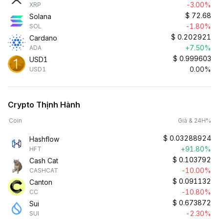
-3.00%
XRP
$
72.68
Solana
-1.80%
SOL
$
0.202921
Cardano
+7.50%
ADA
$
0.999603
USD1
0.00%
USD1
Crypto Thịnh Hành
Coin
Giá & 24H%
$
0.03288924
Hashflow
+91.80%
HFT
$
0.103792
Cash Cat
-10.00%
CASHCAT
$
0.091132
Canton
-10.80%
CC
$
0.673872
Sui
-2.30%
SUI