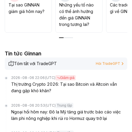
Tại sao GINNAN
Những yếu tố nào
Các trader
giảm giá hôm nay?
có thể ảnh hưởng
gì về GINN
đến giá GINNAN
trong tương lai?
Tin tức Ginnan
Tóm tắt với TradeGPT
Hỏi TradeGPT
2026-08-06 22:06
(UTC)
Giảm giá
Thị trường Crypto 2026: Tại sao Bitcoin và Altcoin vẫn
đang gặp khó khăn?
2026-08-06 20:53
(UTC)
Trung lập
Ngoại hối hôm nay: Đô la Mỹ tăng giá trước báo cáo việc
làm phi nông nghiệp khi rủi ro Hormuz quay trở lại