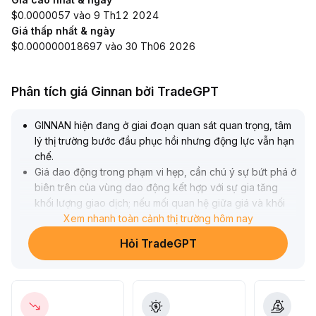
$0.0000057 vào 9 Th12 2024
Giá thấp nhất & ngày
$0.000000018697 vào 30 Th06 2026
Phân tích giá Ginnan bởi TradeGPT
GINNAN hiện đang ở giai đoạn quan sát quan trọng, tâm
lý thị trường bước đầu phục hồi nhưng động lực vẫn hạn
chế
.
Giá dao động trong phạm vi hẹp, cần chú ý sự bứt phá ở
biên trên của vùng dao động kết hợp với sự gia tăng
khối lượng giao dịch; nếu mối quan hệ giữa giá và khối
lượng tiếp tục được cải thiện, đây sẽ là tín hiệu đảo chiều
Xem nhanh toàn cảnh thị trường hôm nay
xu hướng
.
Hỏi TradeGPT
Về mặt giao dịch, khuyến nghị chỉ nên vào lệnh từng
phần với tỷ trọng nhỏ trong ngắn hạn, kiểm soát rủi ro
nghiêm ngặt, chờ giá và khối lượng cùng tăng mạnh rồi
mới gia tăng vị thế theo xu hướng
.