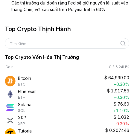
Các thị trường dự đoán rằng Fed sẽ giữ nguyên lãi suất vào
tháng Chín, với xác suất trên Polymarket là 63%
Top Crypto Thịnh Hành
Tìm Kiếm
Top Crypto Vốn Hóa Thị Trường
Coin
Giá & 24H%
$
64,999.00
Bitcoin
+0.30%
BTC
$
1,917.58
Ethereum
+0.30%
ETH
$
76.60
Solana
+1.10%
SOL
$
1.032
XRP
-0.30%
XRP
$
0.207446
Tutorial