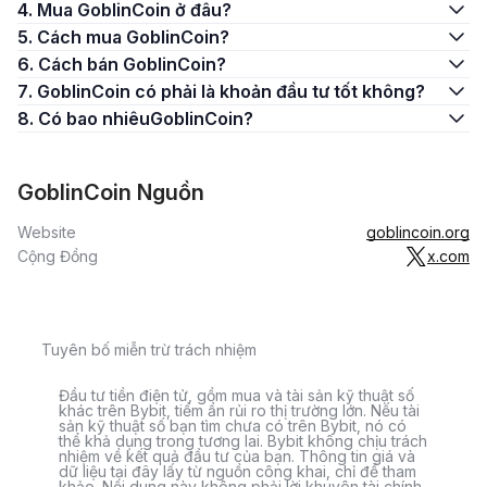
4. Mua GoblinCoin ở đâu?
5. Cách mua GoblinCoin?
6. Cách bán GoblinCoin?
7. GoblinCoin có phải là khoản đầu tư tốt không?
8. Có bao nhiêuGoblinCoin?
GoblinCoin Nguồn
Website
goblincoin.org
Cộng Đồng
x.com
Tuyên bố miễn trừ trách nhiệm
Đầu tư tiền điện tử, gồm mua và tài sản kỹ thuật số
khác trên Bybit, tiềm ẩn rủi ro thị trường lớn. Nếu tài
sản kỹ thuật số bạn tìm chưa có trên Bybit, nó có
thể khả dụng trong tương lai. Bybit không chịu trách
nhiệm về kết quả đầu tư của bạn. Thông tin giá và
dữ liệu tại đây lấy từ nguồn công khai, chỉ để tham
khảo. Nội dung này không phải lời khuyên tài chính