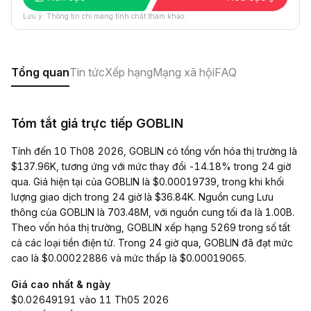
Lưu ý: Thông tin chỉ mang tính chất tham khảo.
Tổng quan
Tin tức
Xếp hạng
Mạng xã hội
FAQ
Tóm tắt giá trực tiếp GOBLIN
Tính đến 10 Th08 2026, GOBLIN có tổng vốn hóa thị trường là
$137.96K, tương ứng với mức thay đổi -14.18% trong 24 giờ
qua. Giá hiện tại của GOBLIN là $0.00019739, trong khi khối
lượng giao dịch trong 24 giờ là $36.84K. Nguồn cung Lưu
thông của GOBLIN là 703.48M, với nguồn cung tối đa là 1.00B.
Theo vốn hóa thị trường, GOBLIN xếp hạng 5269 trong số tất
cả các loại tiền điện tử. Trong 24 giờ qua, GOBLIN đã đạt mức
cao là $0.00022886 và mức thấp là $0.00019065.
Giá cao nhất & ngày
$0.02649191 vào 11 Th05 2026