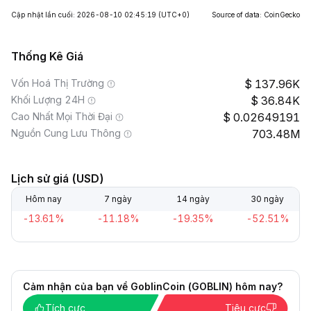
Cập nhật lần cuối: 2026-08-10 02:45:19
(UTC+0)
Source of data: CoinGecko
Thống Kê Giá
Vốn Hoá Thị Trường
137.96K
Khối Lượng 24H
36.84K
Cao Nhất Mọi Thời Đại
0.02649191
Nguồn Cung Lưu Thông
703.48M
Lịch sử giá (USD)
Hôm nay
7 ngày
14 ngày
30 ngày
-13.61%
-11.18%
-19.35%
-52.51%
Cảm nhận của bạn về GoblinCoin (GOBLIN) hôm nay?
Tích cực
Tiêu cực