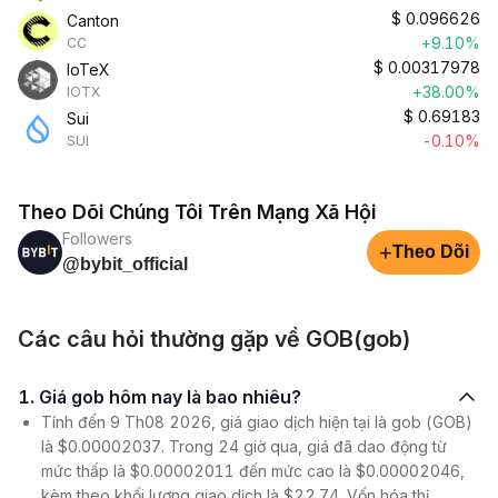
$
0.096626
Canton
+9.10%
CC
$
0.00317978
IoTeX
+38.00%
IOTX
$
0.69183
Sui
-0.10%
SUI
Theo Dõi Chúng Tôi Trên Mạng Xã Hội
Followers
+
Theo Dõi
@bybit_official
Các câu hỏi thường gặp về GOB(gob)
1. Giá gob hôm nay là bao nhiêu?
Tính đến 9 Th08 2026, giá giao dịch hiện tại là gob (GOB)
là $0.00002037. Trong 24 giờ qua, giá đã dao động từ
mức thấp là $0.00002011 đến mức cao là $0.00002046,
kèm theo khối lượng giao dịch là $22.74. Vốn hóa thị