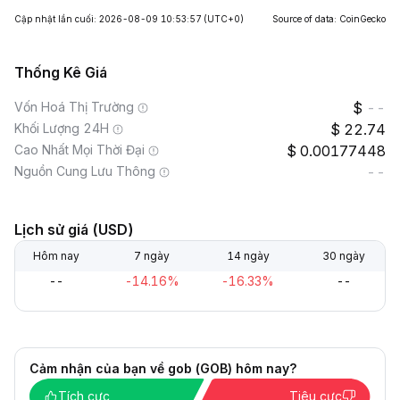
Cập nhật lần cuối: 2026-08-09 10:53:57
(UTC+0)
Source of data: CoinGecko
Thống Kê Giá
Vốn Hoá Thị Trường
--
Khối Lượng 24H
22.74
Cao Nhất Mọi Thời Đại
0.00177448
Nguồn Cung Lưu Thông
--
Lịch sử giá (USD)
Hôm nay
7 ngày
14 ngày
30 ngày
--
-14.16%
-16.33%
--
Cảm nhận của bạn về gob (GOB) hôm nay?
Tích cực
Tiêu cực