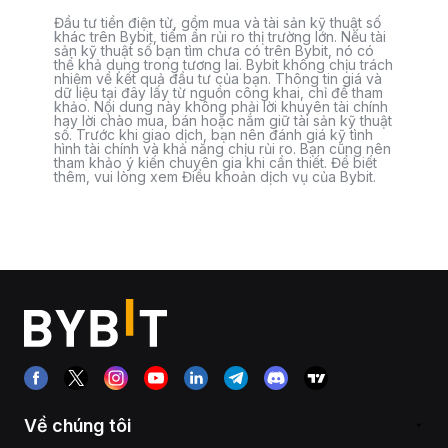
Đầu tư tiền điện tử, gồm mua và tài sản kỹ thuật số
khác trên Bybit, tiềm ẩn rủi ro thị trường lớn. Nếu tài
sản kỹ thuật số bạn tìm chưa có trên Bybit, nó có
thể khả dụng trong tương lai. Bybit không chịu trách
nhiệm về kết quả đầu tư của bạn. Thông tin giá và
dữ liệu tại đây lấy từ nguồn công khai, chỉ để tham
khảo. Nội dung này không phải lời khuyên tài chính
hay lời chào mua, bán hoặc nắm giữ tài sản kỹ thuật
số. Trước khi giao dịch, bạn nên đánh giá kỹ tình
hình tài chính và khả năng chịu rủi ro. Bạn cũng nên
tham khảo ý kiến chuyên gia khi cần thiết. Để biết
thêm, vui lòng xem Điều khoản dịch vụ của Bybit.
Về chúng tôi