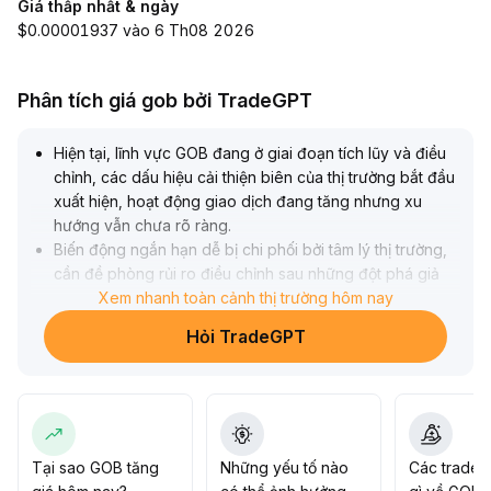
Giá thấp nhất & ngày
$0.00001937 vào 6 Th08 2026
Phân tích giá gob bởi TradeGPT
Hiện tại, lĩnh vực GOB đang ở giai đoạn tích lũy và điều
chỉnh, các dấu hiệu cải thiện biên của thị trường bắt đầu
xuất hiện, hoạt động giao dịch đang tăng nhưng xu
hướng vẫn chưa rõ ràng
.
Biến động ngắn hạn dễ bị chi phối bởi tâm lý thị trường,
cần đề phòng rủi ro điều chỉnh sau những đột phá giả
gần vùng kháng cự quan trọng
Xem nhanh toàn cảnh thị trường hôm nay
.
Đề xuất nhà đầu tư theo dõi sát biến động khối lượng
Hỏi TradeGPT
giao dịch kết hợp dữ liệu on-chain, chỉ nên gia tăng vị
thế khi khối lượng giao dịch liên tục tăng và cấu trúc
đường trung bình động chuyển sang xu hướng tăng rõ
rệt
.
Giai đoạn hiện tại nên giữ vị thế thấp, quan sát, và bố trí
chiến lược khi giá duy trì trên vùng hỗ trợ quan trọng (ví
Tại sao GOB tăng
Những yếu tố nào
Các trader
dụ: X
.