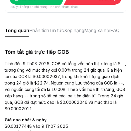
Lưu ý: Thông tin chỉ mang tính chất tham khảo.
Tổng quan
Phân tích
Tin tức
Xếp hạng
Mạng xã hội
FAQ
Tóm tắt giá trực tiếp GOB
Tính đến 9 Th08 2026, GOB có tổng vốn hóa thị trường là $--,
tương ứng với mức thay đổi 0.00% trong 24 giờ qua. Giá hiện
tại của GOB là $0.00002037, trong khi khối lượng giao dịch
trong 24 giờ là $22.74. Nguồn cung Lưu thông của GOB là --,
với nguồn cung tối đa là 10.00B. Theo vốn hóa thị trường, GOB
xếp hạng -- trong số tất cả các loại tiền điện tử. Trong 24 giờ
qua, GOB đã đạt mức cao là $0.00002046 và mức thấp là
$0.00002011.
Giá cao nhất & ngày
$0.00177448 vào 9 Th07 2025