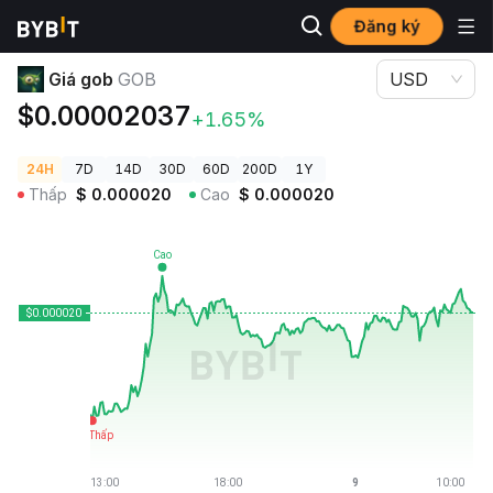
Đăng ký
Giá Tiền Điện Tử
Giá gob GOB
Giá gob
GOB
USD
$0.00002037
+1.65%
24H
7D
14D
30D
60D
200D
1Y
Thấp
$
0.000020
Cao
$
0.000020