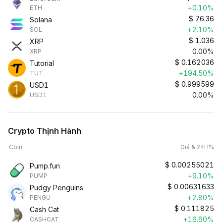
+0.10%
ETH
$
76.36
Solana
+2.10%
SOL
$
1.036
XRP
0.00%
XRP
$
0.162036
Tutorial
+194.50%
TUT
$
0.999599
USD1
0.00%
USD1
Crypto Thịnh Hành
Coin
Giá & 24H%
$
0.00255021
Pump.fun
+9.10%
PUMP
$
0.00631633
Pudgy Penguins
+2.80%
PENGU
$
0.111825
Cash Cat
+16.60%
CASHCAT