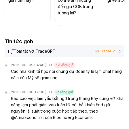
giá hôm nay?
có thể ảnh hưởng
gì về GOB?
XX~X
.
đến giá GOB trong
XX USDT)
.
tương lai?
Tin tức gob
Tóm tắt với TradeGPT
Hỏi TradeGPT
2026-08-09 04:48
(UTC)
Giảm giá
Các nhà kinh tế học nói chung dự đoán tỷ lệ lạm phát hàng
năm của Mỹ sẽ giảm nhẹ.
2026-08-08 17:30
(UTC)
Tăng giá
Báo cáo việc làm yếu bất ngờ trong tháng Bảy cùng với khả
năng lạm phát giảm vào tuần tới có thể khiến Fed giữ
nguyên lãi suất trong cuộc họp tiếp theo, theo
@AnnaEconomist của Bloomberg Economic.