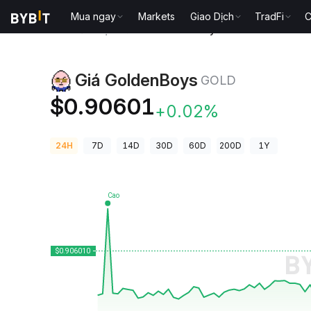
Mua ngay
Markets
Giao Dịch
TradFi
C
Giá Tiền Điện Tử
Giá GoldenBoys GOLD
Giá GoldenBoys
GOLD
$0.90601
+0.02%
24H
7D
14D
30D
60D
200D
1Y