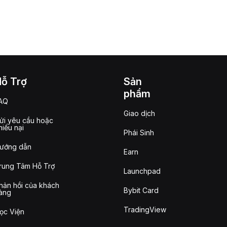
Hỗ Trợ
Sản
phẩm
AQ
Giao dịch
ửi yêu cầu hoặc
hiếu nại
Phái Sinh
ướng dẫn
Earn
rung Tâm Hỗ Trợ
Launchpad
hản hồi của khách
Bybit Card
àng
TradingView
ọc Viện