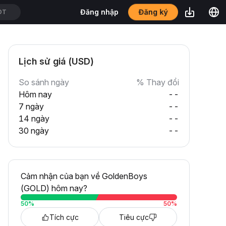
Đăng ký
Đăng nhập
T
Lịch sử giá (USD)
So sánh ngày
% Thay đổi
Hôm nay
--
7 ngày
--
14 ngày
--
30 ngày
--
Cảm nhận của bạn về GoldenBoys
(GOLD) hôm nay?
50
%
50
%
Tích cực
Tiêu cực