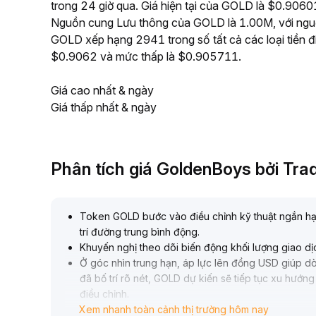
trong 24 giờ qua. Giá hiện tại của GOLD là $0.90601,
Nguồn cung Lưu thông của GOLD là 1.00M, với nguồn
GOLD xếp hạng 2941 trong số tất cả các loại tiền đ
$0.9062 và mức thấp là $0.905711.
Giá cao nhất & ngày
Giá thấp nhất & ngày
Phân tích giá GoldenBoys bởi Tr
Token GOLD bước vào điều chỉnh kỹ thuật ngắn hạn,
trí đường trung bình động
.
Khuyến nghị theo dõi biến động khối lượng giao dị
Ở góc nhìn trung hạn, áp lực lên đồng USD giúp dòn
đã bố trí rõ nét, GOLD dự kiến sẽ tiếp tục xu hướng
điều chỉnh
.
Xem nhanh toàn cảnh thị trường hôm nay
Về dài hạn, cần lưu ý rủi ro từ công nghệ mới thúc