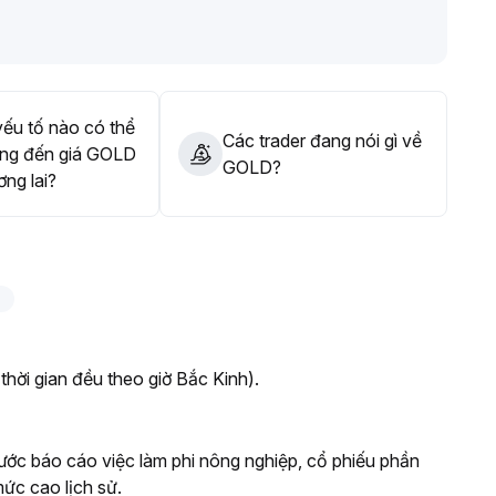
àng và các tài sản khan hiếm như Bitcoin để phòng ngừa
ếu tố nào có thể
Các trader đang nói gì về
ng đến giá GOLD
GOLD?
ơng lai?
 thời gian đều theo giờ Bắc Kinh).
rước báo cáo việc làm phi nông nghiệp, cổ phiếu phần
mức cao lịch sử.