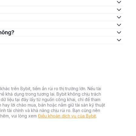
không?
hác trên Bybit, tiềm ẩn rủi ro thị trường lớn. Nếu tài
thể khả dụng trong tương lai. Bybit không chịu trách
dữ liệu tại đây lấy từ nguồn công khai, chỉ để tham
h hay lời chào mua, bán hoặc nắm giữ tài sản kỹ thuật
ình tài chính và khả năng chịu rủi ro. Bạn cũng nên
 thêm, vui lòng xem
Điều khoản dịch vụ của Bybit
.