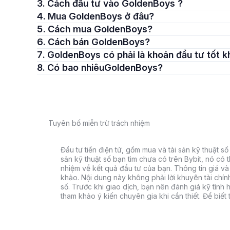
3. Cách đầu tư vào GoldenBoys ?
4. Mua GoldenBoys ở đâu?
5. Cách mua GoldenBoys?
6. Cách bán GoldenBoys?
7. GoldenBoys có phải là khoản đầu tư tốt 
8. Có bao nhiêuGoldenBoys?
Tuyên bố miễn trừ trách nhiệm
Đầu tư tiền điện tử, gồm mua và tài sản kỹ thuật số k
sản kỹ thuật số bạn tìm chưa có trên Bybit, nó có 
nhiệm về kết quả đầu tư của bạn. Thông tin giá và 
khảo. Nội dung này không phải lời khuyên tài chín
số. Trước khi giao dịch, bạn nên đánh giá kỹ tình h
tham khảo ý kiến chuyên gia khi cần thiết. Để biết