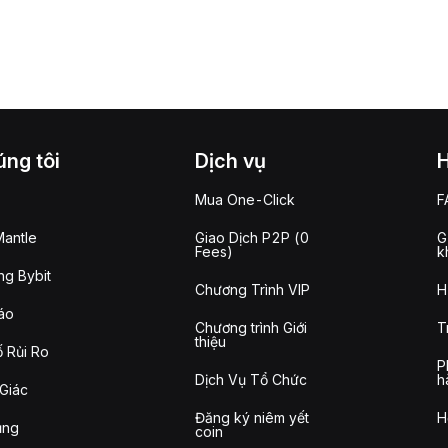
ng tôi
Dịch vụ
Mua One-Click
F
antle
Giao Dịch P2P (0
G
Fees)
k
g Bybit
Chương Trình VIP
H
áo
Chương trình Giới
T
thiệu
 Rủi Ro
P
Dịch Vụ Tổ Chức
h
Giác
Đăng ký niêm yết
H
ụng
coin