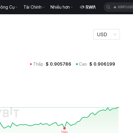
ông Cụ
Tài Chính
Nhiều hơn
🔥
ACEUSD
USD
Thấp
$
0.905786
Cao
$
0.906199