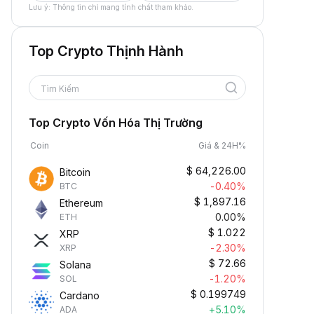
Lưu ý: Thông tin chỉ mang tính chất tham khảo.
Top Crypto Thịnh Hành
Tìm Kiếm
Top Crypto Vốn Hóa Thị Trường
Coin
Giá & 24H%
$
64,226.00
Bitcoin
-0.40%
BTC
$
1,897.16
Ethereum
0.00%
ETH
$
1.022
XRP
-2.30%
XRP
$
72.66
Solana
-1.20%
SOL
$
0.199749
Cardano
+5.10%
ADA