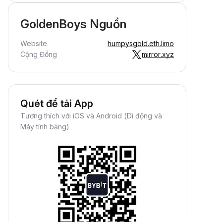
GoldenBoys Nguồn
Website
humpysgold.eth.limo
Cộng Đồng
mirror.xyz
Quét để tải App
Tương thích với iOS và Android (Di động và
Máy tính bảng)