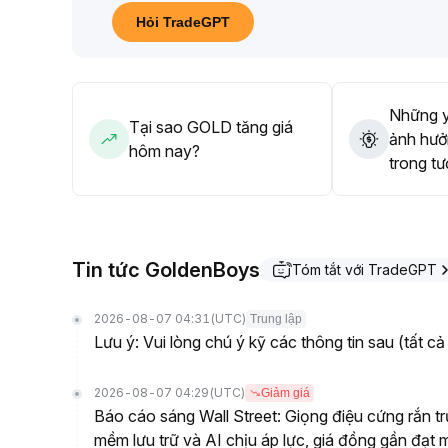
phân bổ tài sản, nên đa dạng hóa vừa phải giữa v
Hỏi TradeGPT
thay đổi cơ cấu tiềm ẩn một cách ổn định
.
Những y
Tại sao GOLD tăng giá
ảnh hưở
hôm nay?
trong tư
Tin tức GoldenBoys
Tóm tắt với TradeGPT
2026-08-07 04:31
(UTC)
Trung lập
Lưu ý: Vui lòng chú ý kỹ các thông tin sau (tất cả
2026-08-07 04:29
(UTC)
Giảm giá
Báo cáo sáng Wall Street: Giọng điệu cứng rắn t
mềm lưu trữ và AI chịu áp lực, giá đồng gần đạt 