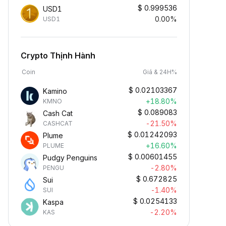
$
0.999536
USD1
0.00%
USD1
Crypto Thịnh Hành
Coin
Giá & 24H%
$
0.02103367
Kamino
+18.80%
KMNO
$
0.089083
Cash Cat
-21.50%
CASHCAT
$
0.01242093
Plume
+16.60%
PLUME
$
0.00601455
Pudgy Penguins
-2.80%
PENGU
$
0.672825
Sui
-1.40%
SUI
$
0.0254133
Kaspa
-2.20%
KAS