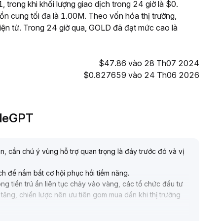
 trong khi khối lượng giao dịch trong 24 giờ là $0.
 cung tối đa là 1.00M. Theo vốn hóa thị trường,
iện tử. Trong 24 giờ qua, GOLD đã đạt mức cao là
$47.86 vào 28 Th07 2024
$0.827659 vào 24 Th06 2026
adeGPT
 cần chú ý vùng hỗ trợ quan trọng là đáy trước đó và vị
ch để nắm bắt cơ hội phục hồi tiềm năng
.
g tiền trú ẩn liên tục chảy vào vàng, các tổ chức đầu tư
 tăng, chiến lược nên ưu tiên gom mua dần khi thị trường
 đẩy nguồn cung vàng và làm suy yếu tính khan hiếm; khi