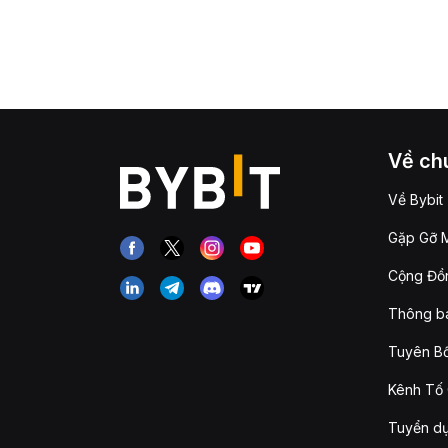
Về chú
Về Bybit
Gặp Gỡ M
Cộng Đồn
Thông b
Tuyên Bố
Kênh Tố 
Tuyển d