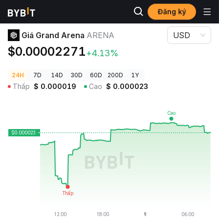
Đăng ký
Giá Tiền Điện Tử
Giá Grand Arena ARENA
Giá Grand Arena
ARENA
USD
$0.00002271
+4.13%
24H
7D
14D
30D
60D
200D
1Y
Thấp
$
0.000019
Cao
$
0.000023