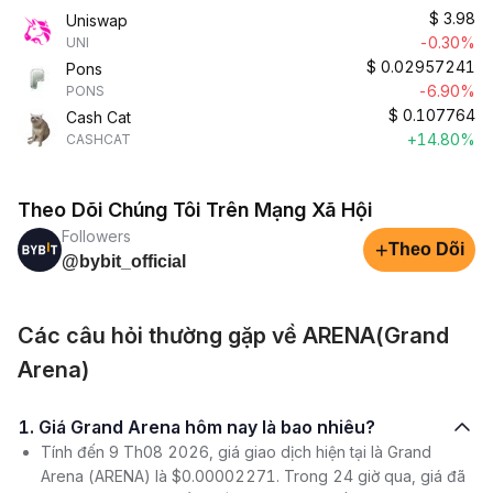
$
3.98
Uniswap
-0.30%
UNI
$
0.02957241
Pons
-6.90%
PONS
$
0.107764
Cash Cat
+14.80%
CASHCAT
Theo Dõi Chúng Tôi Trên Mạng Xã Hội
Followers
+
Theo Dõi
@bybit_official
Các câu hỏi thường gặp về ARENA(Grand
Arena)
1. Giá Grand Arena hôm nay là bao nhiêu?
Tính đến 9 Th08 2026, giá giao dịch hiện tại là Grand
Arena (ARENA) là $0.00002271. Trong 24 giờ qua, giá đã