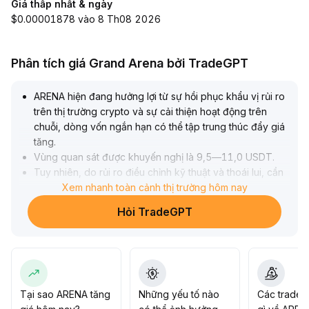
Giá thấp nhất & ngày
$0.00001878 vào 8 Th08 2026
Phân tích giá Grand Arena bởi TradeGPT
ARENA hiện đang hưởng lợi từ sự hồi phục khẩu vị rủi ro
trên thị trường crypto và sự cải thiện hoạt động trên
chuỗi, dòng vốn ngắn hạn có thể tập trung thúc đẩy giá
tăng
.
Vùng quan sát được khuyến nghị là 9,5—11,0 USDT
.
Tuy nhiên, do rủi ro điều chỉnh kỹ thuật và thoái lui, cần
tuân thủ nghiêm ngặt quản lý vị thế và cắt lỗ
Xem nhanh toàn cảnh thị trường hôm nay
.
Đánh giá giá trị trung-dài hạn vẫn cần nhiều sự cộng
Hỏi TradeGPT
hưởng hơn từ hệ sinh thái, dữ liệu và các biến số vĩ mô;
đề xuất duy trì chiến lược linh hoạt, chờ đợi tín hiệu phục
hồi rõ ràng mới gia tăng vị thế
.
Tại sao ARENA tăng
Những yếu tố nào
Các trader