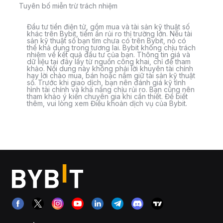
Tuyên bố miễn trừ trách nhiệm
Đầu tư tiền điện tử, gồm mua và tài sản kỹ thuật số
khác trên Bybit, tiềm ẩn rủi ro thị trường lớn. Nếu tài
sản kỹ thuật số bạn tìm chưa có trên Bybit, nó có
thể khả dụng trong tương lai. Bybit không chịu trách
nhiệm về kết quả đầu tư của bạn. Thông tin giá và
dữ liệu tại đây lấy từ nguồn công khai, chỉ để tham
khảo. Nội dung này không phải lời khuyên tài chính
hay lời chào mua, bán hoặc nắm giữ tài sản kỹ thuật
số. Trước khi giao dịch, bạn nên đánh giá kỹ tình
hình tài chính và khả năng chịu rủi ro. Bạn cũng nên
tham khảo ý kiến chuyên gia khi cần thiết. Để biết
thêm, vui lòng xem Điều khoản dịch vụ của Bybit.