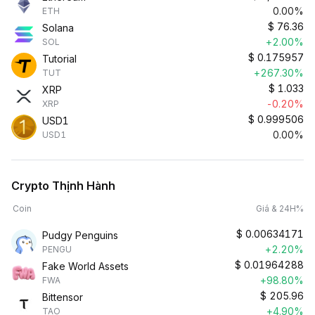
0.00%
ETH
$
76.36
Solana
+2.00%
SOL
$
0.175957
Tutorial
+267.30%
TUT
$
1.033
XRP
-0.20%
XRP
$
0.999506
USD1
0.00%
USD1
Crypto Thịnh Hành
Coin
Giá & 24H%
$
0.00634171
Pudgy Penguins
+2.20%
PENGU
$
0.01964288
Fake World Assets
+98.80%
FWA
$
205.96
Bittensor
+4.90%
TAO