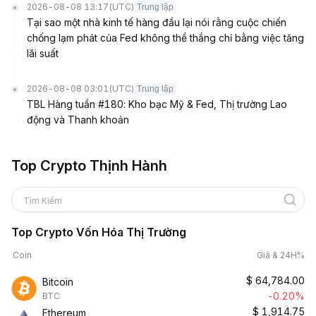
2026-08-08 13:17
(UTC)
Trung lập
Tại sao một nhà kinh tế hàng đầu lại nói rằng cuộc chiến
chống lạm phát của Fed không thể thắng chỉ bằng việc tăng
lãi suất
2026-08-08 03:01
(UTC)
Trung lập
TBL Hàng tuần #180: Kho bạc Mỹ & Fed, Thị trường Lao
động và Thanh khoản
Top Crypto Thịnh Hành
Tìm Kiếm
Top Crypto Vốn Hóa Thị Trường
Coin
Giá & 24H%
$
64,784.00
Bitcoin
-0.20%
BTC
$
1,914.75
Ethereum