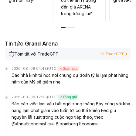
giá hôm nay?
có thể ảnh hưởng
gì về AREN
đến giá ARENA
trong tương lai?
Tin tức Grand Arena
Tóm tắt với TradeGPT
Hỏi TradeGPT
2026-08-09 04:48
(UTC)
Giảm giá
Các nhà kinh tế học nói chung dự đoán tỷ lệ lạm phát hàng
năm của Mỹ sẽ giảm nhẹ.
2026-08-08 17:30
(UTC)
Tăng giá
Báo cáo việc làm yếu bất ngờ trong tháng Bảy cùng với khả
năng lạm phát giảm vào tuần tới có thể khiến Fed giữ
nguyên lãi suất trong cuộc họp tiếp theo, theo
@AnnaEconomist của Bloomberg Economic.