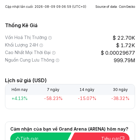
Cập nhật lần cuối: 2026-08-09 09:06:59
(UTC+0)
Source of data: CoinGecko
Thống Kê Giá
Vốn Hoá Thị Trường
22.70K
Khối Lượng 24H
1.72K
Cao Nhất Mọi Thời Đại
0.00029677
Nguồn Cung Lưu Thông
999.79M
Lịch sử giá (USD)
Hôm nay
7 ngày
14 ngày
30 ngày
+4.13%
-58.23%
-15.07%
-38.32%
Cảm nhận của bạn về Grand Arena (ARENA) hôm nay?
Tích cực
Tiêu cực