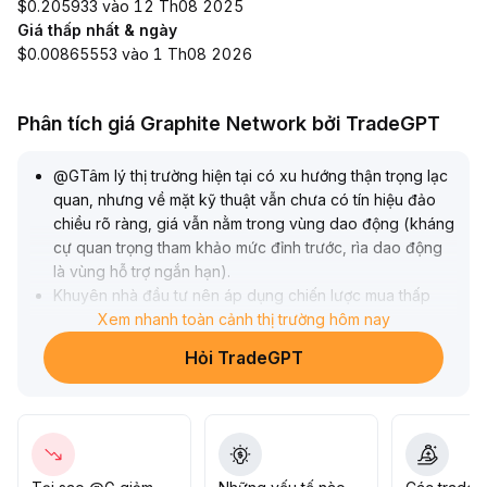
$0.205933 vào 12 Th08 2025
Giá thấp nhất & ngày
$0.00865553 vào 1 Th08 2026
Phân tích giá Graphite Network bởi TradeGPT
@GTâm lý thị trường hiện tại có xu hướng thận trọng lạc
quan, nhưng về mặt kỹ thuật vẫn chưa có tín hiệu đảo
chiều rõ ràng, giá vẫn nằm trong vùng dao động (kháng
cự quan trọng tham khảo mức đỉnh trước, rìa dao động
là vùng hỗ trợ ngắn hạn)
.
Khuyên nhà đầu tư nên áp dụng chiến lược mua thấp
bán cao trong vùng ngắn hạn, nếu vượt qua kháng cự
Xem nhanh toàn cảnh thị trường hôm nay
quan trọng với khối lượng lớn và đứng vững thì có thể
Hỏi TradeGPT
tăng dần vị thế; nếu thủng rìa dao động thì cần cắt lỗ
quyết đoán, kiểm soát vị thế nghiêm ngặt, tránh đuổi giá
khi chưa xác nhận đảo chiều
.