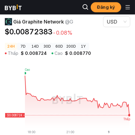
Đăng ký
Giá Tiền Điện Tử
Giá Graphite Network @G
Giá Graphite Network
@G
USD
$0.00872383
-0.08%
24H
7D
14D
30D
60D
200D
1Y
Thấp
$
0.008724
Cao
$
0.008770