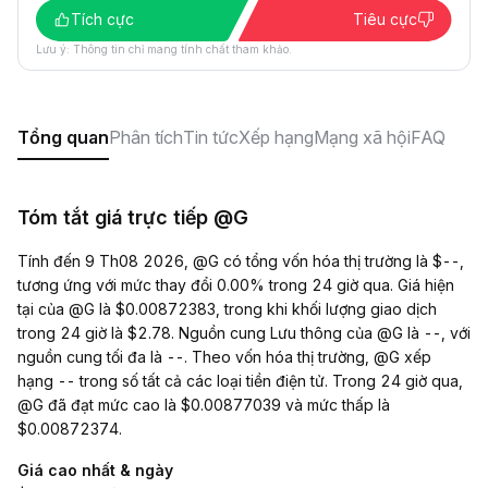
Tích cực
Tiêu cực
Lưu ý: Thông tin chỉ mang tính chất tham khảo.
Tổng quan
Phân tích
Tin tức
Xếp hạng
Mạng xã hội
FAQ
Tóm tắt giá trực tiếp @G
Tính đến 9 Th08 2026, @G có tổng vốn hóa thị trường là $--,
tương ứng với mức thay đổi 0.00% trong 24 giờ qua. Giá hiện
tại của @G là $0.00872383, trong khi khối lượng giao dịch
trong 24 giờ là $2.78. Nguồn cung Lưu thông của @G là --, với
nguồn cung tối đa là --. Theo vốn hóa thị trường, @G xếp
hạng -- trong số tất cả các loại tiền điện tử. Trong 24 giờ qua,
@G đã đạt mức cao là $0.00877039 và mức thấp là
$0.00872374.
Giá cao nhất & ngày