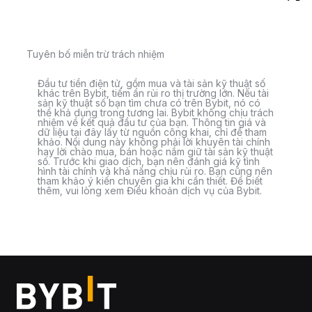
Tuyên bố miễn trừ trách nhiệm
Đầu tư tiền điện tử, gồm mua và tài sản kỹ thuật số
khác trên Bybit, tiềm ẩn rủi ro thị trường lớn. Nếu tài
sản kỹ thuật số bạn tìm chưa có trên Bybit, nó có
thể khả dụng trong tương lai. Bybit không chịu trách
nhiệm về kết quả đầu tư của bạn. Thông tin giá và
dữ liệu tại đây lấy từ nguồn công khai, chỉ để tham
khảo. Nội dung này không phải lời khuyên tài chính
hay lời chào mua, bán hoặc nắm giữ tài sản kỹ thuật
số. Trước khi giao dịch, bạn nên đánh giá kỹ tình
hình tài chính và khả năng chịu rủi ro. Bạn cũng nên
tham khảo ý kiến chuyên gia khi cần thiết. Để biết
thêm, vui lòng xem Điều khoản dịch vụ của Bybit.