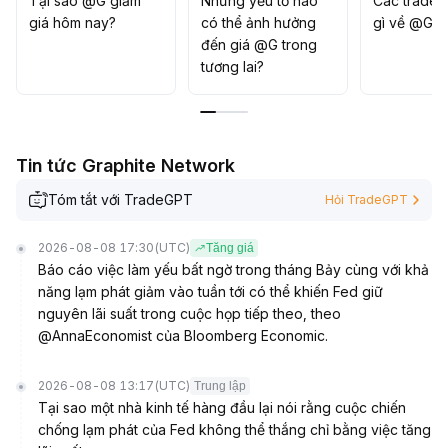
Tại sao @G giảm
Những yếu tố nào
Các trader
giá hôm nay?
có thể ảnh hưởng
gì về @G?
đến giá @G trong
tương lai?
Tin tức Graphite Network
Tóm tắt với TradeGPT
Hỏi TradeGPT
2026-08-08 17:30
(UTC)
Tăng giá
Báo cáo việc làm yếu bất ngờ trong tháng Bảy cùng với khả
năng lạm phát giảm vào tuần tới có thể khiến Fed giữ
nguyên lãi suất trong cuộc họp tiếp theo, theo
@AnnaEconomist của Bloomberg Economic.
2026-08-08 13:17
(UTC)
Trung lập
Tại sao một nhà kinh tế hàng đầu lại nói rằng cuộc chiến
chống lạm phát của Fed không thể thắng chỉ bằng việc tăng