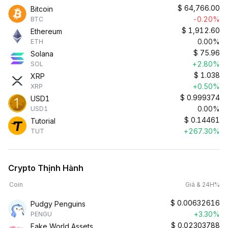
$
64,766.00
Bitcoin
-0.20%
BTC
$
1,912.60
Ethereum
0.00%
ETH
$
75.96
Solana
+2.80%
SOL
$
1.038
XRP
+0.50%
XRP
$
0.999374
USD1
0.00%
USD1
$
0.14461
Tutorial
+267.30%
TUT
Crypto Thịnh Hành
Coin
Giá & 24H%
$
0.00632616
Pudgy Penguins
+3.30%
PENGU
$
0.02303788
Fake World Assets