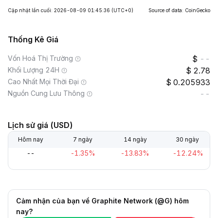
Cập nhật lần cuối: 2026-08-09 01:45:36
(UTC+0)
Source of data: CoinGecko
Thống Kê Giá
Vốn Hoá Thị Trường
--
Khối Lượng 24H
2.78
Cao Nhất Mọi Thời Đại
0.205933
Nguồn Cung Lưu Thông
--
Lịch sử giá (USD)
Hôm nay
7 ngày
14 ngày
30 ngày
--
-1.35%
-13.83%
-12.24%
Cảm nhận của bạn về Graphite Network (@G) hôm
nay?