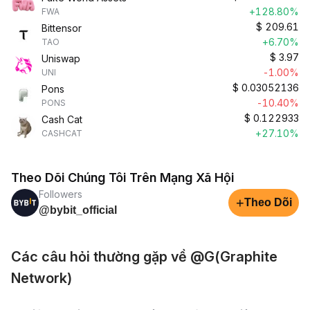
+128.80%
FWA
$
209.61
Bittensor
+6.70%
TAO
$
3.97
Uniswap
-1.00%
UNI
$
0.03052136
Pons
-10.40%
PONS
$
0.122933
Cash Cat
+27.10%
CASHCAT
Theo Dõi Chúng Tôi Trên Mạng Xã Hội
Followers
+
Theo Dõi
@bybit_official
Các câu hỏi thường gặp về @G(Graphite
Network)