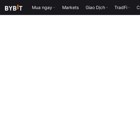
Mua ngay
Markets
Giao Dịch
TradFi
C