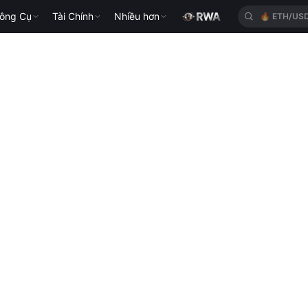
ông Cụ
Tài Chính
Nhiều hơn
🔥
ETH/US