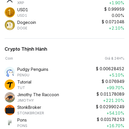
+1.90%
XRP
$
0.99959
USD1
0.00%
USD1
$
0.071048
Dogecoin
+2.10%
DOGE
Crypto Thịnh Hành
Coin
Giá & 24H%
$
0.00628452
Pudgy Penguins
+5.10%
PENGU
$
0.076949
Tutorial
+99.70%
TUT
$
0.01178089
Jimothy The Raccoon
+221.20%
JIMOTHY
$
0.02990249
StonkBroker
+54.10%
STONKBROKER
$
0.03178253
Pons
+16.70%
PONS