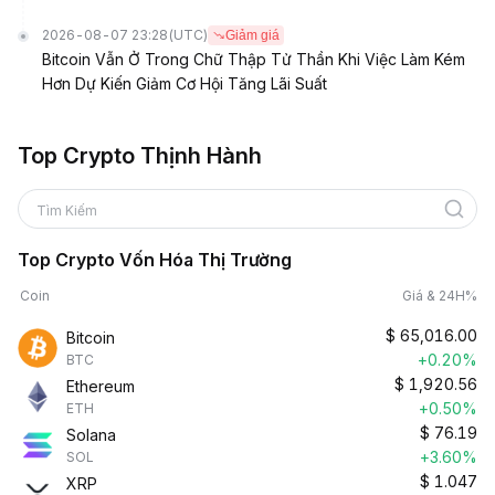
2026-08-07 23:28
(UTC)
Giảm giá
Bitcoin Vẫn Ở Trong Chữ Thập Tử Thần Khi Việc Làm Kém
Hơn Dự Kiến Giảm Cơ Hội Tăng Lãi Suất
Top Crypto Thịnh Hành
Tìm Kiếm
Top Crypto Vốn Hóa Thị Trường
Coin
Giá & 24H%
$
65,016.00
Bitcoin
+0.20%
BTC
$
1,920.56
Ethereum
+0.50%
ETH
$
76.19
Solana
+3.60%
SOL
$
1.047
XRP