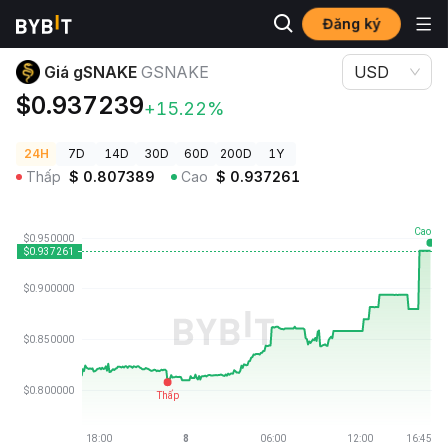
Đăng ký
Giá Tiền Điện Tử
Giá gSNAKE GSNAKE
Giá gSNAKE
GSNAKE
USD
$0.937239
+15.22%
24H
7D
14D
30D
60D
200D
1Y
Thấp
$
0.807389
Cao
$
0.937261