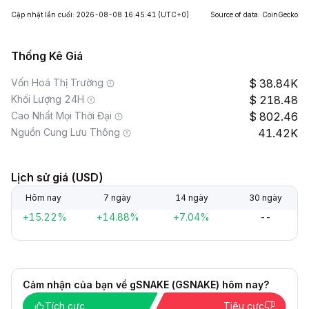
Cập nhật lần cuối: 2026-08-08 16:45:41
(UTC+0)
Source of data: CoinGecko
Thống Kê Giá
Vốn Hoá Thị Trường
38.84K
Khối Lượng 24H
218.48
Cao Nhất Mọi Thời Đại
802.46
Nguồn Cung Lưu Thông
41.42K
Lịch sử giá (USD)
Hôm nay
7 ngày
14 ngày
30 ngày
+15.22%
+14.88%
+7.04%
--
Cảm nhận của bạn về gSNAKE (GSNAKE) hôm nay?
Tích cực
Tiêu cực