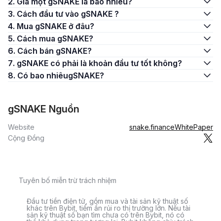
2. Giá một gSNAKE là bao nhiêu?
3. Cách đầu tư vào gSNAKE ?
4. Mua gSNAKE ở đâu?
5. Cách mua gSNAKE?
6. Cách bán gSNAKE?
7. gSNAKE có phải là khoản đầu tư tốt không?
8. Có bao nhiêugSNAKE?
gSNAKE Nguồn
Website
snake.finance
WhitePaper
Cộng Đồng
Tuyên bố miễn trừ trách nhiệm
Đầu tư tiền điện tử, gồm mua và tài sản kỹ thuật số
khác trên Bybit, tiềm ẩn rủi ro thị trường lớn. Nếu tài
sản kỹ thuật số bạn tìm chưa có trên Bybit, nó có