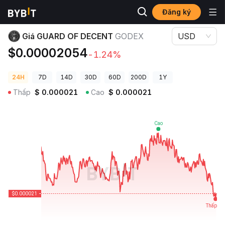
Đăng ký
Giá Tiền Điện Tử
Giá GUARD OF DECENT GODEX
Giá GUARD OF DECENT
GODEX
USD
$0.00002054
-1.24%
24H
7D
14D
30D
60D
200D
1Y
Thấp
$
0.000021
Cao
$
0.000021