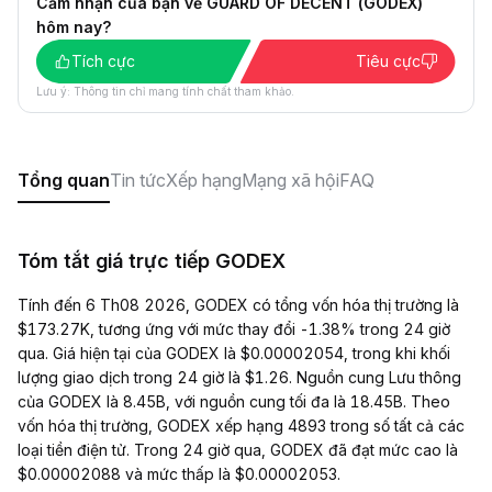
Cảm nhận của bạn về GUARD OF DECENT (GODEX)
hôm nay?
Tích cực
Tiêu cực
Lưu ý: Thông tin chỉ mang tính chất tham khảo.
Tổng quan
Tin tức
Xếp hạng
Mạng xã hội
FAQ
Tóm tắt giá trực tiếp GODEX
Tính đến 6 Th08 2026, GODEX có tổng vốn hóa thị trường là
$173.27K, tương ứng với mức thay đổi -1.38% trong 24 giờ
qua. Giá hiện tại của GODEX là $0.00002054, trong khi khối
lượng giao dịch trong 24 giờ là $1.26. Nguồn cung Lưu thông
của GODEX là 8.45B, với nguồn cung tối đa là 18.45B. Theo
vốn hóa thị trường, GODEX xếp hạng 4893 trong số tất cả các
loại tiền điện tử. Trong 24 giờ qua, GODEX đã đạt mức cao là
$0.00002088 và mức thấp là $0.00002053.