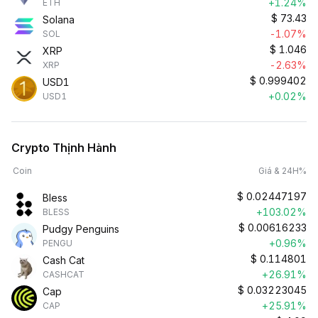
+1.24%
ETH
$
73.43
Solana
-1.07%
SOL
$
1.046
XRP
-2.63%
XRP
$
0.999402
USD1
+0.02%
USD1
Crypto Thịnh Hành
Coin
Giá & 24H%
$
0.02447197
Bless
+103.02%
BLESS
$
0.00616233
Pudgy Penguins
+0.96%
PENGU
$
0.114801
Cash Cat
+26.91%
CASHCAT
$
0.03223045
Cap
+25.91%
CAP