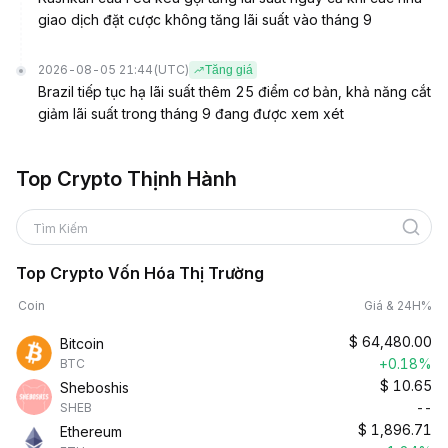
giao dịch đặt cược không tăng lãi suất vào tháng 9
2026-08-05 21:44
(UTC)
Tăng giá
Brazil tiếp tục hạ lãi suất thêm 25 điểm cơ bản, khả năng cắt
giảm lãi suất trong tháng 9 đang được xem xét
Top Crypto Thịnh Hành
Tìm Kiếm
Top Crypto Vốn Hóa Thị Trường
Coin
Giá & 24H%
$
64,480.00
Bitcoin
+0.18%
BTC
$
10.65
Sheboshis
--
SHEB
$
1,896.71
Ethereum