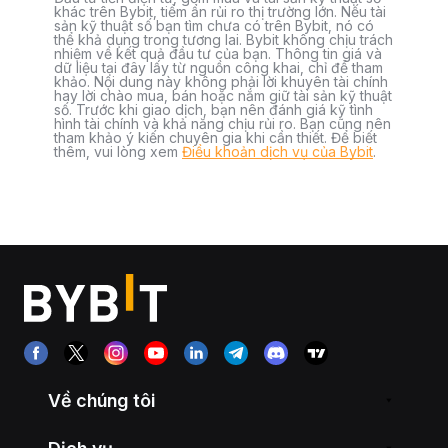
khác trên Bybit, tiềm ẩn rủi ro thị trường lớn. Nếu tài
sản kỹ thuật số bạn tìm chưa có trên Bybit, nó có
thể khả dụng trong tương lai. Bybit không chịu trách
nhiệm về kết quả đầu tư của bạn. Thông tin giá và
dữ liệu tại đây lấy từ nguồn công khai, chỉ để tham
khảo. Nội dung này không phải lời khuyên tài chính
hay lời chào mua, bán hoặc nắm giữ tài sản kỹ thuật
số. Trước khi giao dịch, bạn nên đánh giá kỹ tình
hình tài chính và khả năng chịu rủi ro. Bạn cũng nên
tham khảo ý kiến chuyên gia khi cần thiết. Để biết
thêm, vui lòng xem
Điều khoản dịch vụ của Bybit
.
Về chúng tôi