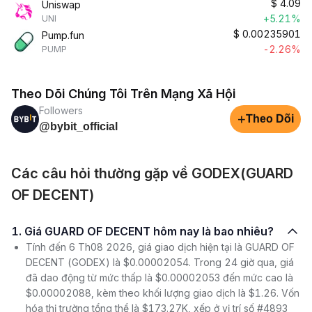
$
4.09
Uniswap
+5.21%
UNI
$
0.00235901
Pump.fun
-2.26%
PUMP
Theo Dõi Chúng Tôi Trên Mạng Xã Hội
Followers
+
Theo Dõi
@bybit_official
Các câu hỏi thường gặp về GODEX(GUARD
OF DECENT)
1. Giá GUARD OF DECENT hôm nay là bao nhiêu?
Tính đến 6 Th08 2026, giá giao dịch hiện tại là GUARD OF
DECENT (GODEX) là $0.00002054. Trong 24 giờ qua, giá
đã dao động từ mức thấp là $0.00002053 đến mức cao là
$0.00002088, kèm theo khối lượng giao dịch là $1.26. Vốn
hóa thị trường tổng thể là $173.27K, xếp ở vị trí số #4893