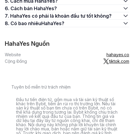
5. Cách mua HahaYes?
6. Cách bán HahaYes?
7. HahaYes có phải là khoản đầu tư tốt không?
8. Có bao nhiêuHahaYes?
HahaYes Nguồn
Website
hahayes.co
Cộng Đồng
tiktok.com
Tuyên bố miễn trừ trách nhiệm
Đầu tư tiền điện tử, gồm mua và tài sản kỹ thuật số
khác trên Bybit, tiềm ẩn rủi ro thị trường lớn. Nếu tài
sản kỹ thuật số bạn tìm chưa có trên Bybit, nó có
thể khả dụng trong tương lai. Bybit không chịu trách
nhiệm về kết quả đầu tư của bạn. Thông tin giá và
dữ liệu tại đây lấy từ nguồn công khai, chỉ để tham
khảo. Nội dung này không phải lời khuyên tài chính
hay lời chào mua, bán hoặc nắm giữ tài sản kỹ thuật
số. Trước khi giao dịch, bạn nên đánh giá kỹ tình