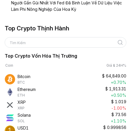
Người Gần Gũi Nhất Với Fed Đã Bình Luận Về Dữ Liệu Việc
Làm Phi Nông Nghiệp Của Hoa Kỳ
Top Crypto Thịnh Hành
Tìm Kiếm
Top Crypto Vốn Hóa Thị Trường
Coin
Giá & 24H%
$
64,849.00
Bitcoin
+0.70%
BTC
$
1,913.31
Ethereum
+0.50%
ETH
$
1.019
XRP
-1.00%
XRP
$
73.56
Solana
+1.10%
SOL
$
0.999856
USD1