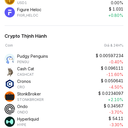
0.00%
USD1
$
1.031
Figure Heloc
+0.80%
FIGR_HELOC
Crypto Thịnh Hành
Coin
Giá & 24H%
$
0.00597234
Pudgy Penguins
-0.40%
PENGU
$
0.096111
Cash Cat
-11.60%
CASHCAT
$
0.050641
Cronos
-4.50%
CRO
$
0.0234097
StonkBroker
+2.10%
STONKBROKER
$
0.34567
Ondo
-3.70%
ONDO
$
54.11
Hyperliquid
-3.30%
HYPE