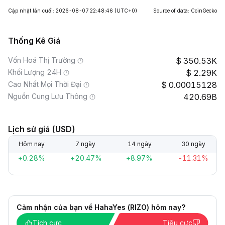
Cập nhật lần cuối: 2026-08-07 22:48:46
(UTC+0)
Source of data: CoinGecko
Thống Kê Giá
Vốn Hoá Thị Trường
350.53K
Khối Lượng 24H
2.29K
Cao Nhất Mọi Thời Đại
0.00015128
Nguồn Cung Lưu Thông
420.69B
Lịch sử giá (USD)
Hôm nay
7 ngày
14 ngày
30 ngày
+0.28%
+20.47%
+8.97%
-11.31%
Cảm nhận của bạn về HahaYes (RIZO) hôm nay?
Tích cực
Tiêu cực