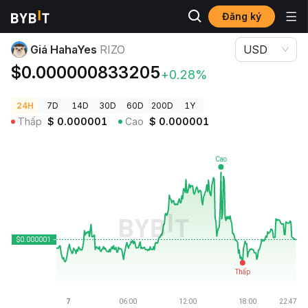
Đăng ký
Giá Tiền Điện Tử
Giá HahaYes RIZO
Giá HahaYes
RIZO
USD
$0.000000833205
+0.28%
24H
7D
14D
30D
60D
200D
1Y
Thấp
$
0.000001
Cao
$
0.000001