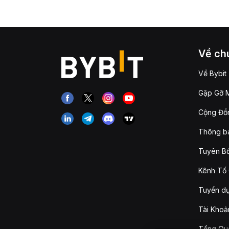
Về chú
Về Bybit
Gặp Gỡ M
Cộng Đồn
Thông b
Tuyên Bố
Kênh Tố 
Tuyển d
Tài Khoả
Tổng Qua