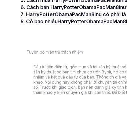
5. Cách mua HarryPotterObamaPacMan8In
6. Cách bán HarryPotterObamaPacMan8Inu
7. HarryPotterObamaPacMan8Inu có phải là
8. Có bao nhiêuHarryPotterObamaPacMan8
Tuyên bố miễn trừ trách nhiệm
Đầu tư tiền điện tử, gồm mua và tài sản kỹ thuật số k
sản kỹ thuật số bạn tìm chưa có trên Bybit, nó có 
nhiệm về kết quả đầu tư của bạn. Thông tin giá và 
khảo. Nội dung này không phải lời khuyên tài chín
số. Trước khi giao dịch, bạn nên đánh giá kỹ tình h
tham khảo ý kiến chuyên gia khi cần thiết. Để biết