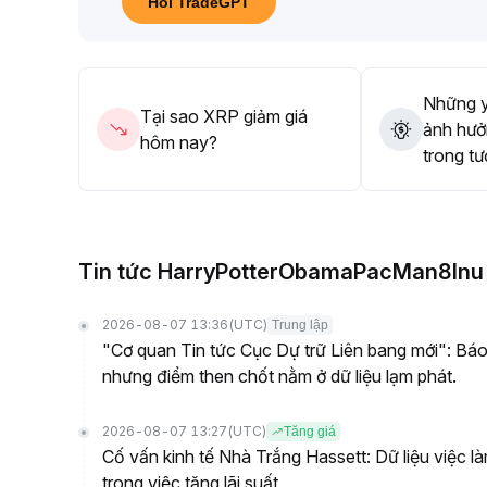
Hỏi TradeGPT
Duy trì trạng thái quan sát thận trọng, tranh thủ ca
cấu trúc
.
Những y
Tại sao XRP giảm giá
ảnh hưở
hôm nay?
trong tư
Tin tức HarryPotterObamaPacMan8Inu
2026-08-07 13:36
(UTC)
Trung lập
"Cơ quan Tin tức Cục Dự trữ Liên bang mới": Báo 
nhưng điểm then chốt nằm ở dữ liệu lạm phát.
2026-08-07 13:27
(UTC)
Tăng giá
Cố vấn kinh tế Nhà Trắng Hassett: Dữ liệu việc l
trong việc tăng lãi suất