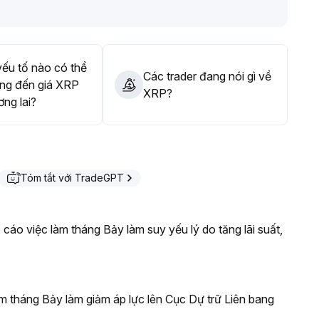
nh mua khi giá thấp, về dài hạn XRP vẫn có giá trị phân bổ
ếu tố nào có thể
Các trader đang nói gì về
ng đến giá XRP
XRP?
ơng lai?
Tóm tắt với TradeGPT
cáo việc làm tháng Bảy làm suy yếu lý do tăng lãi suất,
àm tháng Bảy làm giảm áp lực lên Cục Dự trữ Liên bang