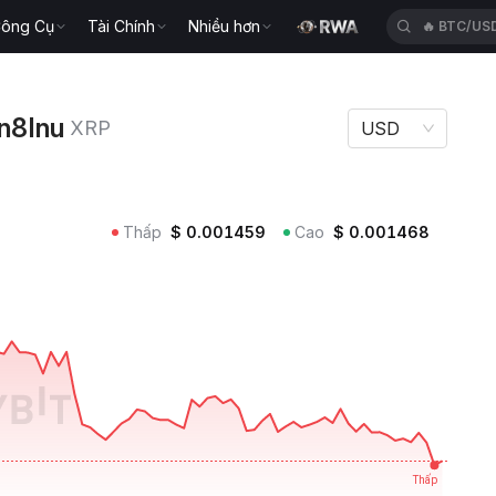
ông Cụ
Tài Chính
Nhiều hơn
🔥
BTC/US
u XRP
n8Inu
XRP
USD
Thấp
$
0.001459
Cao
$
0.001468