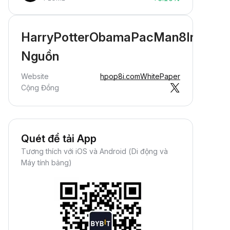
HarryPotterObamaPacMan8Inu
Nguồn
Website
hpop8i.com
WhitePaper
Cộng Đồng
Quét để tải App
Tương thích với iOS và Android (Di động và
Máy tính bảng)