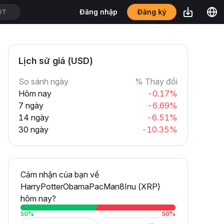
Đăng ký
Đăng nhập
DT
Lịch sử giá (USD)
So sánh ngày
% Thay đổi
Hôm nay
-0.17%
7 ngày
-6.69%
14 ngày
-6.51%
30 ngày
-10.35%
Cảm nhận của bạn về
HarryPotterObamaPacMan8Inu (XRP)
hôm nay?
50
%
50
%