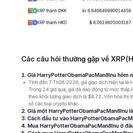
XRP thành DKK
kr 6.646849990014458
XRP thành HKD
$ 8.0619805003167
Các câu hỏi thường gặp về XRP
1. Giá HarryPotterObamaPacMan8Inu hôm n
Tính đến 7 Th08 2026, giá giao dịch hiện tại 
Trong 24 giờ qua, giá đã dao động từ mức thấ
theo khối lượng giao dịch là $8.72. Vốn hóa thị 
số các loại crypto khác.
2. Giá một HarryPotterObamaPacMan8Inu l
3. Cách đầu tư vào HarryPotterObamaPacM
4. Mua HarryPotterObamaPacMan8Inu ở đâ