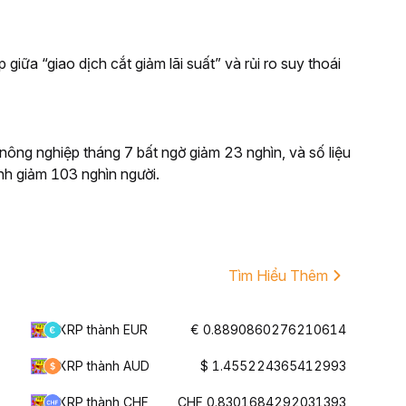
 giữa “giao dịch cắt giảm lãi suất” và rủi ro suy thoái
 nông nghiệp tháng 7 bất ngờ giảm 23 nghìn, và số liệu
nh giảm 103 nghìn người.
Tìm Hiểu Thêm
XRP thành EUR
€ 0.8890860276210614
XRP thành AUD
$ 1.455224365412993
XRP thành CHF
CHF 0.8301684292031393