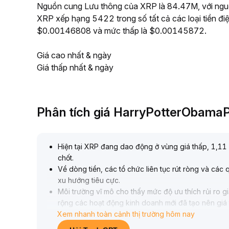
Nguồn cung Lưu thông của XRP là 84.47M, với nguồ
XRP xếp hạng 5422 trong số tất cả các loại tiền đi
$0.00146808 và mức thấp là $0.00145872.
Giá cao nhất & ngày
Giá thấp nhất & ngày
Phân tích giá HarryPotterObam
Hiện tại XRP đang dao động ở vùng giá thấp, 1,11
chốt
.
Về dòng tiền, các tổ chức liên tục rút ròng và các 
xu hướng tiêu cực
.
Môi trường vĩ mô cho thấy mức độ ưu thích rủi ro 
rộng các hoạt động kinh doanh mới đã tạo nên giá tr
Xem nhanh toàn cảnh thị trường hôm nay
Về chiến lược, nếu mất mốc 1,00 thì cần chú ý đến 
thì đó sẽ là tín hiệu đảo chiều xu hướng
.