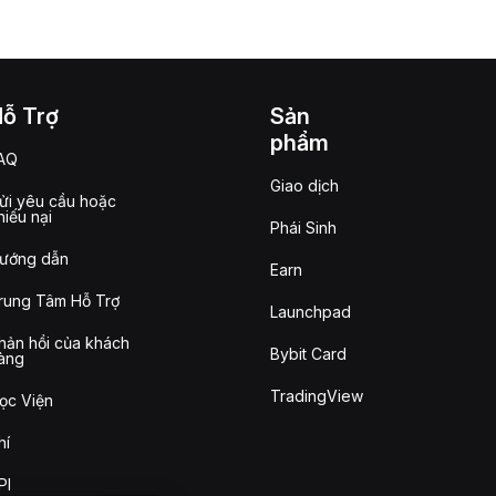
Hỗ Trợ
Sản
phẩm
AQ
Giao dịch
ửi yêu cầu hoặc
hiếu nại
Phái Sinh
ướng dẫn
Earn
rung Tâm Hỗ Trợ
Launchpad
hản hồi của khách
Bybit Card
àng
TradingView
ọc Viện
hí
PI