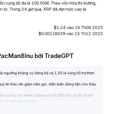
n cung tối đa là 100.00M. Theo vốn hóa thị trường,
ện tử. Trong 24 giờ qua, XRP đã đạt mức cao là
$1.24 vào 19 Th08 2023
$0.00118029 vào 13 Th12 2023
aPacMan8Inu bởi TradeGPT
 là ngưỡng kháng cự đáng kể và 1,05 là vùng hỗ trợ then
quỹ tín thác lớn giảm nắm giữ, diễn biến dòng tiền cho thấy
giảm xuống, tuy nhiên stablecoin RLUSD trên chuỗi và mở
ị hỗ trợ trung dài hạn
.
rủi ro vùng 0,96/0,88 phía dưới, còn nếu lấy lại được 1,11