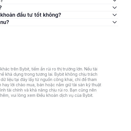
u?
?
 khoản đầu tư tốt không?
Inu?
hác trên Bybit, tiềm ẩn rủi ro thị trường lớn. Nếu tài
thể khả dụng trong tương lai. Bybit không chịu trách
dữ liệu tại đây lấy từ nguồn công khai, chỉ để tham
h hay lời chào mua, bán hoặc nắm giữ tài sản kỹ thuật
ình tài chính và khả năng chịu rủi ro. Bạn cũng nên
 thêm, vui lòng xem Điều khoản dịch vụ của Bybit.