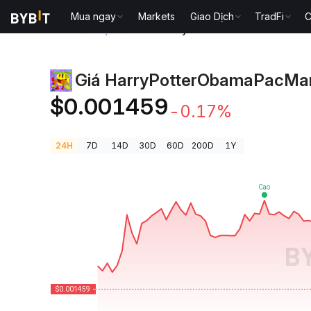
Mua ngay
Markets
Giao Dịch
TradFi
C
Giá Tiền Điện Tử
Giá HarryPotterObamaPacMan8In
Giá HarryPotterObamaPacMa
$0.001459
-0.17%
24H
7D
14D
30D
60D
200D
1Y