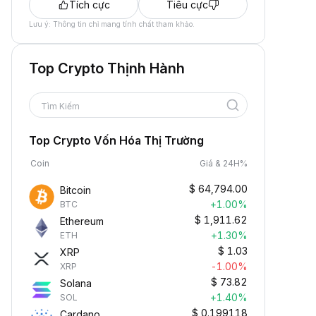
Tích cực
Tiêu cực
Lưu ý: Thông tin chỉ mang tính chất tham khảo.
Top Crypto Thịnh Hành
Tìm Kiếm
Top Crypto Vốn Hóa Thị Trường
Coin
Giá & 24H%
$
64,794.00
Bitcoin
+1.00%
BTC
$
1,911.62
Ethereum
+1.30%
ETH
$
1.03
XRP
-1.00%
XRP
$
73.82
Solana
+1.40%
SOL
$
0.199118
Cardano