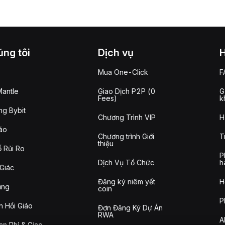
ng tôi
Dịch vụ
Mua One-Click
F
antle
Giao Dịch P2P (0
G
Fees)
k
g Bybit
Chương Trình VIP
H
áo
Chương trình Giới
T
thiệu
 Rủi Ro
P
Dịch Vụ Tổ Chức
h
Giác
Đăng ký niêm yết
H
ụng
coin
P
n Hồi Giáo
Đơn Đăng Ký Dự Án
RWA
A
n Phí & Giao