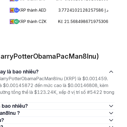
XRP thành AED
د.إ 3.7724102128257586
XRP thành CZK
Kč 21.568498671975306
(HarryPotterObamaPacMan8Inu)
ay là bao nhiêu?
là HarryPotterObamaPacMan8Inu (XRP) là $0.001459.
p là $0.00145872 đến mức cao là $0.00146808, kèm
trường tổng thể là $123.24K, xếp ở vị trí số #5422 trong
à bao nhiêu?
an8Inu ?
u?