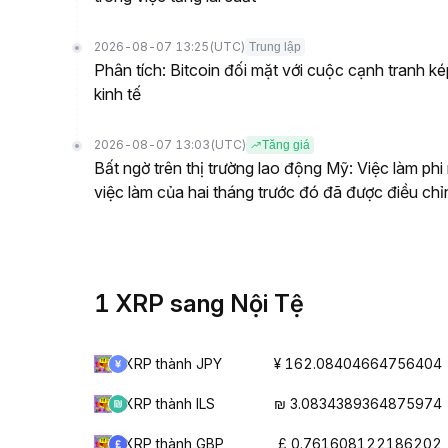
2026-08-07 13:25
(UTC)
Trung lập
Phân tích: Bitcoin đối mặt với cuộc cạnh tranh kép
kinh tế
2026-08-07 13:03
(UTC)
Tăng giá
Bất ngờ trên thị trường lao động Mỹ: Việc làm phi
việc làm của hai tháng trước đó đã được điều chỉ
1 XRP sang Nội Tệ
XRP thành JPY
¥ 162.08404664756404
XRP thành ILS
₪ 3.0834389364875974
XRP thành GBP
£ 0.761608122186202