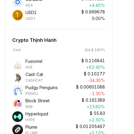
+4.40%
ADA
$
0.999678
USD1
0.00%
USD1
Crypto Thịnh Hành
Coin
Giá & 24H%
$
0.116841
Fusionist
+62.40%
ACE
$
0.10277
Cash Cat
-34.30%
CASHCAT
$
0.00601088
Pudgy Penguins
-1.30%
PENGU
$
0.161389
Block Street
+13.60%
BSB
$
55.83
Hyperliquid
+2.50%
HYPE
$
0.01205467
Plume
+5.10%
PLUME