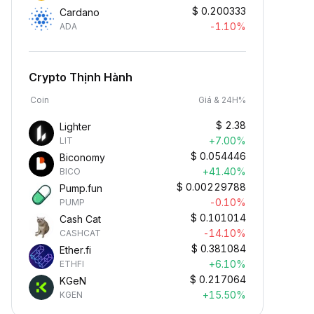
$
0.200333
Cardano
-1.10%
ADA
Crypto Thịnh Hành
Coin
Giá & 24H%
$
2.38
Lighter
+7.00%
LIT
$
0.054446
Biconomy
+41.40%
BICO
$
0.00229788
Pump.fun
-0.10%
PUMP
$
0.101014
Cash Cat
-14.10%
CASHCAT
$
0.381084
Ether.fi
+6.10%
ETHFI
$
0.217064
KGeN
+15.50%
KGEN