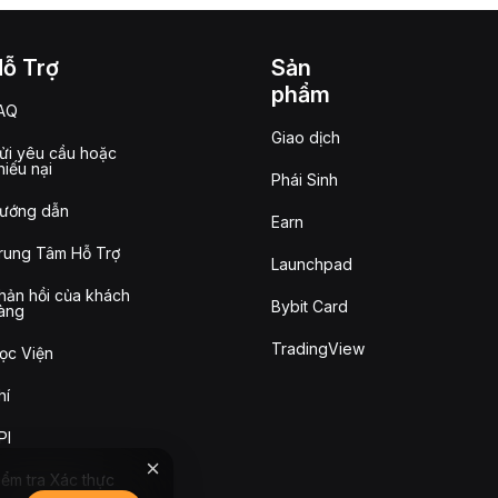
Hỗ Trợ
Sản
phẩm
AQ
Giao dịch
ửi yêu cầu hoặc
hiếu nại
Phái Sinh
ướng dẫn
Earn
rung Tâm Hỗ Trợ
Launchpad
hản hồi của khách
Bybit Card
àng
TradingView
ọc Viện
hí
PI
iểm tra Xác thực