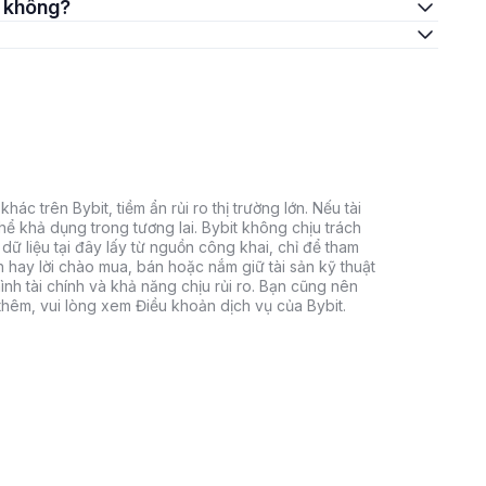
t không?
hác trên Bybit, tiềm ẩn rủi ro thị trường lớn. Nếu tài
thể khả dụng trong tương lai. Bybit không chịu trách
dữ liệu tại đây lấy từ nguồn công khai, chỉ để tham
h hay lời chào mua, bán hoặc nắm giữ tài sản kỹ thuật
ình tài chính và khả năng chịu rủi ro. Bạn cũng nên
 thêm, vui lòng xem Điều khoản dịch vụ của Bybit.