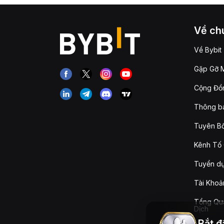
Về chú
Về Bybit
Gặp Gỡ M
Cộng Đồn
Thông b
Tuyên Bố
Kênh Tố 
Tuyển d
Tài Khoả
Tổng Qua
Dịch
Bắt đ