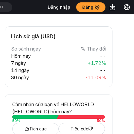
Đăng ký
Đăng nhập
DT
Lịch sử giá (USD)
So sánh ngày
% Thay đổi
Hôm nay
--
7 ngày
+1.72%
14 ngày
--
30 ngày
-11.09%
Cảm nhận của bạn về HELLOWORLD
(HELLOWORLD) hôm nay?
50
%
50
%
Tích cực
Tiêu cực