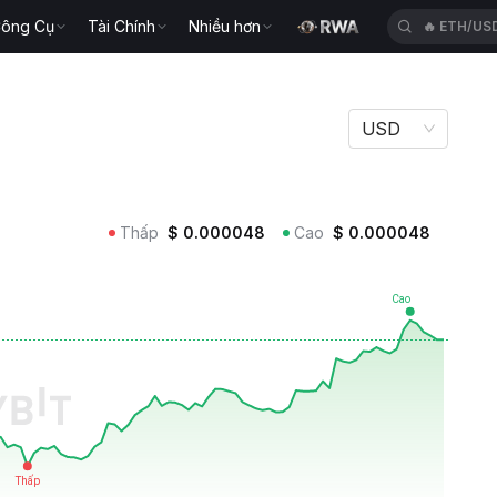
ông Cụ
Tài Chính
Nhiều hơn
🔥
ETH/US
USD
Thấp
$
0.000048
Cao
$
0.000048