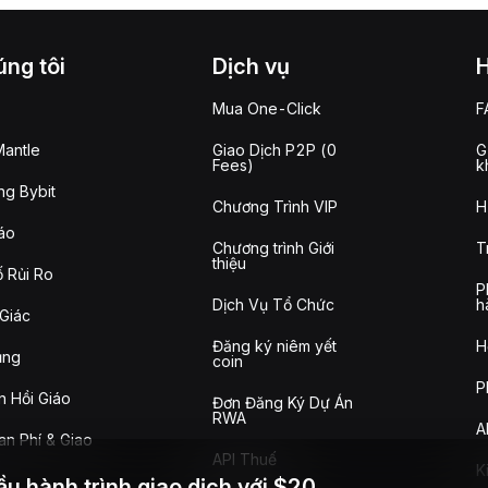
ng tôi
Dịch vụ
Mua One-Click
F
antle
Giao Dịch P2P (0
G
Fees)
k
g Bybit
Chương Trình VIP
H
áo
Chương trình Giới
T
thiệu
 Rủi Ro
P
Dịch Vụ Tổ Chức
h
Giác
Đăng ký niêm yết
H
ụng
coin
P
n Hồi Giáo
Đơn Đăng Ký Dự Án
RWA
A
n Phí & Giao
API Thuế
K
ầu hành trình giao dịch với $20