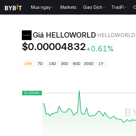
Mua ngay
Markets
Giao Dịch
TradFi
C
Giá Tiền Điện Tử
Giá HELLOWORLD HELLOWORLD
Giá HELLOWORLD
HELLOWORLD
$0.00004832
+0.61%
24H
7D
14D
30D
60D
200D
1Y