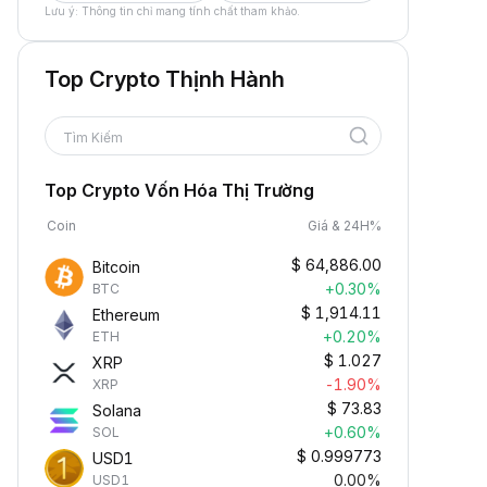
Lưu ý: Thông tin chỉ mang tính chất tham khảo.
Top Crypto Thịnh Hành
Tìm Kiếm
Top Crypto Vốn Hóa Thị Trường
Coin
Giá & 24H%
$
64,886.00
Bitcoin
+0.30%
BTC
$
1,914.11
Ethereum
+0.20%
ETH
$
1.027
XRP
-1.90%
XRP
$
73.83
Solana
+0.60%
SOL
$
0.999773
USD1
0.00%
USD1