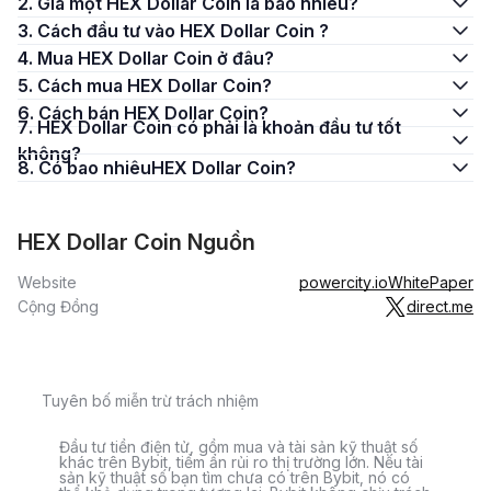
2. Giá một HEX Dollar Coin là bao nhiêu?
3. Cách đầu tư vào HEX Dollar Coin ?
4. Mua HEX Dollar Coin ở đâu?
5. Cách mua HEX Dollar Coin?
6. Cách bán HEX Dollar Coin?
7. HEX Dollar Coin có phải là khoản đầu tư tốt
không?
8. Có bao nhiêuHEX Dollar Coin?
HEX Dollar Coin Nguồn
Website
powercity.io
WhitePaper
Cộng Đồng
direct.me
Tuyên bố miễn trừ trách nhiệm
Đầu tư tiền điện tử, gồm mua và tài sản kỹ thuật số
khác trên Bybit, tiềm ẩn rủi ro thị trường lớn. Nếu tài
sản kỹ thuật số bạn tìm chưa có trên Bybit, nó có