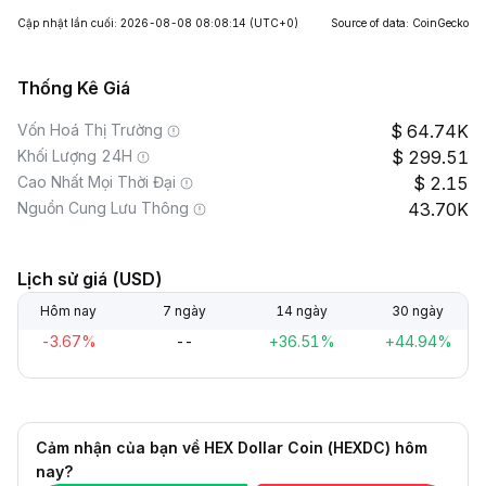
Cập nhật lần cuối: 2026-08-08 08:08:14
(UTC+0)
Source of data: CoinGecko
Thống Kê Giá
Vốn Hoá Thị Trường
64.74K
Khối Lượng 24H
299.51
Cao Nhất Mọi Thời Đại
2.15
Nguồn Cung Lưu Thông
43.70K
Lịch sử giá (USD)
Hôm nay
7 ngày
14 ngày
30 ngày
-3.67%
--
+36.51%
+44.94%
Cảm nhận của bạn về HEX Dollar Coin (HEXDC) hôm
nay?