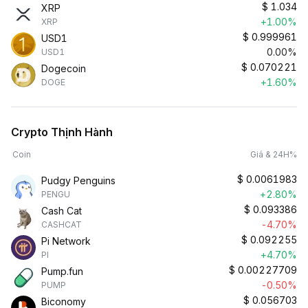
$
1.034
XRP
+1.00%
XRP
$
0.999961
USD1
0.00%
USD1
$
0.070221
Dogecoin
+1.60%
DOGE
Crypto Thịnh Hành
Coin
Giá & 24H%
$
0.0061983
Pudgy Penguins
+2.80%
PENGU
$
0.093386
Cash Cat
-4.70%
CASHCAT
$
0.092255
Pi Network
+4.70%
PI
$
0.00227709
Pump.fun
-0.50%
PUMP
$
0.056703
Biconomy