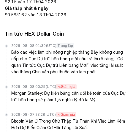
$2.15 vào 17 Th04 2026
Giá thấp nhất & ngày
$0.583162 vào 13 Th04 2026
Tin tức HEX Dollar Coin
2026-08-08 01:39
(UTC)
Trung lập
Báo cáo việc làm phi nông nghiệp tháng Bảy không cung
cấp cho Cục Dự trữ Liên bang một câu trả lời rõ ràng; “Cơ
quan Tin tức Cục Dự trữ Liên bang Mới”: việc tăng lãi suất
vào tháng Chín vẫn phụ thuộc vào lạm phát
2026-08-08 00:25
(UTC)
Giảm giá
Morgan Stanley: Dự kiến bảng cân đối kế toán của Cục Dự
trữ Liên bang sẽ giảm 1,5 nghìn tỷ đô la Mỹ
2026-08-07 23:28
(UTC)
Giảm giá
Bitcoin Vẫn Ở Trong Chữ Thập Tử Thần Khi Việc Làm Kém
Hơn Dự Kiến Giảm Cơ Hội Tăng Lãi Suất