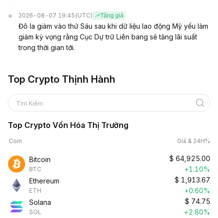
2026-08-07 19:45
(UTC)
Tăng giá
Đô la giảm vào thứ Sáu sau khi dữ liệu lao động Mỹ yếu làm
giảm kỳ vọng rằng Cục Dự trữ Liên bang sẽ tăng lãi suất
trong thời gian tới.
Top Crypto Thịnh Hành
Tìm Kiếm
Top Crypto Vốn Hóa Thị Trường
Coin
Giá & 24H%
$
64,925.00
Bitcoin
+1.10%
BTC
$
1,913.67
Ethereum
+0.60%
ETH
$
74.75
Solana
+2.80%
SOL