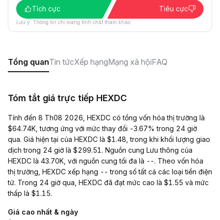
Tích cực
Tiêu cực
Lưu ý: Thông tin chỉ mang tính chất tham khảo.
Tổng quan
Tin tức
Xếp hạng
Mạng xã hội
FAQ
Tóm tắt giá trực tiếp HEXDC
Tính đến 8 Th08 2026, HEXDC có tổng vốn hóa thị trường là
$64.74K, tương ứng với mức thay đổi -3.67% trong 24 giờ
qua. Giá hiện tại của HEXDC là $1.48, trong khi khối lượng giao
dịch trong 24 giờ là $299.51. Nguồn cung Lưu thông của
HEXDC là 43.70K, với nguồn cung tối đa là --. Theo vốn hóa
thị trường, HEXDC xếp hạng -- trong số tất cả các loại tiền điện
tử. Trong 24 giờ qua, HEXDC đã đạt mức cao là $1.55 và mức
thấp là $1.15.
Giá cao nhất & ngày