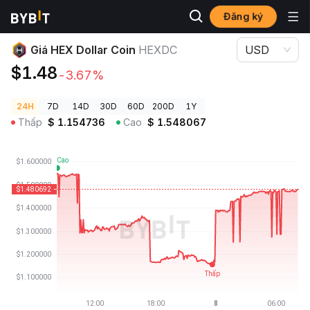
Đăng ký
Giá Tiền Điện Tử
Giá HEX Dollar Coin HEXDC
Giá HEX Dollar Coin
HEXDC
USD
$1.48
-3.67%
24H
7D
14D
30D
60D
200D
1Y
Thấp
$
1.154736
Cao
$
1.548067