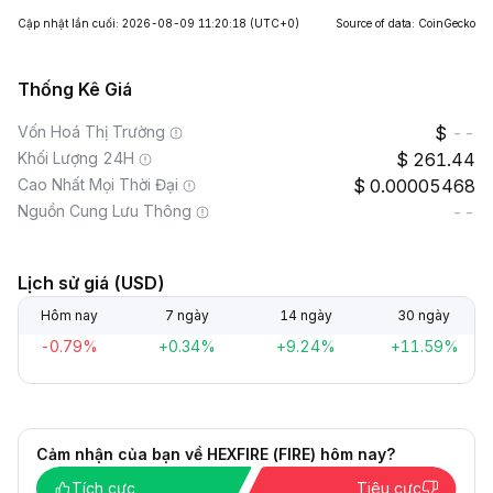
Cập nhật lần cuối: 2026-08-09 11:20:18
(UTC+0)
Source of data: CoinGecko
Thống Kê Giá
Vốn Hoá Thị Trường
--
Khối Lượng 24H
261.44
Cao Nhất Mọi Thời Đại
0.00005468
Nguồn Cung Lưu Thông
--
Lịch sử giá (USD)
Hôm nay
7 ngày
14 ngày
30 ngày
-0.79%
+0.34%
+9.24%
+11.59%
Cảm nhận của bạn về HEXFIRE (FIRE) hôm nay?
Tích cực
Tiêu cực