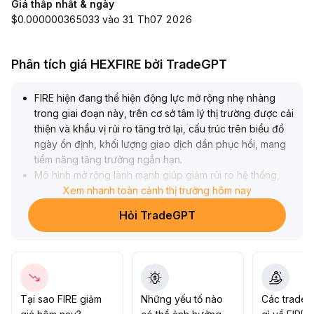
Giá thấp nhất & ngày
$0.000000365033 vào 31 Th07 2026
Phân tích giá HEXFIRE bởi TradeGPT
FIRE hiện đang thể hiện động lực mở rộng nhẹ nhàng
trong giai đoạn này, trên cơ sở tâm lý thị trường được cải
thiện và khẩu vị rủi ro tăng trở lại, cấu trúc trên biểu đồ
ngày ổn định, khối lượng giao dịch dần phục hồi, mang
tiềm năng tăng trưởng ngắn hạn
.
Mô hình mở rộng lành mạnh giúp giảm rủi ro hệ thống,
các đồng coin vốn hóa vừa và nhỏ có thể hưởng lợi từ
Xem nhanh toàn cảnh thị trường hôm nay
dòng tiền luân chuyển, FIRE duy trì đà tăng lên vùng hỗ
Hỏi TradeGPT
trợ 0,28-0,32 USD một cách ổn định
.
Tuy nhiên, cần đề phòng khả năng phân kỳ giữa giá và
các chỉ số on-chain cùng sự sụt giảm khối lượng giao
dịch, đảo chiều tâm lý ngắn hạn có thể đi kèm với đợt
giảm mạnh nhanh chóng
.
Khuyến nghị nhà đầu tư chia nhỏ vị thế mua, thiết lập cắt
Tại sao FIRE giảm
Những yếu tố nào
Các trader
lỗ nghiêm ngặt và áp dụng chiến lược động lượng để