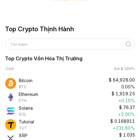
Top Crypto Thịnh Hành
Tìm Kiếm
Top Crypto Vốn Hóa Thị Trường
Coin
Giá & 24H%
$
64,928.00
Bitcoin
0.00%
BTC
$
1,919.25
Ethereum
+0.10%
ETH
$
76.37
Solana
+2.00%
SOL
$
0.168911
Tutorial
+231.60%
TUT
$
1.035
XRP