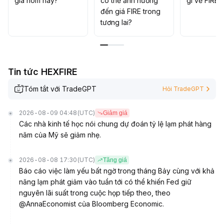
giá hôm nay?
có thể ảnh hưởng
gì về FIRE?
kiểm soát biến động, nắm bắt cơ hội mang tính cấu trúc
đến giá FIRE trong
và kiểm soát rủi ro sụt giảm
.
tương lai?
Tin tức HEXFIRE
Tóm tắt với TradeGPT
Hỏi TradeGPT
2026-08-09 04:48
(UTC)
Giảm giá
Các nhà kinh tế học nói chung dự đoán tỷ lệ lạm phát hàng
năm của Mỹ sẽ giảm nhẹ.
2026-08-08 17:30
(UTC)
Tăng giá
Báo cáo việc làm yếu bất ngờ trong tháng Bảy cùng với khả
năng lạm phát giảm vào tuần tới có thể khiến Fed giữ
nguyên lãi suất trong cuộc họp tiếp theo, theo
@AnnaEconomist của Bloomberg Economic.