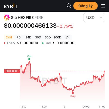
Đăng ký
Giá Tiền Điện Tử
Giá HEXFIRE FIRE
Giá HEXFIRE
FIRE
USD
$0.000000466133
-0.79%
24H
7D
14D
30D
60D
200D
1Y
Thấp
$
0.000000
Cao
$
0.000000