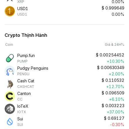
0.00%
XRP
$
0.999649
USD1
0.00%
USD1
Crypto Thịnh Hành
Coin
Giá & 24H%
$
0.00254452
Pump.fun
+10.30%
PUMP
$
0.00630349
Pudgy Penguins
+2.00%
PENGU
$
0.110532
Cash Cat
+12.70%
CASHCAT
$
0.096509
Canton
+6.10%
CC
$
0.003223
IoTeX
+37.00%
IOTX
$
0.69127
Sui
-0.30%
SUI