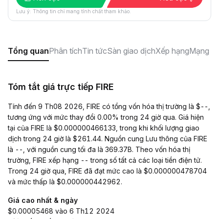
Lưu ý: Thông tin chỉ mang tính chất tham khảo.
Tổng quan
Phân tích
Tin tức
Sàn giao dịch
Xếp hạng
Mạng xã
Tóm tắt giá trực tiếp FIRE
Tính đến 9 Th08 2026, FIRE có tổng vốn hóa thị trường là $--,
tương ứng với mức thay đổi 0.00% trong 24 giờ qua. Giá hiện
tại của FIRE là $0.000000466133, trong khi khối lượng giao
dịch trong 24 giờ là $261.44. Nguồn cung Lưu thông của FIRE
là --, với nguồn cung tối đa là 369.37B. Theo vốn hóa thị
trường, FIRE xếp hạng -- trong số tất cả các loại tiền điện tử.
Trong 24 giờ qua, FIRE đã đạt mức cao là $0.000000478704
và mức thấp là $0.000000442962.
Giá cao nhất & ngày
$0.00005468 vào 6 Th12 2024