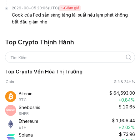
2026-08-05 20:06
(UTC)
Giảm giá
Cook của Fed sẵn sàng tăng lãi suất nếu lạm phát không
bắt đầu giảm nhẹ
Top Crypto Thịnh Hành
Tìm Kiếm
Top Crypto Vốn Hóa Thị Trường
Coin
Giá & 24H%
$
64,593.00
Bitcoin
+0.84%
BTC
$
10.65
Sheboshis
--
SHEB
$
1,906.44
Ethereum
+2.03%
ETH
$
73.96
Solana