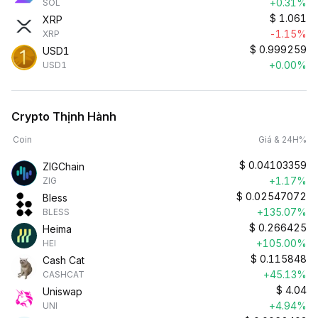
+0.31%
SOL
$
1.061
XRP
-1.15%
XRP
$
0.999259
USD1
+0.00%
USD1
Crypto Thịnh Hành
Coin
Giá & 24H%
$
0.04103359
ZIGChain
+1.17%
ZIG
$
0.02547072
Bless
+135.07%
BLESS
$
0.266425
Heima
+105.00%
HEI
$
0.115848
Cash Cat
+45.13%
CASHCAT
$
4.04
Uniswap
+4.94%
UNI