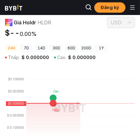
Đăng ký
Giá Tiền Điện Tử
Giá Holdr HLDR
Giá Holdr
HLDR
USD
$--
0.00%
24H
7D
14D
30D
60D
200D
1Y
Thấp
$
0.000000
Cao
$
0.000000