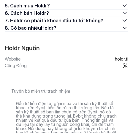
5. Cách mua Holdr?
6. Cách bán Holdr?
7. Holdr có phải là khoản đầu tư tốt không?
8. Có bao nhiêuHoldr?
Holdr Nguồn
Website
holdr.fi
Cộng Đồng
Tuyên bố miễn trừ trách nhiệm
Đầu tư tiền điện tử, gồm mua và tài sản kỹ thuật số
khác trên Bybit, tiềm ẩn rủi ro thị trường lớn. Nếu tài
sản kỹ thuật số bạn tìm chưa có trên Bybit, nó có
thể khả dụng trong tương lai. Bybit không chịu trách
nhiệm về kết quả đầu tư của bạn. Thông tin giá và
dữ liệu tại đây lấy từ nguồn công khai, chỉ để tham
khảo. Nội dung này không phải lời khuyên tài chính
hay lời chào mua, bán hoặc nắm giữ tài sản kỹ thuật