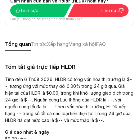
Cảm nhận của bạn về Holdr (HLDR) hôm nay?
Tích cực
Tiêu cực
Lưu ý: Thông tin chỉ mang tính chất tham khảo.
Tổng quan
Tin tức
Xếp hạng
Mạng xã hội
FAQ
Tóm tắt giá trực tiếp HLDR
Tính đến 6 Th08 2026, HLDR có tổng vốn hóa thị trường là $-
-, tương ứng với mức thay đổi 0.00% trong 24 giờ qua. Giá
hiện tại của HLDR là $0.00, trong khi khối lượng giao dịch trong
24 giờ là $--. Nguồn cung Lưu thông của HLDR là --, với
nguồn cung tối đa là --. Theo vốn hóa thị trường, HLDR xếp
hạng -- trong số tất cả các loại tiền điện tử. Trong 24 giờ qua,
HLDR đã đạt mức cao là $-- và mức thấp là $--.
Giá cao nhất & ngày
$0.00 vào