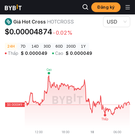
Đăng ký
Giá Tiền Điện Tử
Giá Hot Cross HOTCROSS
Giá Hot Cross
HOTCROSS
USD
$0.00004874
-0.02%
24H
7D
14D
30D
60D
200D
1Y
Thấp
$
0.000049
Cao
$
0.000049