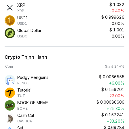
$
1.032
XRP
-0.40%
XRP
$
0.999626
USD1
0.00%
USD1
$
1.001
Global Dollar
0.00%
USDG
Crypto Thịnh Hành
Coin
Giá & 24H%
$
0.0066555
Pudgy Penguins
+6.00%
PENGU
$
0.156201
Tutorial
-23.00%
TUT
$
0.00080606
BOOK OF MEME
+25.30%
BOME
$
0.157241
Cash Cat
+33.20%
CASHCAT
$
0.69284
Sui