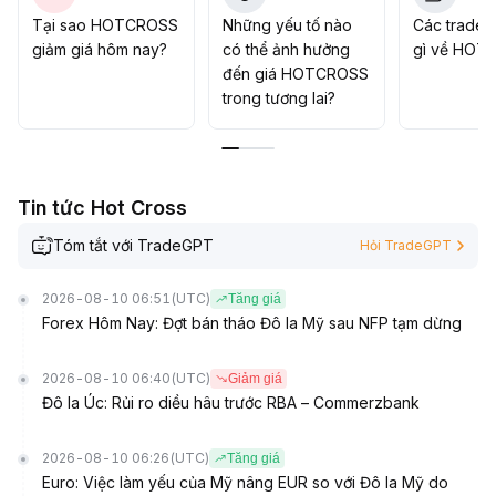
lớn
.
Tại sao HOTCROSS
Những yếu tố nào
Các trader
giảm giá hôm nay?
có thể ảnh hưởng
gì về HOT
đến giá HOTCROSS
trong tương lai?
Tin tức Hot Cross
Tóm tắt với TradeGPT
Hỏi TradeGPT
2026-08-10 06:51
(UTC)
Tăng giá
Forex Hôm Nay: Đợt bán tháo Đô la Mỹ sau NFP tạm dừng
2026-08-10 06:40
(UTC)
Giảm giá
Đô la Úc: Rủi ro diều hâu trước RBA – Commerzbank
2026-08-10 06:26
(UTC)
Tăng giá
Euro: Việc làm yếu của Mỹ nâng EUR so với Đô la Mỹ do