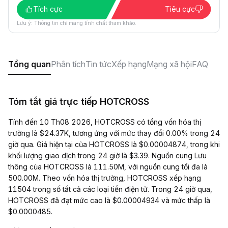
Tích cực
Tiêu cực
Lưu ý: Thông tin chỉ mang tính chất tham khảo.
Tổng quan
Phân tích
Tin tức
Xếp hạng
Mạng xã hội
FAQ
Tóm tắt giá trực tiếp HOTCROSS
Tính đến 10 Th08 2026, HOTCROSS có tổng vốn hóa thị
trường là $24.37K, tương ứng với mức thay đổi 0.00% trong 24
giờ qua. Giá hiện tại của HOTCROSS là $0.00004874, trong khi
khối lượng giao dịch trong 24 giờ là $3.39. Nguồn cung Lưu
thông của HOTCROSS là 111.50M, với nguồn cung tối đa là
500.00M. Theo vốn hóa thị trường, HOTCROSS xếp hạng
11504 trong số tất cả các loại tiền điện tử. Trong 24 giờ qua,
HOTCROSS đã đạt mức cao là $0.00004934 và mức thấp là
$0.0000485.