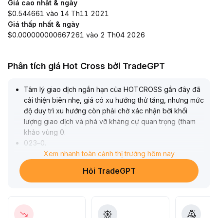
Giá cao nhất & ngày
$0.544661 vào 14 Th11 2021
Giá thấp nhất & ngày
$0.000000000667261 vào 2 Th04 2026
Phân tích giá Hot Cross bởi TradeGPT
Tâm lý giao dịch ngắn hạn của HOTCROSS gần đây đã
cải thiện biên nhẹ, giá có xu hướng thử tăng, nhưng mức
độ duy trì xu hướng còn phải chờ xác nhận bởi khối
lượng giao dịch và phá vỡ kháng cự quan trọng (tham
khảo vùng 0
.
023–0
.
026 USDT)
Xem nhanh toàn cảnh thị trường hôm nay
.
Do ưu thế phe mua và bán chưa rõ ràng, nên cần quan
Hỏi TradeGPT
sát sát sao khả năng giữ vững hỗ trợ chính (gần 0
.
019 USDT)
.
Về chiến lược, nên tiếp tục thận trọng, chia nhỏ vị thế
vào lệnh để đối phó với rủi ro điều chỉnh tiềm ẩn, chỉ nên
gia tăng khi thấy bứt phá tăng cùng khối lượng giao dịch