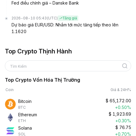
Fed điều chỉnh giá – Danske Bank
2026-08-10 05:43
(UTC)
Tăng giá
Dự báo giá EUR/USD: Nhắm tới mức tăng tiếp theo lên
1.1620
Top Crypto Thịnh Hành
Tìm Kiếm
Top Crypto Vốn Hóa Thị Trường
Coin
Giá & 24H%
$
65,172.00
Bitcoin
+0.50%
BTC
$
1,923.69
Ethereum
+0.30%
ETH
$
76.75
Solana
+0.70%
SOL