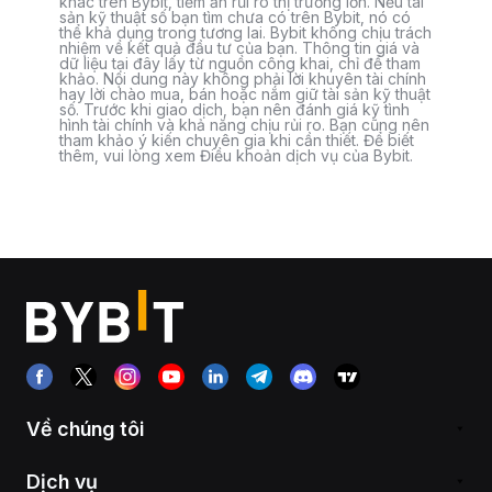
khác trên Bybit, tiềm ẩn rủi ro thị trường lớn. Nếu tài
sản kỹ thuật số bạn tìm chưa có trên Bybit, nó có
thể khả dụng trong tương lai. Bybit không chịu trách
nhiệm về kết quả đầu tư của bạn. Thông tin giá và
dữ liệu tại đây lấy từ nguồn công khai, chỉ để tham
khảo. Nội dung này không phải lời khuyên tài chính
hay lời chào mua, bán hoặc nắm giữ tài sản kỹ thuật
số. Trước khi giao dịch, bạn nên đánh giá kỹ tình
hình tài chính và khả năng chịu rủi ro. Bạn cũng nên
tham khảo ý kiến chuyên gia khi cần thiết. Để biết
thêm, vui lòng xem Điều khoản dịch vụ của Bybit.
Về chúng tôi
Dịch vụ