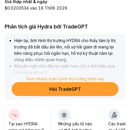
Giá thấp nhất & ngày
$0.0203534 vào 18 Th06 2026
Phân tích giá Hydra bởi TradeGPT
Hiện tại, tình hình thị trường HYDRA cho thấy tâm lý thị
trường đã bắt đầu ấm lên, nỗi sợ hãi giảm đi mang lại
tiềm năng phục hồi ngắn hạn, hỗ trợ kỹ thuật nằm tại
vùng điều chỉnh quan trọng
.
Khuyến nghị nhà đầu tư ngắn hạn chú ý tính hiệu quả
của vùng hỗ trợ 3
.
25-3
.
Xem nhanh toàn cảnh thị trường hôm nay
40, nếu khối lượng giao dịch theo kịp có thể cân nhắc
Hỏi TradeGPT
thử vị thế nhỏ, đặt dừng lỗ dưới 3
.
18 và chốt lời ở vùng kháng cự 3
.
55-3
.
60
.
Xu hướng trung dài hạn vẫn cần thêm dữ liệu về giá và
khối lượng để xác nhận, động lực tăng giá chưa rõ ràng,
Tại sao HYDRA
Những yếu tố nào
Các trader
về chiến lược nên quan sát thận trọng, tuyệt đối không