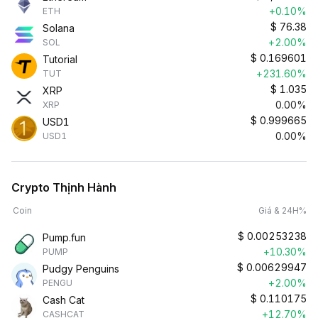
+0.10%
ETH
$
76.38
Solana
+2.00%
SOL
$
0.169601
Tutorial
+231.60%
TUT
$
1.035
XRP
0.00%
XRP
$
0.999665
USD1
0.00%
USD1
Crypto Thịnh Hành
Coin
Giá & 24H%
$
0.00253238
Pump.fun
+10.30%
PUMP
$
0.00629947
Pudgy Penguins
+2.00%
PENGU
$
0.110175
Cash Cat
+12.70%
CASHCAT