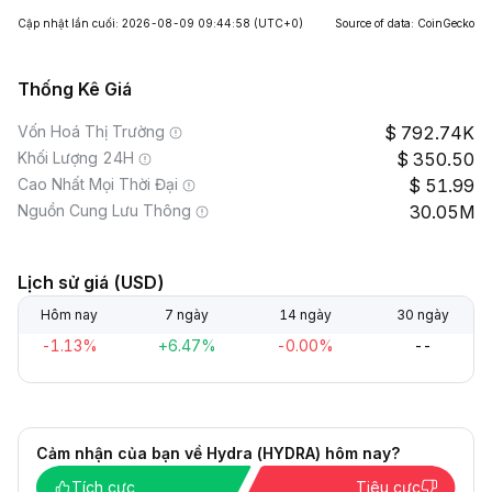
Cập nhật lần cuối: 2026-08-09 09:44:58
(UTC+0)
Source of data: CoinGecko
Thống Kê Giá
Vốn Hoá Thị Trường
792.74K
Khối Lượng 24H
350.50
Cao Nhất Mọi Thời Đại
51.99
Nguồn Cung Lưu Thông
30.05M
Lịch sử giá (USD)
Hôm nay
7 ngày
14 ngày
30 ngày
-1.13%
+6.47%
-0.00%
--
Cảm nhận của bạn về Hydra (HYDRA) hôm nay?
Tích cực
Tiêu cực