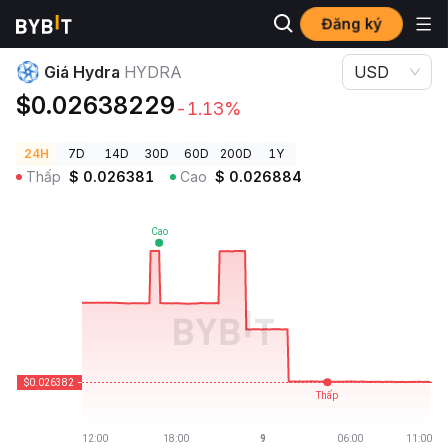
Đăng ký
Giá Tiền Điện Tử
Giá Hydra HYDRA
Giá Hydra
HYDRA
USD
$0.02638229
-1.13%
24H
7D
14D
30D
60D
200D
1Y
Thấp
$
0.026381
Cao
$
0.026884