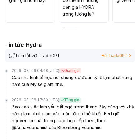
giảm giá hôm nay?
có thể ảnh hưởng
gì về HYDR
nên vào vị thế lớn một cách mù quáng
.
đến giá HYDRA
trong tương lai?
Tin tức Hydra
Tóm tắt với TradeGPT
Hỏi TradeGPT
2026-08-09 04:48
(UTC)
Giảm giá
Các nhà kinh tế học nói chung dự đoán tỷ lệ lạm phát hàng
năm của Mỹ sẽ giảm nhẹ.
2026-08-08 17:30
(UTC)
Tăng giá
Báo cáo việc làm yếu bất ngờ trong tháng Bảy cùng với khả
năng lạm phát giảm vào tuần tới có thể khiến Fed giữ
nguyên lãi suất trong cuộc họp tiếp theo, theo
@AnnaEconomist của Bloomberg Economic.