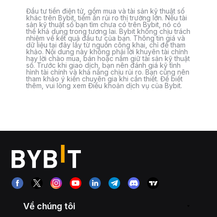
Đầu tư tiền điện tử, gồm mua và tài sản kỹ thuật số
khác trên Bybit, tiềm ẩn rủi ro thị trường lớn. Nếu tài
sản kỹ thuật số bạn tìm chưa có trên Bybit, nó có
thể khả dụng trong tương lai. Bybit không chịu trách
nhiệm về kết quả đầu tư của bạn. Thông tin giá và
dữ liệu tại đây lấy từ nguồn công khai, chỉ để tham
khảo. Nội dung này không phải lời khuyên tài chính
hay lời chào mua, bán hoặc nắm giữ tài sản kỹ thuật
số. Trước khi giao dịch, bạn nên đánh giá kỹ tình
hình tài chính và khả năng chịu rủi ro. Bạn cũng nên
tham khảo ý kiến chuyên gia khi cần thiết. Để biết
thêm, vui lòng xem Điều khoản dịch vụ của Bybit.
Về chúng tôi