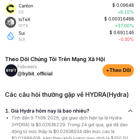
$
0.09648
Canton
+6.10%
CC
$
0.00316488
IoTeX
+37.00%
IOTX
$
0.691146
Sui
-0.30%
SUI
Theo Dõi Chúng Tôi Trên Mạng Xã Hội
Followers
+
Theo Dõi
@bybit_official
Các câu hỏi thường gặp về HYDRA(Hydra)
1. Giá Hydra hôm nay là bao nhiêu?
Tính đến 9 Th08 2026, giá giao dịch hiện tại là Hydra
(HYDRA) là $0.02638229. Trong 24 giờ qua, giá đã dao
động từ mức thấp là $0.02638034 đến mức cao là
$0.02688408, kèm theo khối lượng giao dịch là $350.50.