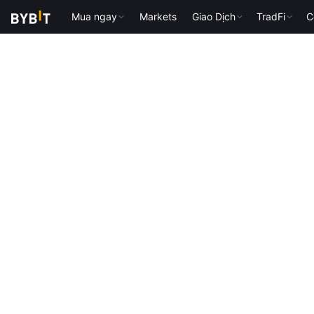
Mua ngay
Markets
Giao Dịch
TradFi
C