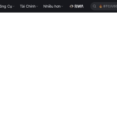
🔥
BTC/US
ông Cụ
Tài Chính
Nhiều hơn
🔥
ETH/US