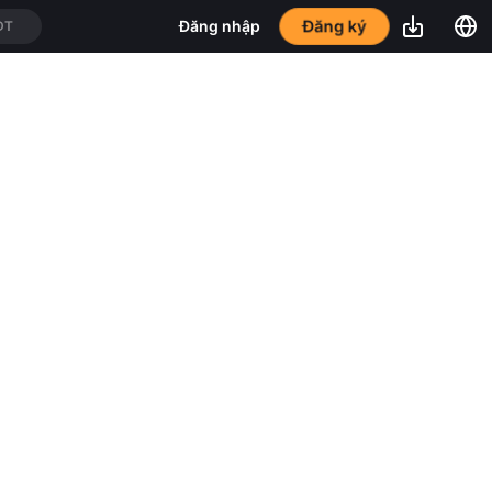
DT
Đăng ký
Đăng nhập
DT