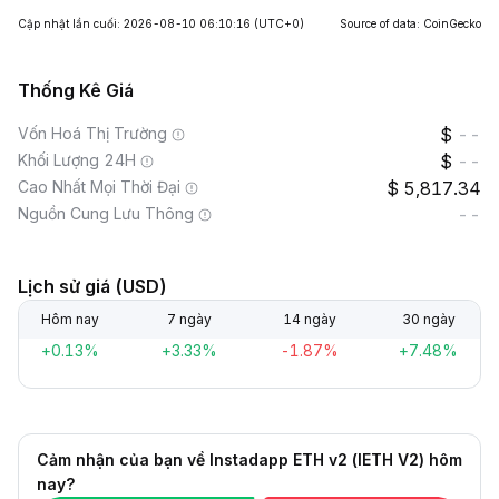
Cập nhật lần cuối: 2026-08-10 06:10:16
(UTC+0)
Source of data: CoinGecko
Thống Kê Giá
Vốn Hoá Thị Trường
--
Khối Lượng 24H
--
Cao Nhất Mọi Thời Đại
5,817.34
Nguồn Cung Lưu Thông
--
Lịch sử giá (USD)
Hôm nay
7 ngày
14 ngày
30 ngày
+0.13%
+3.33%
-1.87%
+7.48%
Cảm nhận của bạn về Instadapp ETH v2 (IETH V2) hôm
nay?