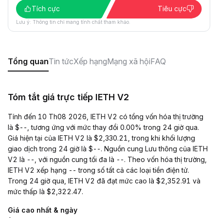
Tích cực
Tiêu cực
Lưu ý: Thông tin chỉ mang tính chất tham khảo.
Tổng quan
Tin tức
Xếp hạng
Mạng xã hội
FAQ
Tóm tắt giá trực tiếp IETH V2
Tính đến 10 Th08 2026, IETH V2 có tổng vốn hóa thị trường
là $--, tương ứng với mức thay đổi 0.00% trong 24 giờ qua.
Giá hiện tại của IETH V2 là $2,330.21, trong khi khối lượng
giao dịch trong 24 giờ là $--. Nguồn cung Lưu thông của IETH
V2 là --, với nguồn cung tối đa là --. Theo vốn hóa thị trường,
IETH V2 xếp hạng -- trong số tất cả các loại tiền điện tử.
Trong 24 giờ qua, IETH V2 đã đạt mức cao là $2,352.91 và
mức thấp là $2,322.47.
Giá cao nhất & ngày