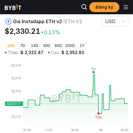
Đăng ký
Giá Tiền Điện Tử
Giá Instadapp ETH v2 IETH V2
Giá Instadapp ETH v2
IETH V2
USD
$2,330.21
+0.13%
24H
7D
14D
30D
60D
200D
1Y
Thấp
$
2,322.47
Cao
$
2,352.91