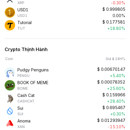
-0.30%
XRP
$
0.999805
USD1
0.00%
USD1
$
0.177581
Tutorial
+18.80%
TUT
Crypto Thịnh Hành
Coin
Giá & 24H%
$
0.00670147
Pudgy Penguins
+5.40%
PENGU
$
0.00078352
BOOK OF MEME
+25.60%
BOME
$
0.159966
Cash Cat
+28.40%
CASHCAT
$
0.695467
Sui
+0.30%
SUI
$
0.01293947
Anoma
-15.10%
XAN