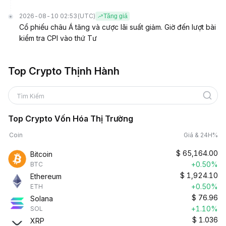
2026-08-10 02:53
(UTC)
Tăng giá
Cổ phiếu châu Á tăng và cược lãi suất giảm. Giờ đến lượt bài
kiểm tra CPI vào thứ Tư
Top Crypto Thịnh Hành
Tìm Kiếm
Top Crypto Vốn Hóa Thị Trường
Coin
Giá & 24H%
$
65,164.00
Bitcoin
+0.50%
BTC
$
1,924.10
Ethereum
+0.50%
ETH
$
76.96
Solana
+1.10%
SOL
$
1.036
XRP