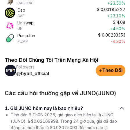
+23.50%
CASHCAT
$
0.03185227
Cap
+23.10%
CAP
$
4.08
Uniswap
+4.50%
UNI
$
0.00233353
Pump.fun
-4.30%
PUMP
Theo Dõi Chúng Tôi Trên Mạng Xã Hội
Followers
+
Theo Dõi
@bybit_official
Các câu hỏi thường gặp về JUNO(JUNO)
1. Giá JUNO hôm nay là bao nhiêu?
Tính đến 6 Th08 2026, giá giao dịch hiện tại là JUNO
(JUNO) là $0.02169998. Trong 24 giờ qua, giá đã dao
động từ mức thấp là $0.02025093 đến mức cao là