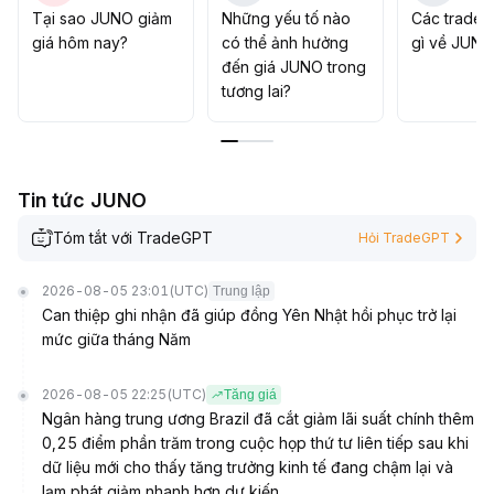
Tại sao JUNO giảm
Những yếu tố nào
Các trader
giá hôm nay?
có thể ảnh hưởng
gì về JUNO
đến giá JUNO trong
tương lai?
Tin tức JUNO
Tóm tắt với TradeGPT
Hỏi TradeGPT
2026-08-05 23:01
(UTC)
Trung lập
Can thiệp ghi nhận đã giúp đồng Yên Nhật hồi phục trở lại
mức giữa tháng Năm
2026-08-05 22:25
(UTC)
Tăng giá
Ngân hàng trung ương Brazil đã cắt giảm lãi suất chính thêm
0,25 điểm phần trăm trong cuộc họp thứ tư liên tiếp sau khi
dữ liệu mới cho thấy tăng trưởng kinh tế đang chậm lại và
lạm phát giảm nhanh hơn dự kiến.