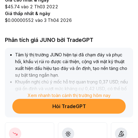
$45.74 vào 2 Th03 2022
Giá thấp nhất & ngày
$0.00000552 vào 3 Th04 2026
Phân tích giá JUNO bởi TradeGPT
Tâm lý thị trường JUNO hiện tại đã chạm đáy và phục
hồi, khẩu vị rủi ro được cải thiện, cộng với mặt kỹ thuật
xuất hiện dấu hiệu tạo đáy và ổn định, tạo nền tảng cho
sự bật tăng ngắn hạn
.
Khuyến nghị chú ý mốc hỗ trợ quan trọng 0,37 USD; nếu
giá ổn định và vượt mức kháng cự 0,42 USD, có thể bố
trí lệnh mua thuận theo xu hướng, phối hợp với khối
Xem nhanh toàn cảnh thị trường hôm nay
lượng giao dịch để xác nhận; nếu hỗ trợ bị phá vỡ, nên
Hỏi TradeGPT
cắt lỗ kịp thời và kiểm soát vị thế nghiêm ngặt
.
Tổng thể thao tác lấy xác nhận xu hướng và quản lý vốn
làm trọng tâm, kiên nhẫn chờ tín hiệu thị trường rõ ràng
hơn
.