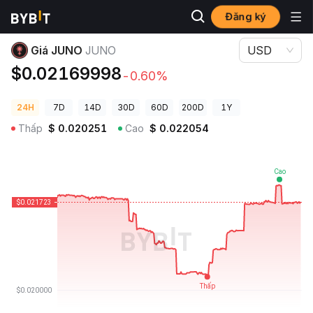
Đăng ký
Giá Tiền Điện Tử
Giá JUNO JUNO
Giá JUNO
JUNO
USD
$0.02169998
-0.60%
24H
7D
14D
30D
60D
200D
1Y
Thấp
$
0.020251
Cao
$
0.022054