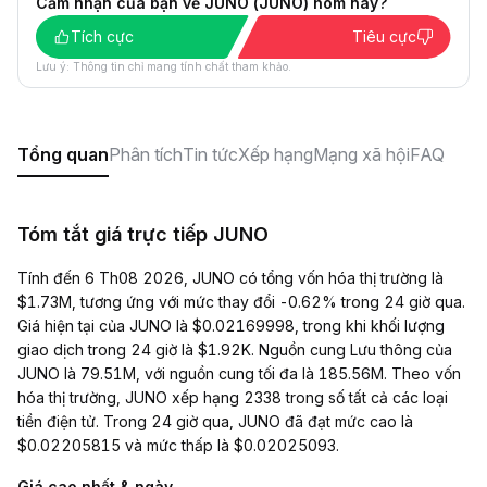
Cảm nhận của bạn về JUNO (JUNO) hôm nay?
Tích cực
Tiêu cực
Lưu ý: Thông tin chỉ mang tính chất tham khảo.
Tổng quan
Phân tích
Tin tức
Xếp hạng
Mạng xã hội
FAQ
Tóm tắt giá trực tiếp JUNO
Tính đến 6 Th08 2026, JUNO có tổng vốn hóa thị trường là
$1.73M, tương ứng với mức thay đổi -0.62% trong 24 giờ qua.
Giá hiện tại của JUNO là $0.02169998, trong khi khối lượng
giao dịch trong 24 giờ là $1.92K. Nguồn cung Lưu thông của
JUNO là 79.51M, với nguồn cung tối đa là 185.56M. Theo vốn
hóa thị trường, JUNO xếp hạng 2338 trong số tất cả các loại
tiền điện tử. Trong 24 giờ qua, JUNO đã đạt mức cao là
$0.02205815 và mức thấp là $0.02025093.
Giá cao nhất & ngày