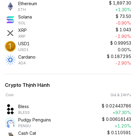
$
1,897.30
Ethereum
+1.30%
ETH
$
73.50
Solana
-0.90%
SOL
$
1.043
XRP
-2.90%
XRP
$
0.99953
USD1
0.00%
USD1
$
0.187295
Cardano
-2.90%
ADA
Crypto Thịnh Hành
Coin
Giá & 24H%
$
0.02443786
Bless
+97.30%
BLESS
$
0.00616143
Pudgy Penguins
+1.20%
PENGU
$
0.110591
Cash Cat