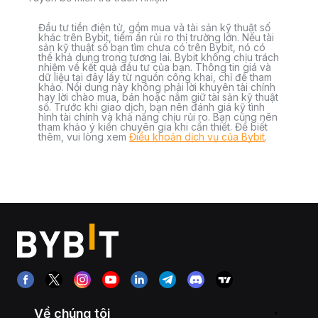
Đầu tư tiền điện tử, gồm mua và tài sản kỹ thuật số
khác trên Bybit, tiềm ẩn rủi ro thị trường lớn. Nếu tài
sản kỹ thuật số bạn tìm chưa có trên Bybit, nó có
thể khả dụng trong tương lai. Bybit không chịu trách
nhiệm về kết quả đầu tư của bạn. Thông tin giá và
dữ liệu tại đây lấy từ nguồn công khai, chỉ để tham
khảo. Nội dung này không phải lời khuyên tài chính
hay lời chào mua, bán hoặc nắm giữ tài sản kỹ thuật
số. Trước khi giao dịch, bạn nên đánh giá kỹ tình
hình tài chính và khả năng chịu rủi ro. Bạn cũng nên
tham khảo ý kiến chuyên gia khi cần thiết. Để biết
thêm, vui lòng xem
Điều khoản dịch vụ của Bybit
.
Về chúng tôi