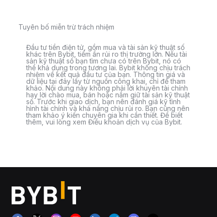
Tuyên bố miễn trừ trách nhiệm
Đầu tư tiền điện tử, gồm mua và tài sản kỹ thuật số
khác trên Bybit, tiềm ẩn rủi ro thị trường lớn. Nếu tài
sản kỹ thuật số bạn tìm chưa có trên Bybit, nó có
thể khả dụng trong tương lai. Bybit không chịu trách
nhiệm về kết quả đầu tư của bạn. Thông tin giá và
dữ liệu tại đây lấy từ nguồn công khai, chỉ để tham
khảo. Nội dung này không phải lời khuyên tài chính
hay lời chào mua, bán hoặc nắm giữ tài sản kỹ thuật
số. Trước khi giao dịch, bạn nên đánh giá kỹ tình
hình tài chính và khả năng chịu rủi ro. Bạn cũng nên
tham khảo ý kiến chuyên gia khi cần thiết. Để biết
thêm, vui lòng xem Điều khoản dịch vụ của Bybit.