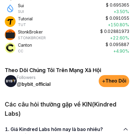
$
0.695365
Sui
+3.50%
SUI
$
0.091055
Tutorial
+150.80%
TUT
$
0.02881973
StonkBroker
+22.60%
STONKBROKER
$
0.095887
Canton
+4.90%
CC
Theo Dõi Chúng Tôi Trên Mạng Xã Hội
Followers
+
Theo Dõi
@bybit_official
Các câu hỏi thường gặp về KIN(Kindred
Labs)
1. Giá Kindred Labs hôm nay là bao nhiêu?