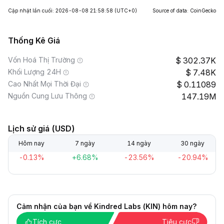
Cập nhật lần cuối: 2026-08-08 21:58:58
(UTC+0)
Source of data: CoinGecko
Thống Kê Giá
Vốn Hoá Thị Trường
302.37K
Khối Lượng 24H
7.48K
Cao Nhất Mọi Thời Đại
0.11089
Nguồn Cung Lưu Thông
147.19M
Lịch sử giá (USD)
Hôm nay
7 ngày
14 ngày
30 ngày
-0.13%
+6.68%
-23.56%
-20.94%
Cảm nhận của bạn về Kindred Labs (KIN) hôm nay?
Tích cực
Tiêu cực