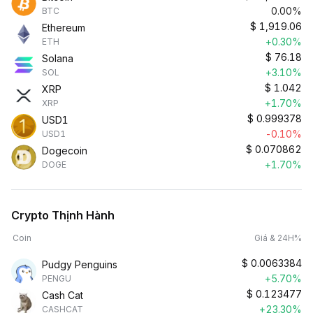
0.00%
BTC
$
1,919.06
Ethereum
+0.30%
ETH
$
76.18
Solana
+3.10%
SOL
$
1.042
XRP
+1.70%
XRP
$
0.999378
USD1
-0.10%
USD1
$
0.070862
Dogecoin
+1.70%
DOGE
Crypto Thịnh Hành
Coin
Giá & 24H%
$
0.0063384
Pudgy Penguins
+5.70%
PENGU
$
0.123477
Cash Cat
+23.30%
CASHCAT