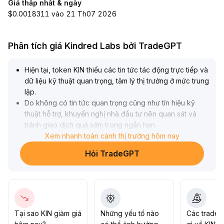
Giá thấp nhất & ngày
$0.0018311 vào 21 Th07 2026
Phân tích giá Kindred Labs bởi TradeGPT
Hiện tại, token KIN thiếu các tin tức tác động trực tiếp và
dữ liệu kỹ thuật quan trọng, tâm lý thị trường ở mức trung
lập
.
Do không có tin tức quan trọng cũng như tín hiệu kỹ
thuật hỗ trợ, khuyến nghị nhà đầu tư nên quan sát và
tránh giao dịch quá sớm trong ngắn hạn
.
Nên tiếp tục theo dõi các cập nhật dữ liệu mới để nhận
Xem nhanh toàn cảnh thị trường hôm nay
diện thay đổi xu hướng, làm cơ sở xây dựng chiến lược
Hỏi TradeGPT
giao dịch tiếp theo
.
Tại sao KIN giảm giá
Những yếu tố nào
Các trader