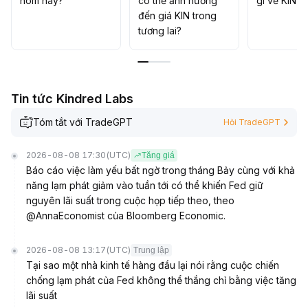
hôm nay?
có thể ảnh hưởng
gì về KIN?
đến giá KIN trong
tương lai?
Tin tức Kindred Labs
Tóm tắt với TradeGPT
Hỏi TradeGPT
2026-08-08 17:30
(UTC)
Tăng giá
Báo cáo việc làm yếu bất ngờ trong tháng Bảy cùng với khả
năng lạm phát giảm vào tuần tới có thể khiến Fed giữ
nguyên lãi suất trong cuộc họp tiếp theo, theo
@AnnaEconomist của Bloomberg Economic.
2026-08-08 13:17
(UTC)
Trung lập
Tại sao một nhà kinh tế hàng đầu lại nói rằng cuộc chiến
chống lạm phát của Fed không thể thắng chỉ bằng việc tăng
lãi suất