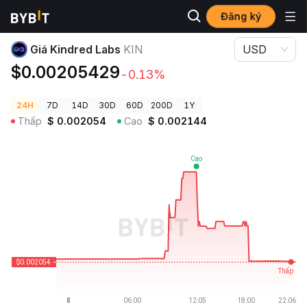
Đăng ký
Giá Tiền Điện Tử
Giá Kindred Labs KIN
Giá Kindred Labs
KIN
USD
$0.00205429
-0.13%
24H
7D
14D
30D
60D
200D
1Y
Thấp
$
0.002054
Cao
$
0.002144