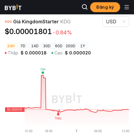
Đăng ký
Giá Tiền Điện Tử
Giá KingdomStarter KDG
Giá KingdomStarter
KDG
USD
$0.00001801
-0.84%
24H
7D
14D
30D
60D
200D
1Y
Thấp
$
0.000018
Cao
$
0.000020