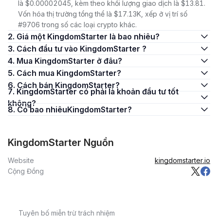
là $0.00002045, kèm theo khối lượng giao dịch là $13.81.
Vốn hóa thị trường tổng thể là $17.13K, xếp ở vị trí số
#9706 trong số các loại crypto khác.
2. Giá một KingdomStarter là bao nhiêu?
3. Cách đầu tư vào KingdomStarter ?
4. Mua KingdomStarter ở đâu?
5. Cách mua KingdomStarter?
6. Cách bán KingdomStarter?
7. KingdomStarter có phải là khoản đầu tư tốt
không?
8. Có bao nhiêuKingdomStarter?
KingdomStarter Nguồn
Website
kingdomstarter.io
Cộng Đồng
Tuyên bố miễn trừ trách nhiệm