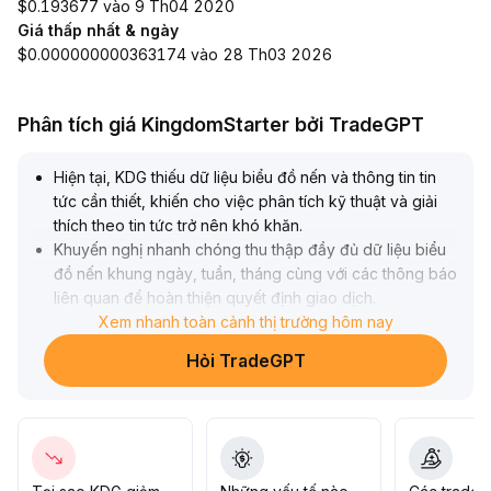
$0.193677 vào 9 Th04 2020
Giá thấp nhất & ngày
$0.000000000363174 vào 28 Th03 2026
Phân tích giá KingdomStarter bởi TradeGPT
Hiện tại, KDG thiếu dữ liệu biểu đồ nến và thông tin tin
tức cần thiết, khiến cho việc phân tích kỹ thuật và giải
thích theo tin tức trở nên khó khăn
.
Khuyến nghị nhanh chóng thu thập đầy đủ dữ liệu biểu
đồ nến khung ngày, tuần, tháng cùng với các thông báo
liên quan để hoàn thiện quyết định giao dịch
.
Khi thiếu dữ liệu, việc giao dịch thực tế tiềm ẩn nhiều rủi
Xem nhanh toàn cảnh thị trường hôm nay
ro, không khuyến nghị giao dịch nếu không có căn cứ
.
Hỏi TradeGPT