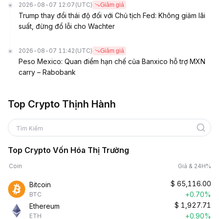
2026-08-07 12:07
(UTC)
Giảm giá
Trump thay đổi thái độ đối với Chủ tịch Fed: Không giảm lãi
suất, đừng đổ lỗi cho Wachter
2026-08-07 11:42
(UTC)
Giảm giá
Peso Mexico: Quan điểm hạn chế của Banxico hỗ trợ MXN
carry – Rabobank
Top Crypto Thịnh Hành
Tìm Kiếm
Top Crypto Vốn Hóa Thị Trường
Coin
Giá & 24H%
$
65,116.00
Bitcoin
+0.70%
BTC
$
1,927.71
Ethereum
+0.90%
ETH