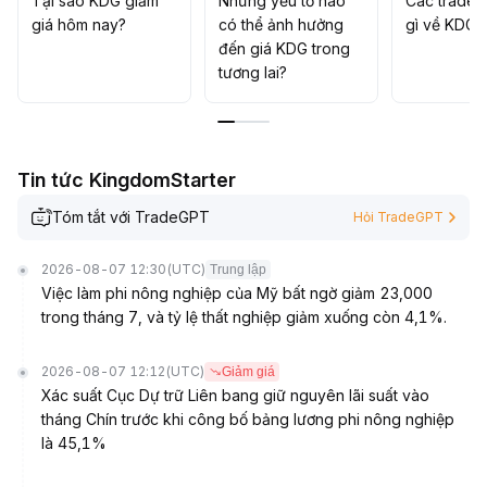
Tại sao KDG giảm
Những yếu tố nào
Các trader
giá hôm nay?
có thể ảnh hưởng
gì về KDG?
đến giá KDG trong
tương lai?
Tin tức KingdomStarter
Tóm tắt với TradeGPT
Hỏi TradeGPT
2026-08-07 12:30
(UTC)
Trung lập
Việc làm phi nông nghiệp của Mỹ bất ngờ giảm 23,000
trong tháng 7, và tỷ lệ thất nghiệp giảm xuống còn 4,1%.
2026-08-07 12:12
(UTC)
Giảm giá
Xác suất Cục Dự trữ Liên bang giữ nguyên lãi suất vào
tháng Chín trước khi công bố bảng lương phi nông nghiệp
là 45,1%