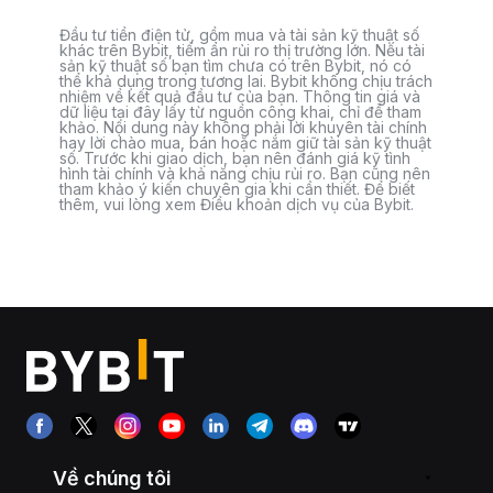
Đầu tư tiền điện tử, gồm mua và tài sản kỹ thuật số
khác trên Bybit, tiềm ẩn rủi ro thị trường lớn. Nếu tài
sản kỹ thuật số bạn tìm chưa có trên Bybit, nó có
thể khả dụng trong tương lai. Bybit không chịu trách
nhiệm về kết quả đầu tư của bạn. Thông tin giá và
dữ liệu tại đây lấy từ nguồn công khai, chỉ để tham
khảo. Nội dung này không phải lời khuyên tài chính
hay lời chào mua, bán hoặc nắm giữ tài sản kỹ thuật
số. Trước khi giao dịch, bạn nên đánh giá kỹ tình
hình tài chính và khả năng chịu rủi ro. Bạn cũng nên
tham khảo ý kiến chuyên gia khi cần thiết. Để biết
thêm, vui lòng xem Điều khoản dịch vụ của Bybit.
Về chúng tôi