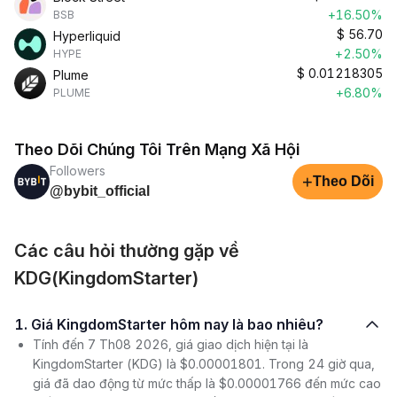
+16.50%
BSB
$
56.70
Hyperliquid
+2.50%
HYPE
$
0.01218305
Plume
+6.80%
PLUME
Theo Dõi Chúng Tôi Trên Mạng Xã Hội
Followers
+
Theo Dõi
@bybit_official
Các câu hỏi thường gặp về
KDG(KingdomStarter)
1. Giá KingdomStarter hôm nay là bao nhiêu?
Tính đến 7 Th08 2026, giá giao dịch hiện tại là
KingdomStarter (KDG) là $0.00001801. Trong 24 giờ qua,
giá đã dao động từ mức thấp là $0.00001766 đến mức cao