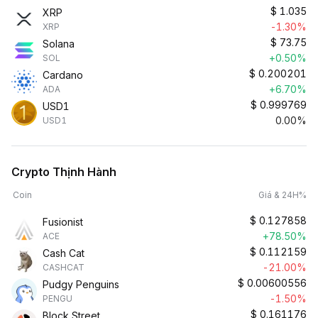
$
1.035
XRP
-1.30%
XRP
$
73.75
Solana
+0.50%
SOL
$
0.200201
Cardano
+6.70%
ADA
$
0.999769
USD1
0.00%
USD1
Crypto Thịnh Hành
Coin
Giá & 24H%
$
0.127858
Fusionist
+78.50%
ACE
$
0.112159
Cash Cat
-21.00%
CASHCAT
$
0.00600556
Pudgy Penguins
-1.50%
PENGU
$
0.161176
Block Street