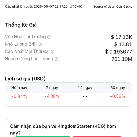
Cập nhật lần cuối: 2026-08-07 12:37:23
(UTC+0)
Source of data: CoinGecko
Thống Kê Giá
Vốn Hoá Thị Trường
17.13K
Khối Lượng 24H
13.81
Cao Nhất Mọi Thời Đại
0.193677
Nguồn Cung Lưu Thông
701.10M
Lịch sử giá (USD)
Hôm nay
7 ngày
14 ngày
30 ngày
-0.84%
-4.36%
--
-0.56%
Cảm nhận của bạn về KingdomStarter (KDG) hôm
nay?