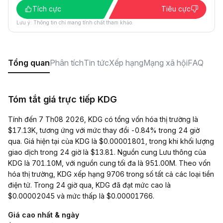
Tích cực
Tiêu cực
Lưu ý: Thông tin chỉ mang tính chất tham khảo.
Tổng quan
Phân tích
Tin tức
Xếp hạng
Mạng xã hội
FAQ
Tóm tắt giá trực tiếp KDG
Tính đến 7 Th08 2026, KDG có tổng vốn hóa thị trường là
$17.13K, tương ứng với mức thay đổi -0.84% trong 24 giờ
qua. Giá hiện tại của KDG là $0.00001801, trong khi khối lượng
giao dịch trong 24 giờ là $13.81. Nguồn cung Lưu thông của
KDG là 701.10M, với nguồn cung tối đa là 951.00M. Theo vốn
hóa thị trường, KDG xếp hạng 9706 trong số tất cả các loại tiền
điện tử. Trong 24 giờ qua, KDG đã đạt mức cao là
$0.00002045 và mức thấp là $0.00001766.
Giá cao nhất & ngày