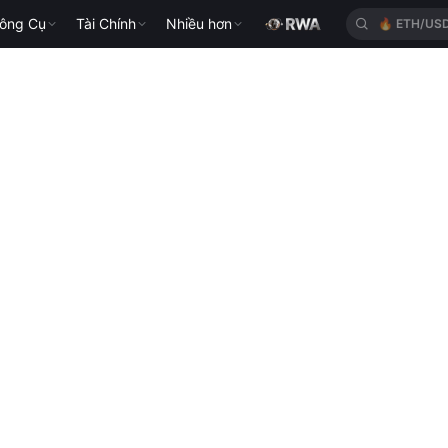
ông Cụ
Tài Chính
Nhiều hơn
🔥
ETH/US