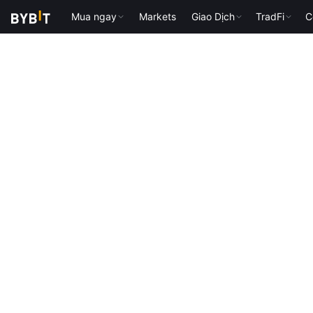
Mua ngay
Markets
Giao Dịch
TradFi
C