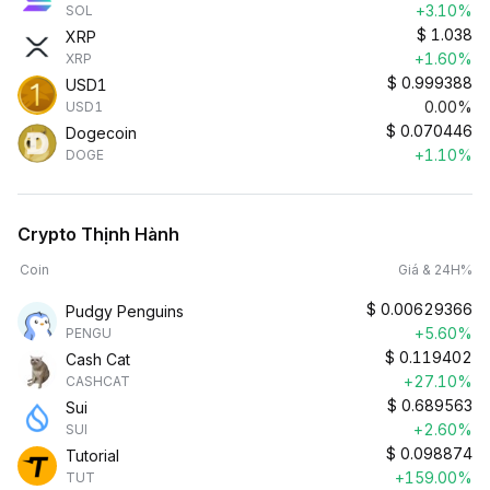
+3.10%
SOL
$
1.038
XRP
+1.60%
XRP
$
0.999388
USD1
0.00%
USD1
$
0.070446
Dogecoin
+1.10%
DOGE
Crypto Thịnh Hành
Coin
Giá & 24H%
$
0.00629366
Pudgy Penguins
+5.60%
PENGU
$
0.119402
Cash Cat
+27.10%
CASHCAT
$
0.689563
Sui
+2.60%
SUI
$
0.098874
Tutorial
+159.00%
TUT