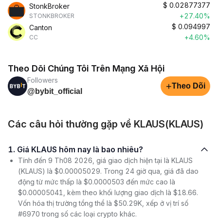
$
0.02877377
StonkBroker
+27.40%
STONKBROKER
$
0.094997
Canton
+4.60%
CC
Theo Dõi Chúng Tôi Trên Mạng Xã Hội
Followers
+
Theo Dõi
@bybit_official
Các câu hỏi thường gặp về KLAUS(KLAUS)
1. Giá KLAUS hôm nay là bao nhiêu?
Tính đến 9 Th08 2026, giá giao dịch hiện tại là KLAUS
(KLAUS) là $0.00005029. Trong 24 giờ qua, giá đã dao
động từ mức thấp là $0.0000503 đến mức cao là
$0.00005041, kèm theo khối lượng giao dịch là $18.66.
Vốn hóa thị trường tổng thể là $50.29K, xếp ở vị trí số
#6970 trong số các loại crypto khác.