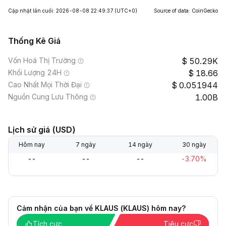
Cập nhật lần cuối: 2026-08-08 22:49:37
(UTC+0)
Source of data: CoinGecko
Thống Kê Giá
Vốn Hoá Thị Trường
50.29K
Khối Lượng 24H
18.66
Cao Nhất Mọi Thời Đại
0.051944
Nguồn Cung Lưu Thông
1.00B
Lịch sử giá (USD)
Hôm nay
7 ngày
14 ngày
30 ngày
--
--
--
-3.70%
Cảm nhận của bạn về KLAUS (KLAUS) hôm nay?
Tích cực
Tiêu cực