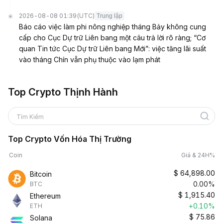
2026-08-08 01:39
(UTC)
Trung lập
Báo cáo việc làm phi nông nghiệp tháng Bảy không cung
cấp cho Cục Dự trữ Liên bang một câu trả lời rõ ràng; “Cơ
quan Tin tức Cục Dự trữ Liên bang Mới”: việc tăng lãi suất
vào tháng Chín vẫn phụ thuộc vào lạm phát
Top Crypto Thịnh Hành
Tìm Kiếm
Top Crypto Vốn Hóa Thị Trường
Coin
Giá & 24H%
$
64,898.00
Bitcoin
0.00%
BTC
$
1,915.40
Ethereum
+0.10%
ETH
$
75.86
Solana