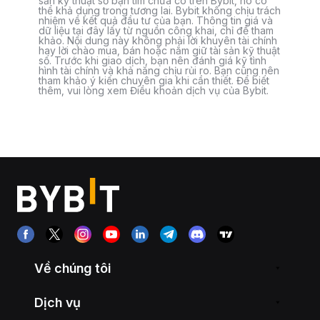
sản kỹ thuật số bạn tìm chưa có trên Bybit, nó có
thể khả dụng trong tương lai. Bybit không chịu trách
nhiệm về kết quả đầu tư của bạn. Thông tin giá và
dữ liệu tại đây lấy từ nguồn công khai, chỉ để tham
khảo. Nội dung này không phải lời khuyên tài chính
hay lời chào mua, bán hoặc nắm giữ tài sản kỹ thuật
số. Trước khi giao dịch, bạn nên đánh giá kỹ tình
hình tài chính và khả năng chịu rủi ro. Bạn cũng nên
tham khảo ý kiến chuyên gia khi cần thiết. Để biết
thêm, vui lòng xem Điều khoản dịch vụ của Bybit.
Về chúng tôi
Dịch vụ