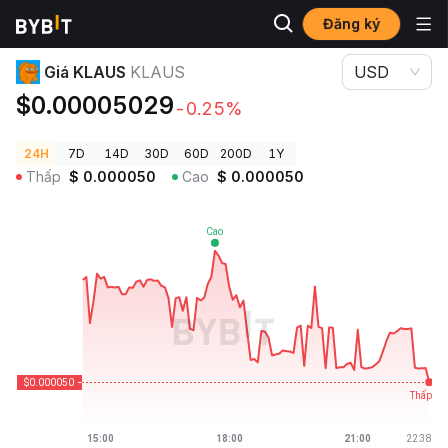
Đăng ký
Giá Tiền Điện Tử
Giá KLAUS KLAUS
Giá KLAUS
KLAUS
USD
$0.00005029
-0.25%
24H
7D
14D
30D
60D
200D
1Y
Thấp
$
0.000050
Cao
$
0.000050