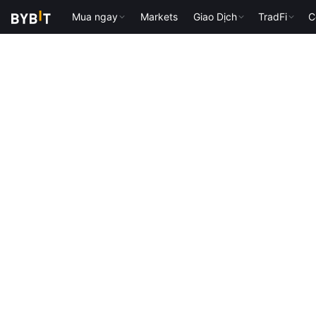
Mua ngay
Markets
Giao Dịch
TradFi
C