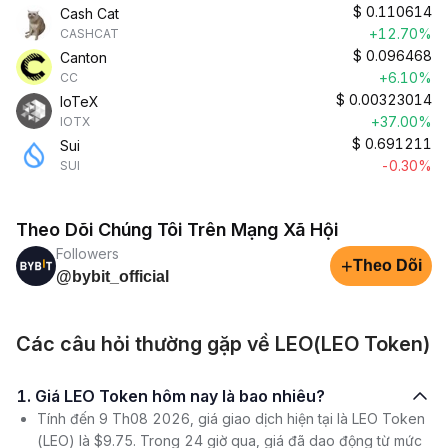
$
0.110614
Cash Cat
+12.70%
CASHCAT
$
0.096468
Canton
+6.10%
CC
$
0.00323014
IoTeX
+37.00%
IOTX
$
0.691211
Sui
-0.30%
SUI
Theo Dõi Chúng Tôi Trên Mạng Xã Hội
Followers
+
Theo Dõi
@bybit_official
Các câu hỏi thường gặp về LEO(LEO Token)
1. Giá LEO Token hôm nay là bao nhiêu?
Tính đến 9 Th08 2026, giá giao dịch hiện tại là LEO Token
(LEO) là $9.75. Trong 24 giờ qua, giá đã dao động từ mức