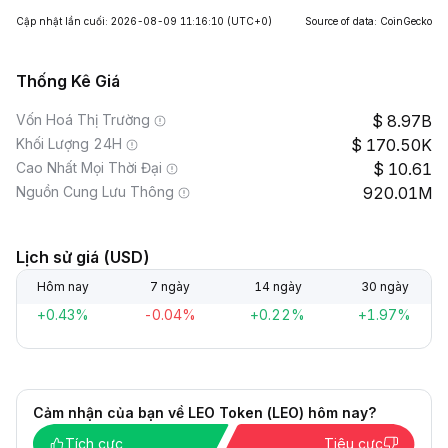
Cập nhật lần cuối: 2026-08-09 11:16:10
(UTC+0)
Source of data: CoinGecko
Thống Kê Giá
Vốn Hoá Thị Trường
8.97B
Khối Lượng 24H
170.50K
Cao Nhất Mọi Thời Đại
10.61
Nguồn Cung Lưu Thông
920.01M
Lịch sử giá (USD)
Hôm nay
7 ngày
14 ngày
30 ngày
+0.43%
-0.04%
+0.22%
+1.97%
Cảm nhận của bạn về LEO Token (LEO) hôm nay?
Tích cực
Tiêu cực