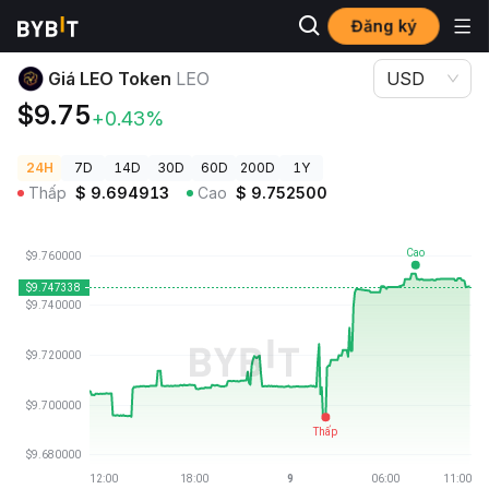
Đăng ký
Giá Tiền Điện Tử
Giá LEO Token LEO
Giá LEO Token
LEO
USD
$9.75
+0.43%
24H
7D
14D
30D
60D
200D
1Y
Thấp
$
9.694913
Cao
$
9.752500