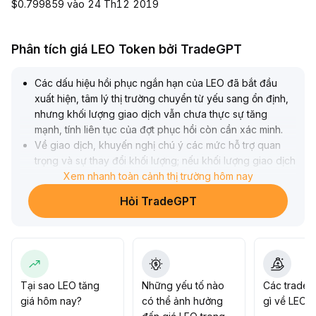
$0.799859 vào 24 Th12 2019
Phân tích giá LEO Token bởi TradeGPT
Các dấu hiệu hồi phục ngắn hạn của LEO đã bắt đầu
xuất hiện, tâm lý thị trường chuyển từ yếu sang ổn định,
nhưng khối lượng giao dịch vẫn chưa thực sự tăng
mạnh, tính liên tục của đợt phục hồi còn cần xác minh
.
Về giao dịch, khuyến nghị chú ý các mức hỗ trợ quan
trọng và sự thay đổi khối lượng; nếu khối lượng giao dịch
tăng vượt qua vùng kháng cự ngắn hạn (nên chú ý vùng
Xem nhanh toàn cảnh thị trường hôm nay
2,95–3,05 USD), có thể xem xét mua vào hợp lý, ngược
Hỏi TradeGPT
lại nên giảm vị thế để tránh rủi ro điều chỉnh và dao
động
.
Về trung và dài hạn, LEO dựa vào thanh khoản và các
ưu đãi của hệ sinh thái nên có khả năng chống chịu tốt,
nhưng cần theo dõi sát dữ liệu vĩ mô và trên chuỗi; nếu
thị trường chung yếu thì có áp lực điều chỉnh hệ thống,
Tại sao LEO tăng
Những yếu tố nào
Các trader
ưu tiên phòng thủ
.
giá hôm nay?
có thể ảnh hưởng
gì về LEO?