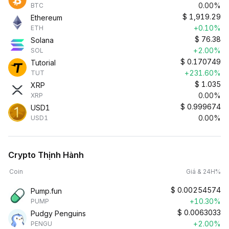
0.00%
BTC
$
1,919.29
Ethereum
+0.10%
ETH
$
76.38
Solana
+2.00%
SOL
$
0.170749
Tutorial
+231.60%
TUT
$
1.035
XRP
0.00%
XRP
$
0.999674
USD1
0.00%
USD1
Crypto Thịnh Hành
Coin
Giá & 24H%
$
0.00254574
Pump.fun
+10.30%
PUMP
$
0.0063033
Pudgy Penguins
+2.00%
PENGU