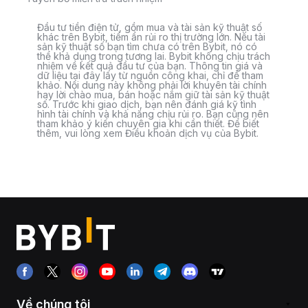
Đầu tư tiền điện tử, gồm mua và tài sản kỹ thuật số
khác trên Bybit, tiềm ẩn rủi ro thị trường lớn. Nếu tài
sản kỹ thuật số bạn tìm chưa có trên Bybit, nó có
thể khả dụng trong tương lai. Bybit không chịu trách
nhiệm về kết quả đầu tư của bạn. Thông tin giá và
dữ liệu tại đây lấy từ nguồn công khai, chỉ để tham
khảo. Nội dung này không phải lời khuyên tài chính
hay lời chào mua, bán hoặc nắm giữ tài sản kỹ thuật
số. Trước khi giao dịch, bạn nên đánh giá kỹ tình
hình tài chính và khả năng chịu rủi ro. Bạn cũng nên
tham khảo ý kiến chuyên gia khi cần thiết. Để biết
thêm, vui lòng xem Điều khoản dịch vụ của Bybit.
Về chúng tôi