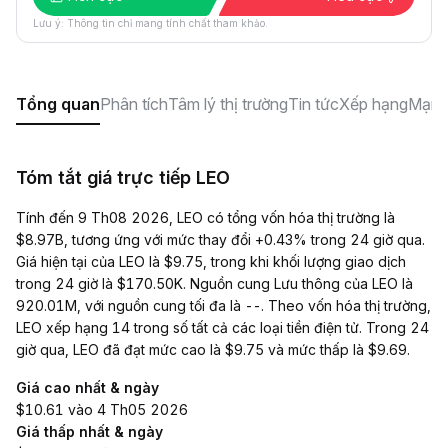
Lưu ý: Thông tin chỉ mang tính chất tham khảo.
Tổng quan
Phân tích
Tâm lý thị trường
Tin tức
Xếp hạng
Mạng
Tóm tắt giá trực tiếp LEO
Tính đến 9 Th08 2026, LEO có tổng vốn hóa thị trường là
$8.97B, tương ứng với mức thay đổi +0.43% trong 24 giờ qua.
Giá hiện tại của LEO là $9.75, trong khi khối lượng giao dịch
trong 24 giờ là $170.50K. Nguồn cung Lưu thông của LEO là
920.01M, với nguồn cung tối đa là --. Theo vốn hóa thị trường,
LEO xếp hạng 14 trong số tất cả các loại tiền điện tử. Trong 24
giờ qua, LEO đã đạt mức cao là $9.75 và mức thấp là $9.69.
Giá cao nhất & ngày
$10.61 vào 4 Th05 2026
Giá thấp nhất & ngày