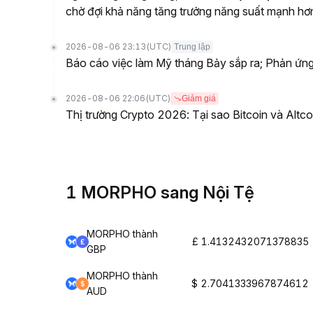
chờ đợi khả năng tăng trưởng năng suất mạnh hơ
2026-08-06 23:13
(UTC)
Trung lập
Báo cáo việc làm Mỹ tháng Bảy sắp ra; Phản ứng
2026-08-06 22:06
(UTC)
Giảm giá
Thị trường Crypto 2026: Tại sao Bitcoin và Altc
1 MORPHO sang Nội Tệ
MORPHO thành
£ 1.4132432071378835
GBP
MORPHO thành
$ 2.7041333967874612
AUD