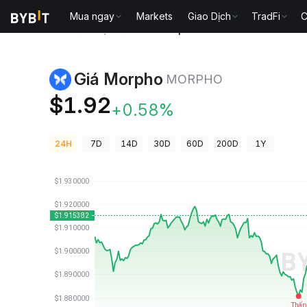
Mua ngay
Markets
Giao Dịch
TradFi
C
Giá Tiền Điện Tử
Giá Morpho MORPHO
Giá Morpho
MORPHO
$1.92
+0.58%
24H
7D
14D
30D
60D
200D
1Y