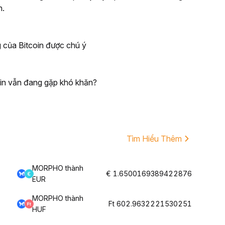
n.
 của Bitcoin được chú ý
oin vẫn đang gặp khó khăn?
Tìm Hiểu Thêm
MORPHO thành
€ 1.6500169389422876
EUR
MORPHO thành
Ft 602.9632221530251
HUF