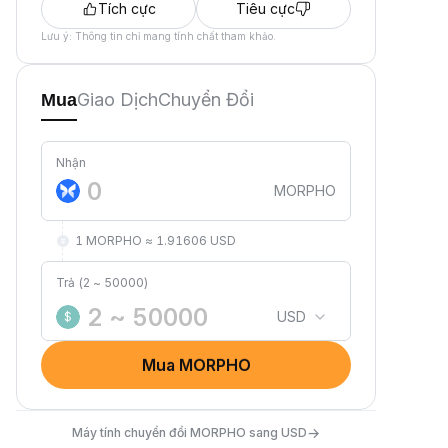
Tích cực
Tiêu cực
Lưu ý: Thông tin chỉ mang tính chất tham khảo.
Giao Dịch
Chuyển Đổi
Mua
Nhận
MORPHO
1 MORPHO ≈ 1.91606 USD
Trả (2 ~ 50000)
USD
$
Mua MORPHO
→
Máy tính chuyển đổi MORPHO sang USD