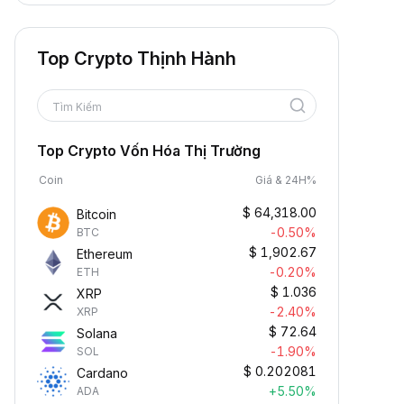
Top Crypto Thịnh Hành
Tìm Kiếm
Top Crypto Vốn Hóa Thị Trường
Coin
Giá & 24H%
$
64,318.00
Bitcoin
-0.50%
BTC
$
1,902.67
Ethereum
-0.20%
ETH
$
1.036
XRP
-2.40%
XRP
$
72.64
Solana
-1.90%
SOL
$
0.202081
Cardano
+5.50%
ADA