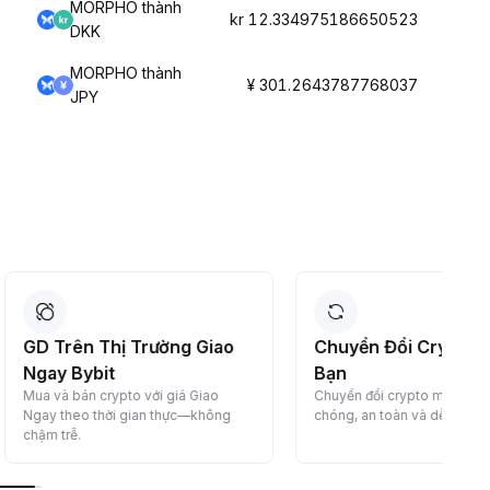
MORPHO thành
kr 12.334975186650523
DKK
MORPHO thành
¥ 301.2643787768037
JPY
 Trường Giao
Chuyển Đổi Crypto Của
K
Bạn
t
to với giá Giao
Chuyển đổi crypto miễn phí—nhanh
 gian thực—không
chóng, an toàn và dễ dàng.