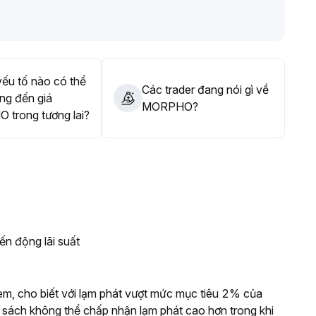
chỉnh giảm
.
n hạn, chú ý đến khả năng bứt phá vùng 2
.
 thực tế trước khi bố trí đầu tư
.
ếu tố nào có thể
Các trader đang nói gì về
ng đến giá
MORPHO?
trong tương lai?
ến động lãi suất
em, cho biết với lạm phát vượt mức mục tiêu 2% của
 sách không thể chấp nhận lạm phát cao hơn trong khi