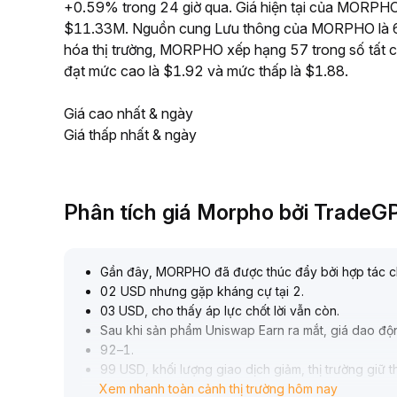
+0.59% trong 24 giờ qua. Giá hiện tại của MORPHO là
$11.33M. Nguồn cung Lưu thông của MORPHO là 65
hóa thị trường, MORPHO xếp hạng 57 trong số tất c
đạt mức cao là $1.92 và mức thấp là $1.88.
Giá cao nhất & ngày
Giá thấp nhất & ngày
Phân tích giá Morpho bởi TradeG
Gần đây, MORPHO đã được thúc đẩy bởi hợp tác chi
02 USD nhưng gặp kháng cự tại 2
.
03 USD, cho thấy áp lực chốt lời vẫn còn
.
Sau khi sản phẩm Uniswap Earn ra mắt, giá dao độ
92–1
.
99 USD, khối lượng giao dịch giảm, thị trường giữ th
Xem nhanh toàn cảnh thị trường hôm nay
Nhìn chung, các thông tin tích cực gần đây cải thiệ