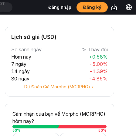
Đăng ký
Đăng nhập
DT
Lịch sử giá (USD)
So sánh ngày
% Thay đổi
Hôm nay
+0.58%
7 ngày
-5.00%
14 ngày
-1.39%
30 ngày
-4.85%
Dự Đoán Giá Morpho (MORPHO)
Cảm nhận của bạn về Morpho (MORPHO)
hôm nay?
50
%
50
%