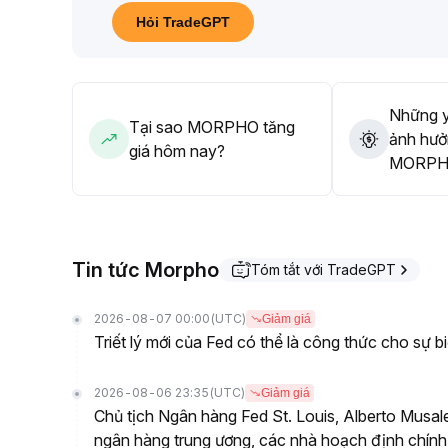
tảng, nhưng chưa thay đổi đáng kể xu hướng điều 
Hỏi TradeGPT
Khuyến nghị thận trọng với các nhịp mua đuổi ngắ
00–2
.
03 USD, kiên nhẫn chờ các ứng dụng nền tảng đi vào
Những y
Tại sao MORPHO tăng
ảnh hưở
giá hôm nay?
MORPHO 
Tin tức Morpho
Tóm tắt với TradeGPT
2026-08-07 00:00
(UTC)
Giảm giá
Triết lý mới của Fed có thể là công thức cho sự bi
2026-08-06 23:35
(UTC)
Giảm giá
Chủ tịch Ngân hàng Fed St. Louis, Alberto Musal
ngân hàng trung ương, các nhà hoạch định chính