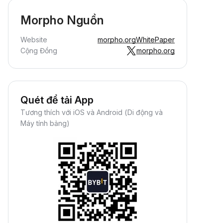
Morpho Nguồn
Website
morpho.org
WhitePaper
Cộng Đồng
morpho.org
Quét để tải App
Tương thích với iOS và Android (Di động và
Máy tính bảng)
Kiếm Crypto Thụ Động
iếm thưởng thụ động—chỉ cần nạp
iền và thu lợi nhuận.