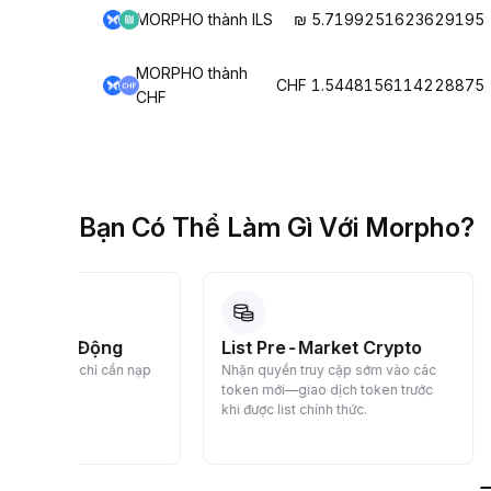
MORPHO thành ILS
₪ 5.7199251623629195
MORPHO thành
CHF 1.5448156114228875
CHF
Bạn Có Thể Làm Gì Với Morpho?
List Pre-Market Crypto
GD Trên Thị
 nạp
Nhận quyền truy cập sớm vào các
Ngay Bybit
token mới—giao dịch token trước
Mua và bán cryp
khi được list chính thức.
Ngay theo thời
chậm trễ.