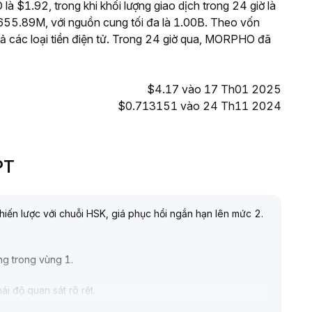
 $1.92, trong khi khối lượng giao dịch trong 24 giờ là
5.89M, với nguồn cung tối đa là 1.00B. Theo vốn
ả các loại tiền điện tử. Trong 24 giờ qua, MORPHO đã
$4.17 vào 17 Th01 2025
$0.713151 vào 24 Th11 2024
PT
ến lược với chuỗi HSK, giá phục hồi ngắn hạn lên mức 2
.
ng trong vùng 1
.
ái độ quan sát rõ rệt
.
n nhận diện thương hiệu và kỳ vọng giá trị dài hạn của nền