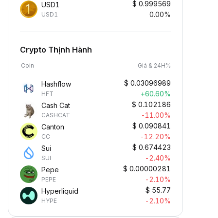
$
0.999569
USD1
0.00%
USD1
Crypto Thịnh Hành
Coin
Giá & 24H%
$
0.03096989
Hashflow
+60.60%
HFT
$
0.102186
Cash Cat
-11.00%
CASHCAT
$
0.090841
Canton
-12.20%
CC
$
0.674423
Sui
-2.40%
SUI
$
0.00000281
Pepe
-2.10%
PEPE
$
55.77
Hyperliquid
-2.10%
HYPE