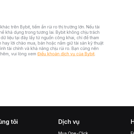
hác trên Bybit, tiềm ẩn rủi ro thị trường lớn. Nếu tài
thể khả dụng trong tương lai. Bybit không chịu trách
dữ liệu tại đây lấy từ nguồn công khai, chỉ để tham
h hay lời chào mua, bán hoặc nắm giữ tài sản kỹ thuật
ình tài chính và khả năng chịu rủi ro. Bạn cũng nên
 thêm, vui lòng xem
Điều khoản dịch vụ của Bybit
.
ng tôi
Dịch vụ
Mua One-Click
F