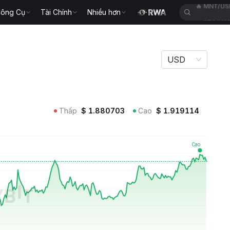
ông Cụ
Tài Chính
Nhiều hơn
🔥
BTC/US
USD
Thấp
$
1.880703
Cao
$
1.919114