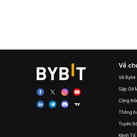
Về chú
Về Bybit
Gặp Gỡ M
Cộng Đồn
Thông b
Tuyên Bố
Kênh Tố 