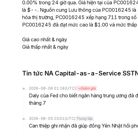
0.00% trong 24 giờ qua. Giá hiện tại của PC0016245 
là $--. Nguồn cung Lưu thông của PC0016245 là 2
hóa thị trường, PC0016245 xếp hạng 711 trong số tất
PC0016245 đã đạt mức cao là $1.00 và mức thấp 
Giá cao nhất & ngày
Giá thấp nhất & ngày
Tin tức NA Capital-as-a-Service SST
2026-08-06 01:18
(UTC)
Giảm giá
Daly của Fed cho biết ngân hàng trung ương đã đú
tháng 7
2026-08-05 23:01
(UTC)
Trung lập
Can thiệp ghi nhận đã giúp đồng Yên Nhật hồi ph