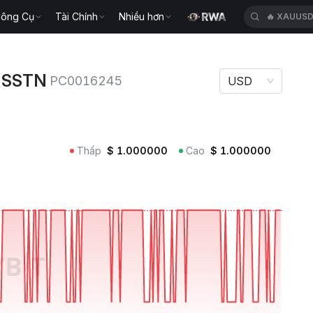
ông Cụ
Tài Chính
Nhiều hơn
🔥
XAUUS
TN PC0016245
e SSTN
PC0016245
USD
Thấp
$
1.000000
Cao
$
1.000000