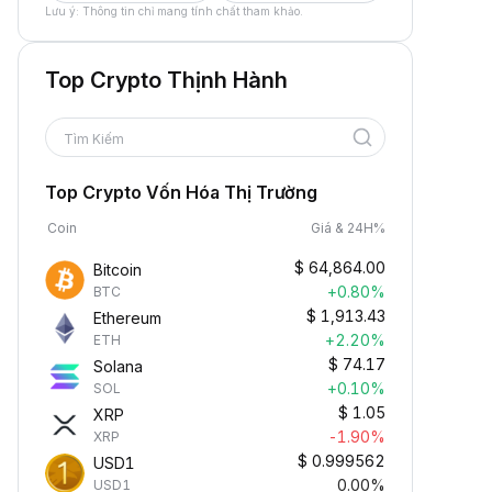
Lưu ý: Thông tin chỉ mang tính chất tham khảo.
Top Crypto Thịnh Hành
Tìm Kiếm
Top Crypto Vốn Hóa Thị Trường
Coin
Giá & 24H%
$
64,864.00
Bitcoin
+0.80%
BTC
$
1,913.43
Ethereum
+2.20%
ETH
$
74.17
Solana
+0.10%
SOL
$
1.05
XRP
-1.90%
XRP
$
0.999562
USD1
0.00%
USD1