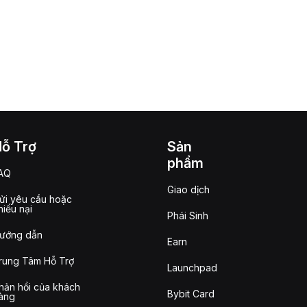
Hỗ Trợ
Sản
phẩm
AQ
Giao dịch
ửi yêu cầu hoặc
hiếu nại
Phái Sinh
ướng dẫn
Earn
rung Tâm Hỗ Trợ
Launchpad
hản hồi của khách
Bybit Card
àng