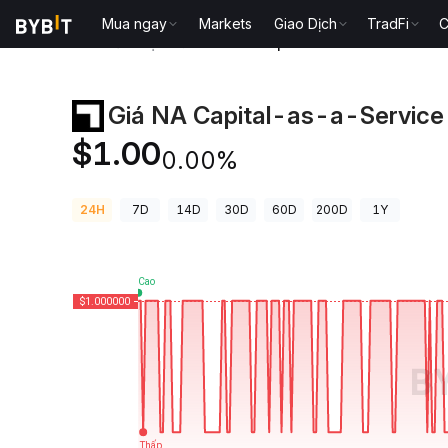
Mua ngay
Markets
Giao Dịch
TradFi
C
Giá Tiền Điện Tử
Giá NA Capital-as-a-Service SS
Giá NA Capital-as-a-Servic
$1.00
0.00%
24H
7D
14D
30D
60D
200D
1Y