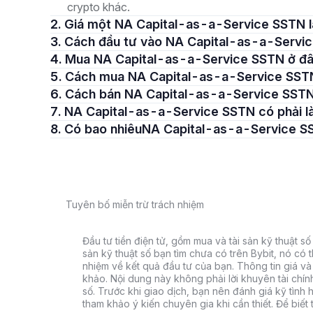
crypto khác.
2. Giá một NA Capital-as-a-Service SSTN 
3. Cách đầu tư vào NA Capital-as-a-Servi
4. Mua NA Capital-as-a-Service SSTN ở đ
5. Cách mua NA Capital-as-a-Service SST
6. Cách bán NA Capital-as-a-Service SST
7. NA Capital-as-a-Service SSTN có phải l
8. Có bao nhiêuNA Capital-as-a-Service 
Tuyên bố miễn trừ trách nhiệm
Đầu tư tiền điện tử, gồm mua và tài sản kỹ thuật số k
sản kỹ thuật số bạn tìm chưa có trên Bybit, nó có 
nhiệm về kết quả đầu tư của bạn. Thông tin giá và 
khảo. Nội dung này không phải lời khuyên tài chín
số. Trước khi giao dịch, bạn nên đánh giá kỹ tình h
tham khảo ý kiến chuyên gia khi cần thiết. Để biết