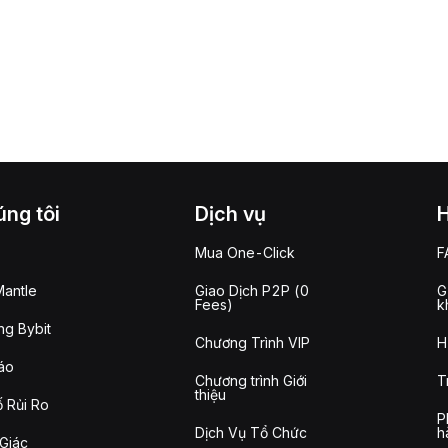
ng tôi
Dịch vụ
Mua One-Click
F
antle
Giao Dịch P2P (0
G
Fees)
k
g Bybit
Chương Trình VIP
H
áo
Chương trình Giới
T
thiệu
 Rủi Ro
P
Dịch Vụ Tổ Chức
h
Giác