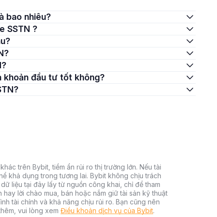
là bao nhiêu?
ce SSTN ?
âu?
N?
N?
à khoản đầu tư tốt không?
SSTN?
hác trên Bybit, tiềm ẩn rủi ro thị trường lớn. Nếu tài
thể khả dụng trong tương lai. Bybit không chịu trách
dữ liệu tại đây lấy từ nguồn công khai, chỉ để tham
h hay lời chào mua, bán hoặc nắm giữ tài sản kỹ thuật
ình tài chính và khả năng chịu rủi ro. Bạn cũng nên
 thêm, vui lòng xem
Điều khoản dịch vụ của Bybit
.