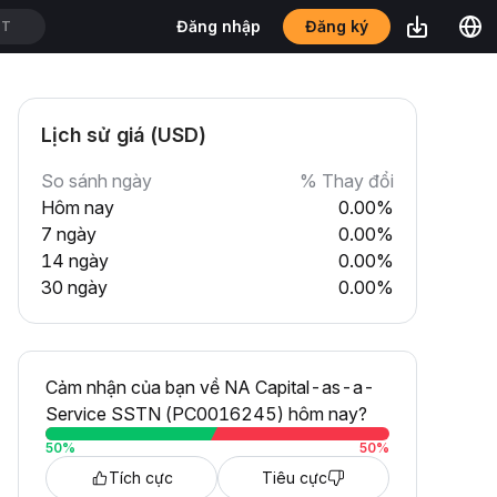
Đăng ký
Đăng nhập
DT
Lịch sử giá (USD)
So sánh ngày
% Thay đổi
Hôm nay
0.00%
7 ngày
0.00%
14 ngày
0.00%
30 ngày
0.00%
Cảm nhận của bạn về NA Capital-as-a-
Service SSTN (PC0016245) hôm nay?
50
%
50
%
Tích cực
Tiêu cực