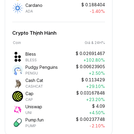
$
0.188404
Cardano
-1.40%
ADA
Crypto Thịnh Hành
Coin
Giá & 24H%
$
0.02691467
Bless
+102.80%
BLESS
$
0.00623905
Pudgy Penguins
+2.50%
PENGU
$
0.113429
Cash Cat
+29.10%
CASHCAT
$
0.03167848
Cap
+23.20%
CAP
$
4.09
Uniswap
+4.50%
UNI
$
0.00237748
Pump.fun
-2.10%
PUMP