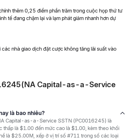
t chính thêm 0,25 điểm phần trăm trong cuộc họp thứ tư
g kinh tế đang chậm lại và lạm phát giảm nhanh hơn dự
i các nhà giao dịch đặt cược không tăng lãi suất vào
016245(NA Capital-as-a-Service
nay là bao nhiêu?
là NA Capital-as-a-Service SSTN (PC0016245) là
c thấp là $1.00 đến mức cao là $1.00, kèm theo khối
hể là $25.00M, xếp ở vị trí số #711 trong số các loại