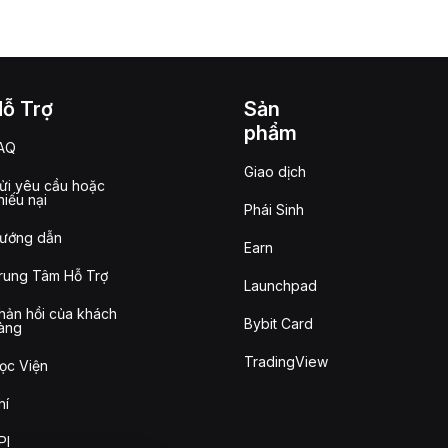
Hỗ Trợ
Sản
phẩm
AQ
Giao dịch
ửi yêu cầu hoặc
hiếu nại
Phái Sinh
ướng dẫn
Earn
rung Tâm Hỗ Trợ
Launchpad
hản hồi của khách
Bybit Card
àng
TradingView
ọc Viện
hí
PI