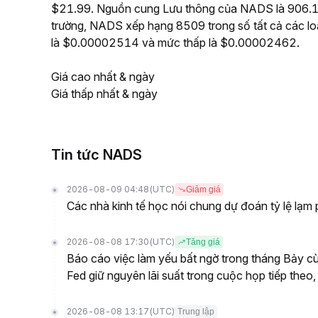
$21.99. Nguồn cung Lưu thông của NADS là 906.14M
trường, NADS xếp hạng 8509 trong số tất cả các lo
là $0.00002514 và mức thấp là $0.00002462.
Giá cao nhất & ngày
Giá thấp nhất & ngày
Tin tức NADS
2026-08-09 04:48
(UTC)
Giảm giá
Các nhà kinh tế học nói chung dự đoán tỷ lệ lạm
2026-08-08 17:30
(UTC)
Tăng giá
Báo cáo việc làm yếu bất ngờ trong tháng Bảy cù
Fed giữ nguyên lãi suất trong cuộc họp tiếp t
2026-08-08 13:17
(UTC)
Trung lập