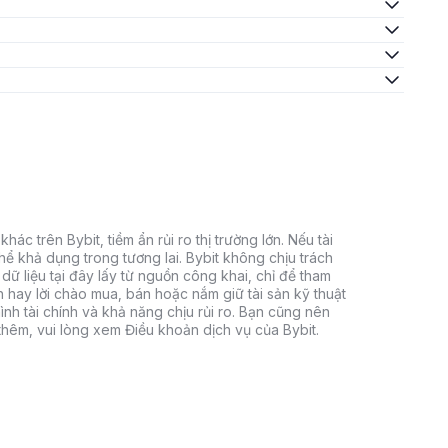
hác trên Bybit, tiềm ẩn rủi ro thị trường lớn. Nếu tài
thể khả dụng trong tương lai. Bybit không chịu trách
dữ liệu tại đây lấy từ nguồn công khai, chỉ để tham
h hay lời chào mua, bán hoặc nắm giữ tài sản kỹ thuật
ình tài chính và khả năng chịu rủi ro. Bạn cũng nên
 thêm, vui lòng xem Điều khoản dịch vụ của Bybit.