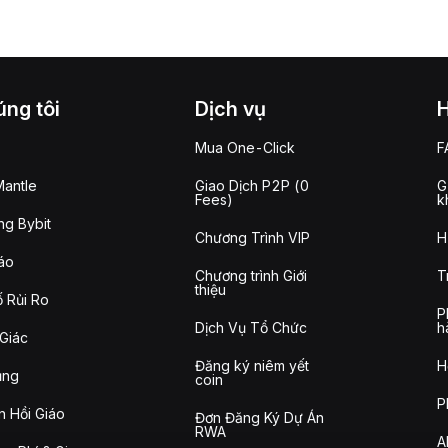
ng tôi
Dịch vụ
Mua One-Click
F
antle
Giao Dịch P2P (0
G
Fees)
k
g Bybit
Chương Trình VIP
H
áo
Chương trình Giới
T
thiệu
 Rủi Ro
P
Dịch Vụ Tổ Chức
h
Giác
Đăng ký niêm yết
H
ụng
coin
P
n Hồi Giáo
Đơn Đăng Ký Dự Án
RWA
A