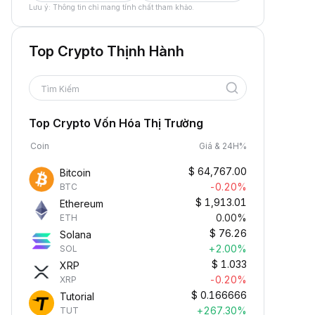
Lưu ý: Thông tin chỉ mang tính chất tham khảo.
Top Crypto Thịnh Hành
Tìm Kiếm
Top Crypto Vốn Hóa Thị Trường
Coin
Giá & 24H%
$
64,767.00
Bitcoin
-0.20%
BTC
$
1,913.01
Ethereum
0.00%
ETH
$
76.26
Solana
+2.00%
SOL
$
1.033
XRP
-0.20%
XRP
$
0.166666
Tutorial
+267.30%
TUT