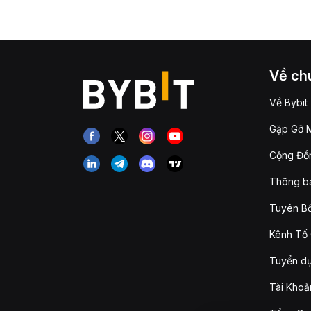
Về chú
Về Bybit
Gặp Gỡ M
Cộng Đồn
Thông b
Tuyên Bố
Kênh Tố 
Tuyển d
Tài Khoả