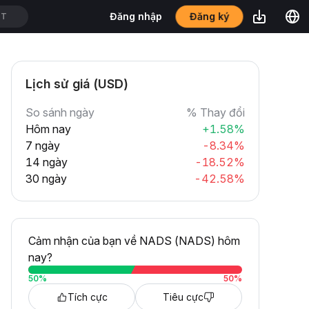
Đăng ký
Đăng nhập
DT
Lịch sử giá (USD)
So sánh ngày
% Thay đổi
Hôm nay
+1.58%
7 ngày
-8.34%
14 ngày
-18.52%
30 ngày
-42.58%
Cảm nhận của bạn về NADS (NADS) hôm
nay?
50
%
50
%
Tích cực
Tiêu cực