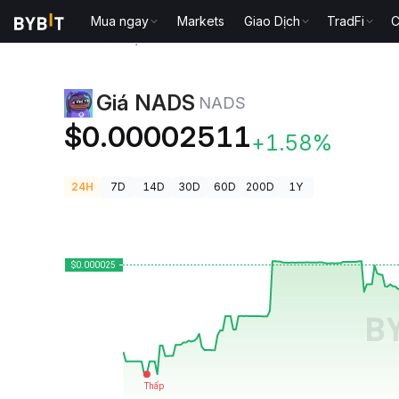
Mua ngay
Markets
Giao Dịch
TradFi
C
Giá Tiền Điện Tử
Giá NADS NADS
Giá NADS
NADS
$0.00002511
+1.58%
24H
7D
14D
30D
60D
200D
1Y