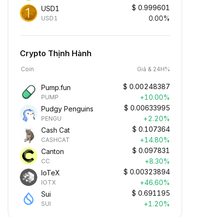
$
0.999601
USD1
0.00%
USD1
Crypto Thịnh Hành
Coin
Giá & 24H%
$
0.00248387
Pump.fun
+10.00%
PUMP
$
0.00633995
Pudgy Penguins
+2.20%
PENGU
$
0.107364
Cash Cat
+14.80%
CASHCAT
$
0.097831
Canton
+8.30%
CC
$
0.00323894
IoTeX
+46.60%
IOTX
$
0.691195
Sui
+1.20%
SUI