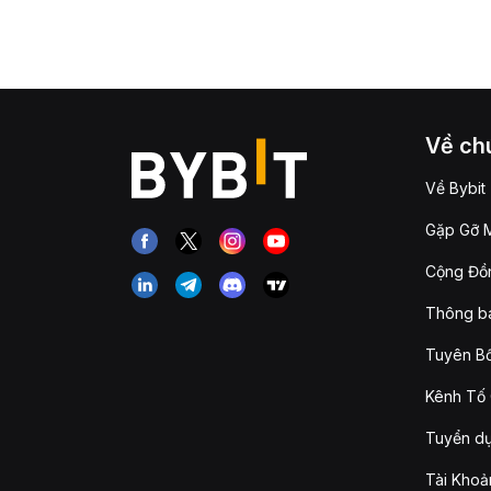
Về chú
Về Bybit
Gặp Gỡ M
Cộng Đồn
Thông b
Tuyên Bố
Kênh Tố 
Tuyển d
Tài Khoả