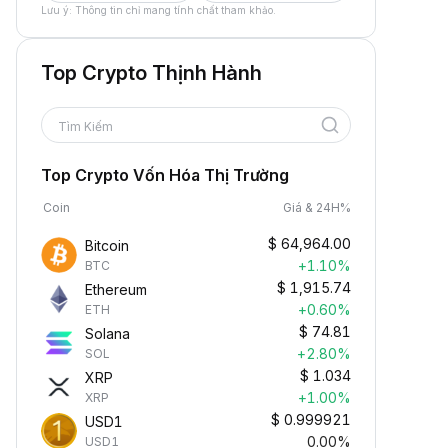
Lưu ý: Thông tin chỉ mang tính chất tham khảo.
Top Crypto Thịnh Hành
Tìm Kiếm
Top Crypto Vốn Hóa Thị Trường
Coin
Giá & 24H%
$
64,964.00
Bitcoin
+1.10%
BTC
$
1,915.74
Ethereum
+0.60%
ETH
$
74.81
Solana
+2.80%
SOL
$
1.034
XRP
+1.00%
XRP
$
0.999921
USD1
0.00%
USD1