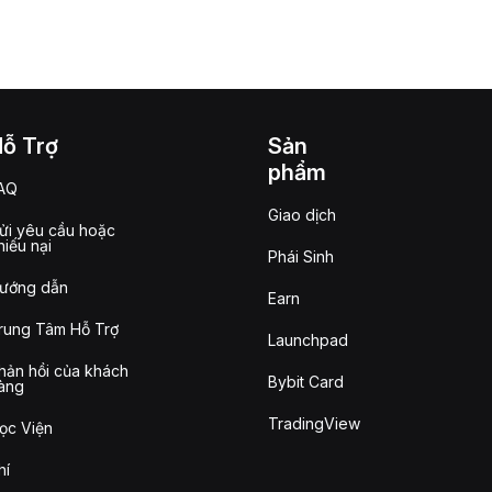
Hỗ Trợ
Sản
phẩm
AQ
Giao dịch
ửi yêu cầu hoặc
hiếu nại
Phái Sinh
ướng dẫn
Earn
rung Tâm Hỗ Trợ
Launchpad
hản hồi của khách
Bybit Card
àng
TradingView
ọc Viện
hí