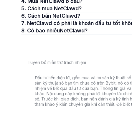
4. Mua NetClawd ở đâu?
5. Cách mua NetClawd?
6. Cách bán NetClawd?
7. NetClawd có phải là khoản đầu tư tốt kh
8. Có bao nhiêuNetClawd?
Tuyên bố miễn trừ trách nhiệm
Đầu tư tiền điện tử, gồm mua và tài sản kỹ thuật số k
sản kỹ thuật số bạn tìm chưa có trên Bybit, nó có 
nhiệm về kết quả đầu tư của bạn. Thông tin giá và 
khảo. Nội dung này không phải lời khuyên tài chín
số. Trước khi giao dịch, bạn nên đánh giá kỹ tình h
tham khảo ý kiến chuyên gia khi cần thiết. Để biết