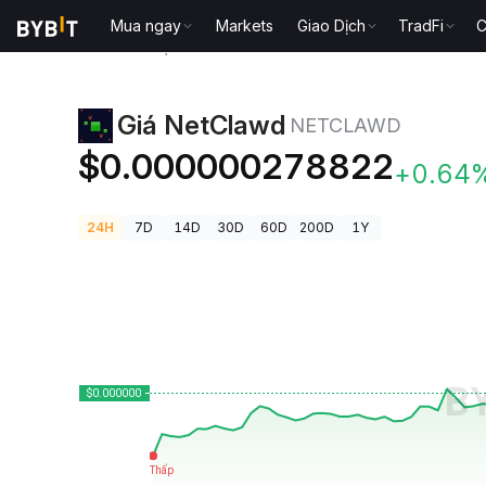
Mua ngay
Markets
Giao Dịch
TradFi
C
Giá Tiền Điện Tử
Giá NetClawd NETCLAWD
Giá NetClawd
NETCLAWD
$0.000000278822
+0.64
24H
7D
14D
30D
60D
200D
1Y