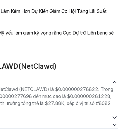
c Làm Kém Hơn Dự Kiến Giảm Cơ Hội Tăng Lãi Suất
 Mỹ yếu làm giảm kỳ vọng rằng Cục Dự trữ Liên bang sẽ
CLAWD(NetClawd)
 là NetClawd (NETCLAWD) là $0.000000278822. Trong
$0.000000277698 đến mức cao là $0.000000281228,
thị trường tổng thể là $27.88K, xếp ở vị trí số #8082