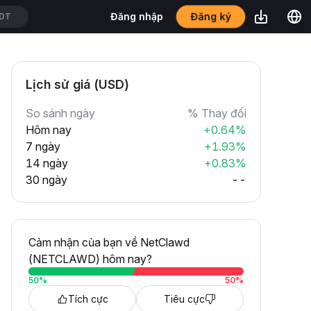
Đăng ký
Đăng nhập
SDT
Lịch sử giá (USD)
So sánh ngày
% Thay đổi
Hôm nay
+0.64%
7 ngày
+1.93%
14 ngày
+0.83%
30 ngày
--
Cảm nhận của bạn về NetClawd
(NETCLAWD) hôm nay?
50
%
50
%
Tích cực
Tiêu cực