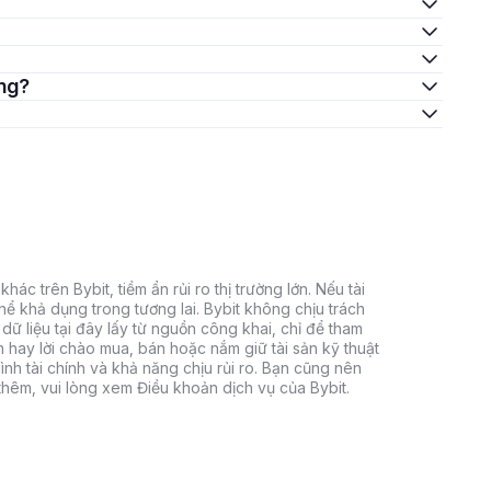
ông?
hác trên Bybit, tiềm ẩn rủi ro thị trường lớn. Nếu tài
thể khả dụng trong tương lai. Bybit không chịu trách
dữ liệu tại đây lấy từ nguồn công khai, chỉ để tham
h hay lời chào mua, bán hoặc nắm giữ tài sản kỹ thuật
ình tài chính và khả năng chịu rủi ro. Bạn cũng nên
 thêm, vui lòng xem Điều khoản dịch vụ của Bybit.