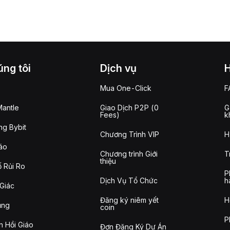
ng tôi
Dịch vụ
Mua One-Click
F
antle
Giao Dịch P2P (0
G
Fees)
k
g Bybit
Chương Trình VIP
H
áo
Chương trình Giới
T
thiệu
 Rủi Ro
P
Dịch Vụ Tổ Chức
h
Giác
Đăng ký niêm yết
H
ụng
coin
P
n Hồi Giáo
Đơn Đăng Ký Dự Án