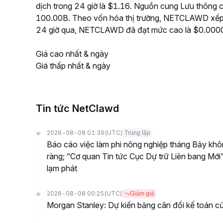
dịch trong 24 giờ là $1.16. Nguồn cung Lưu thông
100.00B. Theo vốn hóa thị trường, NETCLAWD xếp hạ
24 giờ qua, NETCLAWD đã đạt mức cao là $0.00
Giá cao nhất & ngày
Giá thấp nhất & ngày
Tin tức NetClawd
2026-08-08 01:39
(UTC)
Trung lập
Báo cáo việc làm phi nông nghiệp tháng Bảy khôn
ràng; “Cơ quan Tin tức Cục Dự trữ Liên bang Mới”
lạm phát
2026-08-08 00:25
(UTC)
Giảm giá
Morgan Stanley: Dự kiến bảng cân đối kế toán củ