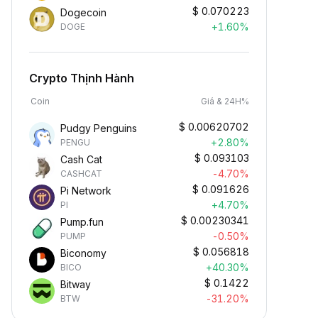
$
0.070223
Dogecoin
+1.60%
DOGE
Crypto Thịnh Hành
Coin
Giá & 24H%
$
0.00620702
Pudgy Penguins
+2.80%
PENGU
$
0.093103
Cash Cat
-4.70%
CASHCAT
$
0.091626
Pi Network
+4.70%
PI
$
0.00230341
Pump.fun
-0.50%
PUMP
$
0.056818
Biconomy
+40.30%
BICO
$
0.1422
Bitway
-31.20%
BTW