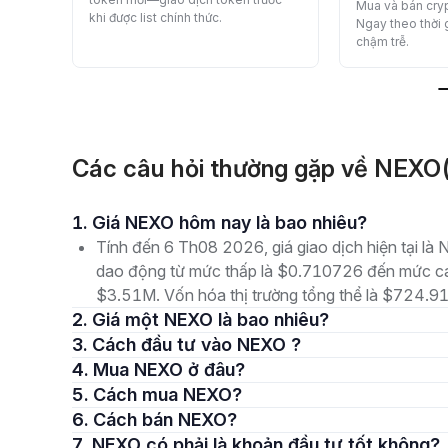
Mua và bán cryp
khi được list chính thức.
Ngay theo thời
chậm trễ.
Các câu hỏi thường gặp về NEX
1. Giá NEXO hôm nay là bao nhiêu?
Tính đến 6 Th08 2026, giá giao dịch hiện tại l
dao động từ mức thấp là $0.710726 đến mức cao
$3.51M. Vốn hóa thị trường tổng thể là $724.91M,
2. Giá một NEXO là bao nhiêu?
3. Cách đầu tư vào NEXO ?
4. Mua NEXO ở đâu?
5. Cách mua NEXO?
6. Cách bán NEXO?
7. NEXO có phải là khoản đầu tư tốt không?