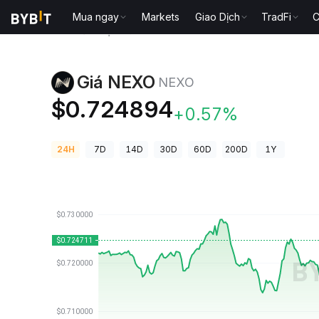
Mua ngay
Markets
Giao Dịch
TradFi
C
Giá Tiền Điện Tử
Giá NEXO NEXO
Giá NEXO
NEXO
$0.724894
+0.57%
24H
7D
14D
30D
60D
200D
1Y