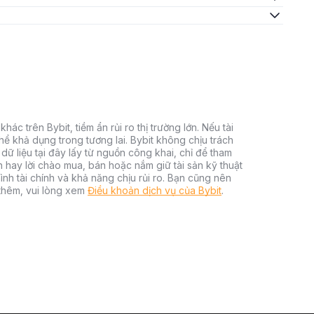
hác trên Bybit, tiềm ẩn rủi ro thị trường lớn. Nếu tài
thể khả dụng trong tương lai. Bybit không chịu trách
dữ liệu tại đây lấy từ nguồn công khai, chỉ để tham
h hay lời chào mua, bán hoặc nắm giữ tài sản kỹ thuật
ình tài chính và khả năng chịu rủi ro. Bạn cũng nên
 thêm, vui lòng xem
Điều khoản dịch vụ của Bybit
.