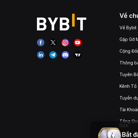
Về chú
Về Bybit
Gặp Gỡ M
Cộng Đồn
Thông b
Tuyên Bố
Kênh Tố 
Tuyển d
Tài Khoả
Tổng Qua
Dịch
Bắt đ