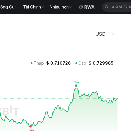
ông Cụ
Tài Chính
Nhiều hơn
🔥
BLESSU
USD
Thấp
$
0.710726
Cao
$
0.729985