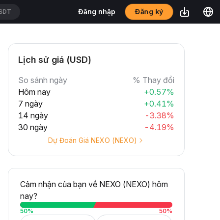
Đăng ký
Đăng nhập
SDT
Lịch sử giá (USD)
So sánh ngày
% Thay đổi
Hôm nay
+0.57%
7 ngày
+0.41%
14 ngày
-3.38%
30 ngày
-4.19%
Dự Đoán Giá NEXO (NEXO)
Cảm nhận của bạn về NEXO (NEXO) hôm
nay?
50
%
50
%