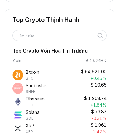
Top Crypto Thịnh Hành
Tìm Kiếm
Top Crypto Vốn Hóa Thị Trường
Coin
Giá & 24H%
$
64,621.00
Bitcoin
+0.46%
BTC
$
10.65
Sheboshis
--
SHEB
$
1,908.74
Ethereum
+1.84%
ETH
$
73.87
Solana
-0.31%
SOL
$
1.061
XRP
-1.42%
XRP