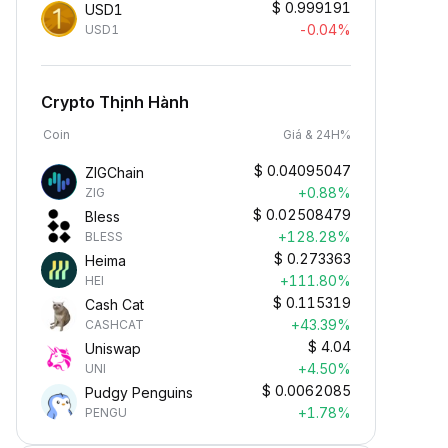
$
0.999191
USD1
-0.04%
USD1
Crypto Thịnh Hành
Coin
Giá & 24H%
$
0.04095047
ZIGChain
+0.88%
ZIG
$
0.02508479
Bless
+128.28%
BLESS
$
0.273363
Heima
+111.80%
HEI
$
0.115319
Cash Cat
+43.39%
CASHCAT
$
4.04
Uniswap
+4.50%
UNI
$
0.0062085
Pudgy Penguins
Kiếm Crypto Thụ Động
+1.78%
PENGU
iếm thưởng thụ động—chỉ cần nạp
iền và thu lợi nhuận.