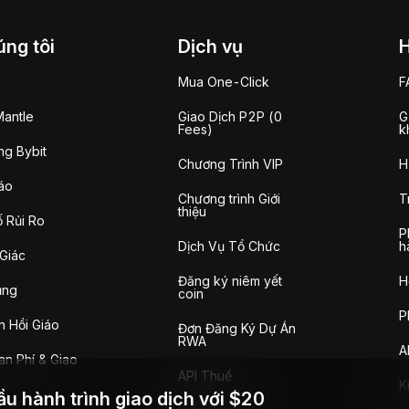
ng tôi
Dịch vụ
Mua One-Click
F
antle
Giao Dịch P2P (0
G
Fees)
k
g Bybit
Chương Trình VIP
H
áo
Chương trình Giới
T
thiệu
 Rủi Ro
P
Dịch Vụ Tổ Chức
h
Giác
Đăng ký niêm yết
H
ụng
coin
P
n Hồi Giáo
Đơn Đăng Ký Dự Án
RWA
A
n Phí & Giao
API Thuế
K
ầu hành trình giao dịch với $20