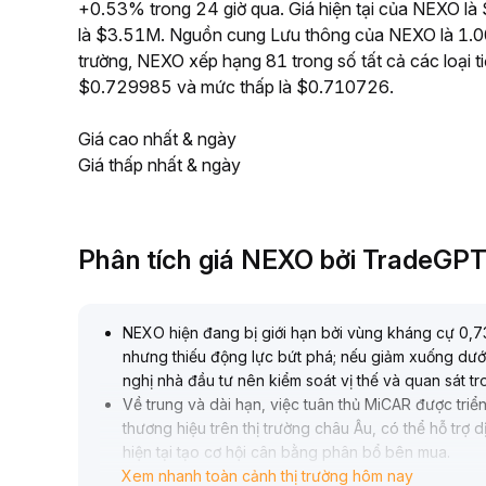
+0.53% trong 24 giờ qua. Giá hiện tại của NEXO là 
là $3.51M. Nguồn cung Lưu thông của NEXO là 1.00B
trường, NEXO xếp hạng 81 trong số tất cả các loại t
$0.729985 và mức thấp là $0.710726.
Giá cao nhất & ngày
Giá thấp nhất & ngày
Phân tích giá NEXO bởi TradeGP
NEXO hiện đang bị giới hạn bởi vùng kháng cự 0,7
nhưng thiếu động lực bứt phá; nếu giảm xuống dưới 
nghị nhà đầu tư nên kiểm soát vị thế và quan sát t
Về trung và dài hạn, việc tuân thủ MiCAR được triển
thương hiệu trên thị trường châu Âu, có thể hỗ trợ 
hiện tại tạo cơ hội cân bằng phân bổ bên mua
.
Xem nhanh toàn cảnh thị trường hôm nay