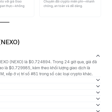
to với giá Giao
Chuyển đổi crypto miễn phí—nhanh
 gian thực—không
chóng, an toàn và dễ dàng.
O(NEXO)
à NEXO (NEXO) là $0.724894. Trong 24 giờ qua, giá đã
 là $0.729985, kèm theo khối lượng giao dịch là
 xếp ở vị trí số #81 trong số các loại crypto khác.