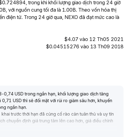
$0.724894, trong khi khối lượng giao dịch trong 24 giờ
, với nguồn cung tối đa là 1.00B. Theo vốn hóa thị
iền điện tử. Trong 24 giờ qua, NEXO đã đạt mức cao là
$4.07 vào 12 Th05 2021
$0.04515276 vào 13 Th09 2018
T
3-0,74 USD trong ngắn hạn, khối lượng giao dịch tăng
0,71 USD thì sẽ đối mặt với rủi ro giảm sâu hơn, khuyến
rong ngắn hạn
.
 khai trước thời hạn đã củng cố rào cản tuân thủ và uy tín
dịch chuyển định giá trung tâm lên cao hơn, giá điều chỉnh