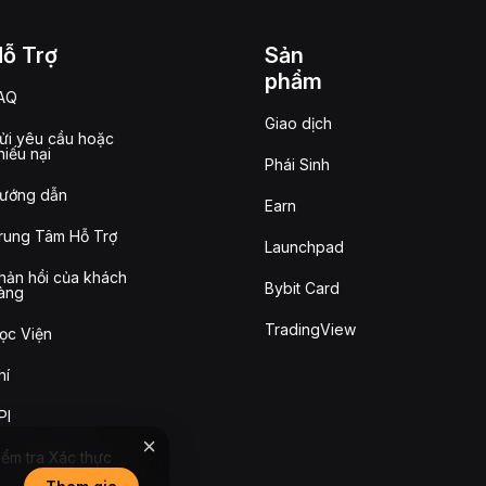
Hỗ Trợ
Sản
phẩm
AQ
Giao dịch
ửi yêu cầu hoặc
hiếu nại
Phái Sinh
ướng dẫn
Earn
rung Tâm Hỗ Trợ
Launchpad
hản hồi của khách
Bybit Card
àng
TradingView
ọc Viện
hí
PI
iểm tra Xác thực