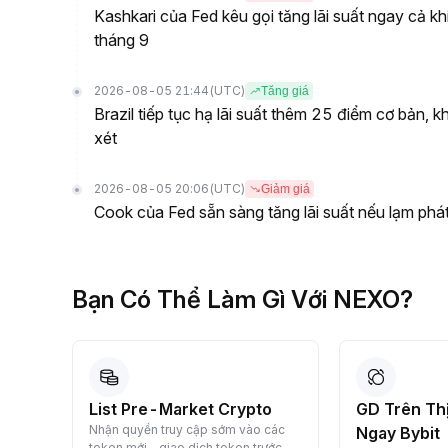
Kashkari của Fed kêu gọi tăng lãi suất ngay cả kh
tháng 9
2026-08-05 21:44
(UTC)
Tăng giá
Brazil tiếp tục hạ lãi suất thêm 25 điểm cơ bản, 
xét
2026-08-05 20:06
(UTC)
Giảm giá
Cook của Fed sẵn sàng tăng lãi suất nếu lạm phá
Bạn Có Thể Làm Gì Với NEXO?
List Pre-Market Crypto
GD Trên Thị
 nạp
Nhận quyền truy cập sớm vào các
Ngay Bybit
token mới—giao dịch token trước