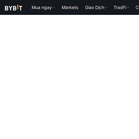
Mua ngay
Markets
Giao Dịch
TradFi
C