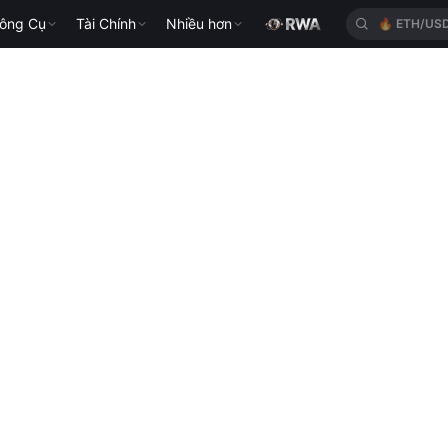
ông Cụ
Tài Chính
Nhiều hơn
🔥
ETH/US