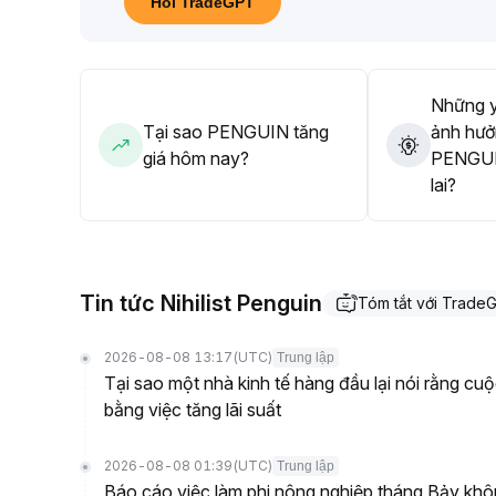
Hỏi TradeGPT
mục tiêu doanh thu đạt được, giá token kỳ vọng sẽ 
biến động thanh khoản và tiến triển thực chất dự á
Những y
Tại sao PENGUIN tăng
ảnh hưở
giá hôm nay?
PENGUI
lai?
Tin tức Nihilist Penguin
Tóm tắt với Trade
2026-08-08 13:17
(UTC)
Trung lập
Tại sao một nhà kinh tế hàng đầu lại nói rằng cu
bằng việc tăng lãi suất
2026-08-08 01:39
(UTC)
Trung lập
Báo cáo việc làm phi nông nghiệp tháng Bảy khôn