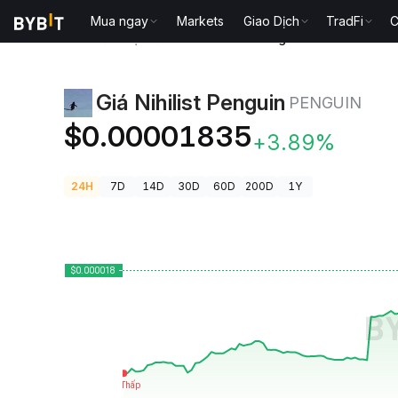
Mua ngay
Markets
Giao Dịch
TradFi
C
Giá Tiền Điện Tử
Giá Nihilist Penguin PENGUIN
Giá Nihilist Penguin
PENGUIN
$0.00001835
+3.89%
24H
7D
14D
30D
60D
200D
1Y