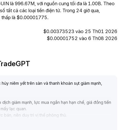
IN là 996.67M, với nguồn cung tối đa là 1.00B. Theo
tất cả các loại tiền điện tử. Trong 24 giờ qua,
thấp là $0.00001775.
$0.00373523 vào 25 Th01 2026
$0.00001752 vào 6 Th08 2026
i TradeGPT
 hủy niêm yết trên sàn và thanh khoản sụt giảm mạnh,
o dịch giảm mạnh, lực mua ngắn hạn hạn chế, giá đồng tiền
g mấy lạc quan
.
ực bán, nên duy trì vị thế phòng thủ
.
ng trưởng bền vững thông qua chuyển đổi thương hiệu, mở
anh khoản giao dịch được khôi phục trong tương lai và