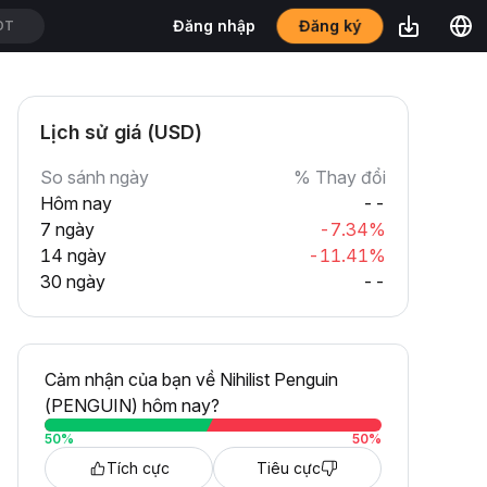
Đăng ký
Đăng nhập
DT
Lịch sử giá (USD)
So sánh ngày
% Thay đổi
Hôm nay
--
7 ngày
-7.34%
14 ngày
-11.41%
30 ngày
--
Cảm nhận của bạn về Nihilist Penguin
(PENGUIN) hôm nay?
50
%
50
%
Tích cực
Tiêu cực