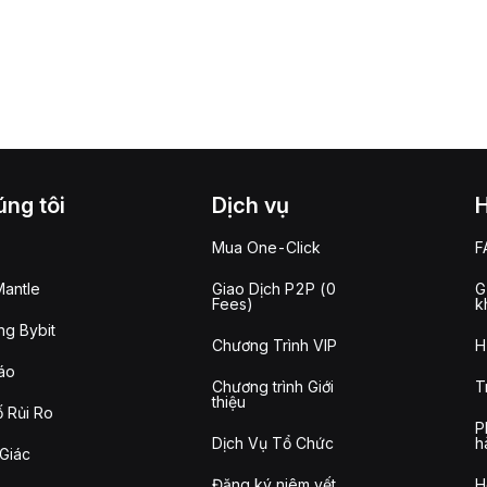
ng tôi
Dịch vụ
Mua One-Click
F
antle
Giao Dịch P2P (0
G
Fees)
k
g Bybit
Chương Trình VIP
H
áo
Chương trình Giới
T
thiệu
 Rủi Ro
P
Dịch Vụ Tổ Chức
h
Giác
Đăng ký niêm yết
H