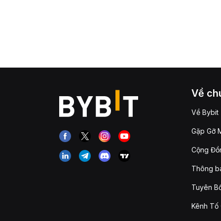
Về chú
Về Bybit
Gặp Gỡ M
Cộng Đồn
Thông b
Tuyên Bố
Kênh Tố 