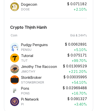
$
0.071182
Dogecoin
+2.10%
DOGE
Crypto Thịnh Hành
Coin
Giá & 24H%
$
0.0062891
Pudgy Penguins
+5.10%
PENGU
$
0.075171
Tutorial
+99.70%
TUT
$
0.01309529
Jimothy The Raccoon
+221.20%
JIMOTHY
$
0.03035995
StonkBroker
+54.10%
STONKBROKER
$
0.02969488
Pons
+16.70%
PONS
$
0.091327
Pi Network
+3.40%
PI