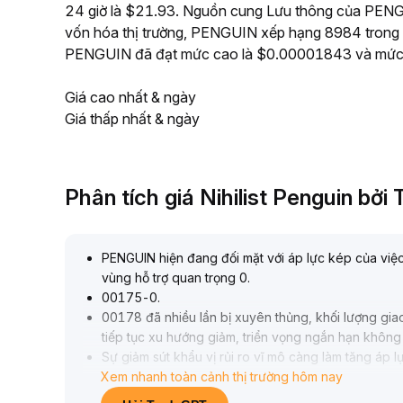
24 giờ là $21.93. Nguồn cung Lưu thông của PENGU
vốn hóa thị trường, PENGUIN xếp hạng 8984 trong số 
PENGUIN đã đạt mức cao là $0.00001843 và mức 
Giá cao nhất & ngày
Giá thấp nhất & ngày
Phân tích giá Nihilist Penguin bở
PENGUIN hiện đang đối mặt với áp lực kép của việc
vùng hỗ trợ quan trọng 0
.
00175-0
.
00178 đã nhiều lần bị xuyên thủng, khối lượng gia
tiếp tục xu hướng giảm, triển vọng ngắn hạn khôn
Sự giảm sút khẩu vị rủi ro vĩ mô càng làm tăng áp l
Xem nhanh toàn cảnh thị trường hôm nay
Về trung hạn, Pudgy Penguins xây dựng giá trị tă
rộng kinh doanh thực tế và kênh phân phối; nếu th