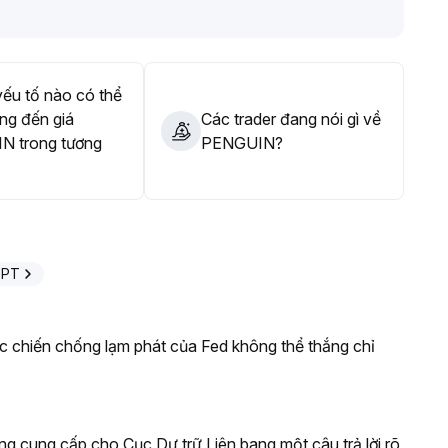
được cải thiện nhờ yếu tố cơ bản, đề xuất theo dõi sát
n
.
ếu tố nào có thể
ng đến giá
Các trader đang nói gì về
N trong tương
PENGUIN?
GPT
ộc chiến chống lạm phát của Fed không thể thắng chỉ
g cung cấp cho Cục Dự trữ Liên bang một câu trả lời rõ