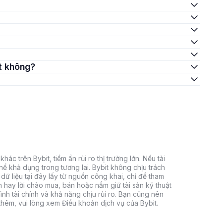
ốt không?
hác trên Bybit, tiềm ẩn rủi ro thị trường lớn. Nếu tài
thể khả dụng trong tương lai. Bybit không chịu trách
dữ liệu tại đây lấy từ nguồn công khai, chỉ để tham
h hay lời chào mua, bán hoặc nắm giữ tài sản kỹ thuật
ình tài chính và khả năng chịu rủi ro. Bạn cũng nên
 thêm, vui lòng xem Điều khoản dịch vụ của Bybit.