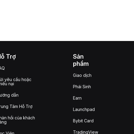
Hỗ Trợ
Sản
phẩm
AQ
Giao dịch
ửi yêu cầu hoặc
hiếu nại
Phái Sinh
ướng dẫn
Earn
rung Tâm Hỗ Trợ
Launchpad
hản hồi của khách
Bybit Card
àng
TradingView
ọc Viện