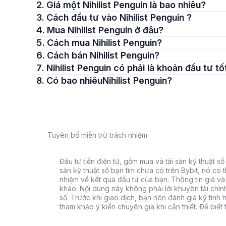
2. Giá một Nihilist Penguin là bao nhiêu?
3. Cách đầu tư vào Nihilist Penguin ?
4. Mua Nihilist Penguin ở đâu?
5. Cách mua Nihilist Penguin?
6. Cách bán Nihilist Penguin?
7. Nihilist Penguin có phải là khoản đầu tư t
8. Có bao nhiêuNihilist Penguin?
Tuyên bố miễn trừ trách nhiệm
Đầu tư tiền điện tử, gồm mua và tài sản kỹ thuật số k
sản kỹ thuật số bạn tìm chưa có trên Bybit, nó có 
nhiệm về kết quả đầu tư của bạn. Thông tin giá và 
khảo. Nội dung này không phải lời khuyên tài chín
số. Trước khi giao dịch, bạn nên đánh giá kỹ tình h
tham khảo ý kiến chuyên gia khi cần thiết. Để biết