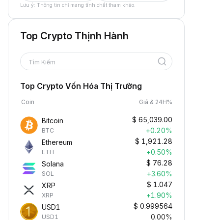
Lưu ý: Thông tin chỉ mang tính chất tham khảo.
Top Crypto Thịnh Hành
Tìm Kiếm
Top Crypto Vốn Hóa Thị Trường
Coin
Giá & 24H%
$
65,039.00
Bitcoin
+0.20%
BTC
$
1,921.28
Ethereum
+0.50%
ETH
$
76.28
Solana
+3.60%
SOL
$
1.047
XRP
+1.90%
XRP
$
0.999564
USD1
0.00%
USD1