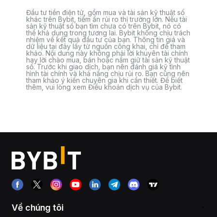
Đầu tư tiền điện tử, gồm mua và tài sản kỹ thuật số
khác trên Bybit, tiềm ẩn rủi ro thị trường lớn. Nếu tài
sản kỹ thuật số bạn tìm chưa có trên Bybit, nó có
thể khả dụng trong tương lai. Bybit không chịu trách
nhiệm về kết quả đầu tư của bạn. Thông tin giá và
dữ liệu tại đây lấy từ nguồn công khai, chỉ để tham
khảo. Nội dung này không phải lời khuyên tài chính
hay lời chào mua, bán hoặc nắm giữ tài sản kỹ thuật
số. Trước khi giao dịch, bạn nên đánh giá kỹ tình
hình tài chính và khả năng chịu rủi ro. Bạn cũng nên
tham khảo ý kiến chuyên gia khi cần thiết. Để biết
thêm, vui lòng xem Điều khoản dịch vụ của Bybit.
Về chúng tôi