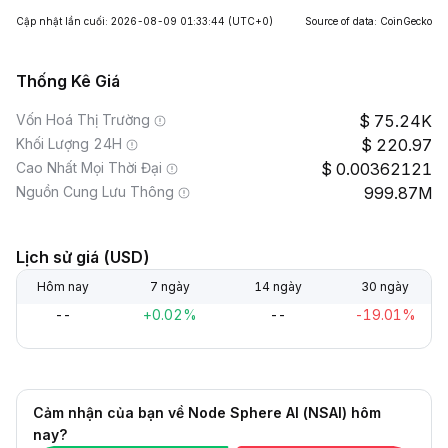
Cập nhật lần cuối: 2026-08-09 01:33:44
(UTC+0)
Source of data: CoinGecko
Thống Kê Giá
Vốn Hoá Thị Trường
75.24K
Khối Lượng 24H
220.97
Cao Nhất Mọi Thời Đại
0.00362121
Nguồn Cung Lưu Thông
999.87M
Lịch sử giá (USD)
Hôm nay
7 ngày
14 ngày
30 ngày
--
+0.02%
--
-19.01%
Cảm nhận của bạn về Node Sphere AI (NSAI) hôm
nay?