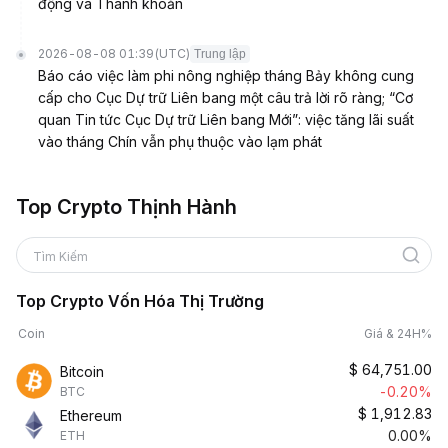
động và Thanh khoản
2026-08-08 01:39
(UTC)
Trung lập
Báo cáo việc làm phi nông nghiệp tháng Bảy không cung
cấp cho Cục Dự trữ Liên bang một câu trả lời rõ ràng; “Cơ
quan Tin tức Cục Dự trữ Liên bang Mới”: việc tăng lãi suất
vào tháng Chín vẫn phụ thuộc vào lạm phát
Top Crypto Thịnh Hành
Tìm Kiếm
Top Crypto Vốn Hóa Thị Trường
Coin
Giá & 24H%
$
64,751.00
Bitcoin
-0.20%
BTC
$
1,912.83
Ethereum
0.00%
ETH