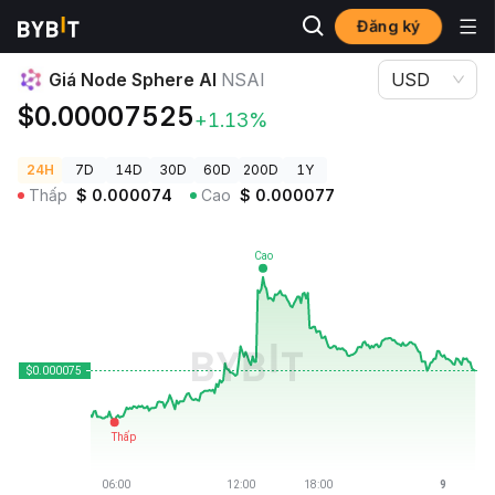
Đăng ký
Giá Tiền Điện Tử
Giá Node Sphere AI NSAI
Giá Node Sphere AI
NSAI
USD
$0.00007525
+1.13%
24H
7D
14D
30D
60D
200D
1Y
Thấp
$
0.000074
Cao
$
0.000077