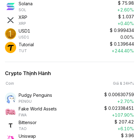
$
75.98
Solana
+2.60%
SOL
$
1.037
XRP
+0.40%
XRP
$
0.999434
USD1
0.00%
USD1
$
0.139644
Tutorial
+244.40%
TUT
Crypto Thịnh Hành
Coin
Giá & 24H%
$
0.00630759
Pudgy Penguins
+2.70%
PENGU
$
0.02338451
Fake World Assets
+107.90%
FWA
$
207.42
Bittensor
+6.10%
TAO
$
3.96
Uniswap