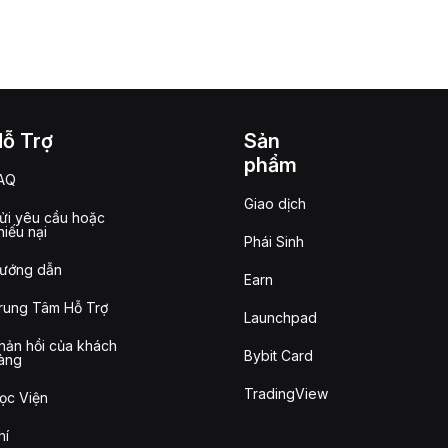
Hỗ Trợ
Sản
phẩm
AQ
Giao dịch
ửi yêu cầu hoặc
hiếu nại
Phái Sinh
ướng dẫn
Earn
rung Tâm Hỗ Trợ
Launchpad
hản hồi của khách
Bybit Card
àng
TradingView
ọc Viện
hí