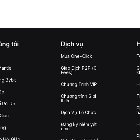
ng tôi
Dịch vụ
Mua One-Click
F
antle
Giao Dịch P2P (0
G
Fees)
k
g Bybit
Chương Trình VIP
H
áo
Chương trình Giới
T
thiệu
 Rủi Ro
P
Dịch Vụ Tổ Chức
h
Giác
Đăng ký niêm yết
H
ụng
coin
P
n Hồi Giáo