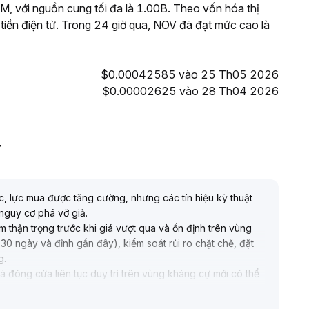
 với nguồn cung tối đa là 1.00B. Theo vốn hóa thị
 tiền điện tử. Trong 24 giờ qua, NOV đã đạt mức cao là
$0.00042585 vào 25 Th05 2026
$0.00002625 vào 28 Th04 2026
T
c, lực mua được tăng cường, nhưng các tín hiệu kỹ thuật
nguy cơ phá vỡ giả
.
m thận trọng trước khi giá vượt qua và ổn định trên vùng
 ngày và đỉnh gần đây), kiểm soát rủi ro chặt chẽ, đặt
g
.
á đóng cửa liên tục duy trì trên vùng kháng cự mới có thể
iá và đảm bảo linh hoạt danh mục
.