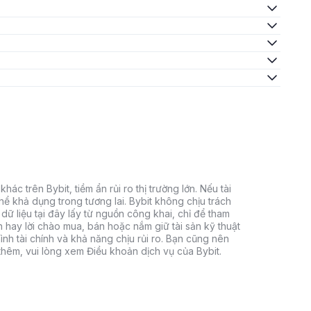
hác trên Bybit, tiềm ẩn rủi ro thị trường lớn. Nếu tài
thể khả dụng trong tương lai. Bybit không chịu trách
dữ liệu tại đây lấy từ nguồn công khai, chỉ để tham
h hay lời chào mua, bán hoặc nắm giữ tài sản kỹ thuật
ình tài chính và khả năng chịu rủi ro. Bạn cũng nên
 thêm, vui lòng xem Điều khoản dịch vụ của Bybit.