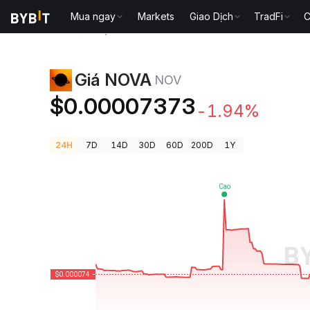
Mua ngay
Markets
Giao Dịch
TradFi
C
Giá Tiền Điện Tử
Giá NOVA NOV
Giá NOVA
NOV
$0.00007373
-1.94%
24H
7D
14D
30D
60D
200D
1Y