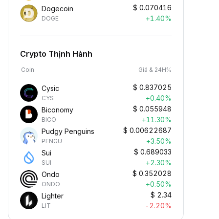
$
0.070416
Dogecoin
+1.40%
DOGE
Crypto Thịnh Hành
Coin
Giá & 24H%
$
0.837025
Cysic
+0.40%
CYS
$
0.055948
Biconomy
+11.30%
BICO
$
0.00622687
Pudgy Penguins
+3.50%
PENGU
$
0.689033
Sui
+2.30%
SUI
$
0.352028
Ondo
+0.50%
ONDO
$
2.34
Lighter
-2.20%
LIT