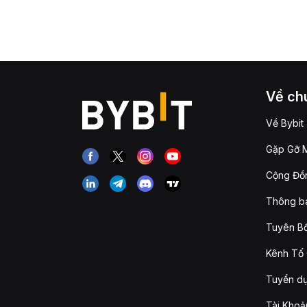
Về chú
Về Bybit
Gặp Gỡ M
Cộng Đồn
Thông b
Tuyên Bố
Kênh Tố 
Tuyển d
Tài Khoả