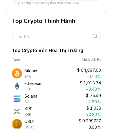
Lưu ý: Thông tin chỉ mang tính chất tham khảo.
Top Crypto Thịnh Hành
Tìm Kiếm
Top Crypto Vốn Hóa Thị Trường
Coin
Giá & 24H%
$
64,897.00
Bitcoin
+0.10%
BTC
$
1,918.74
Ethereum
+0.40%
ETH
$
75.49
Solana
+2.80%
SOL
$
1.038
XRP
+0.30%
XRP
$
0.999737
USD1
0.00%
USD1