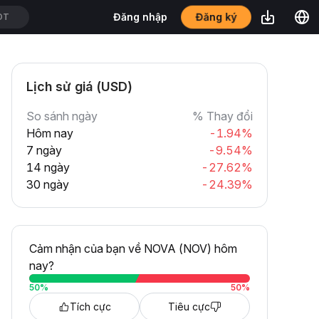
Đăng ký
Đăng nhập
DT
Lịch sử giá (USD)
So sánh ngày
% Thay đổi
Hôm nay
-1.94%
7 ngày
-9.54%
14 ngày
-27.62%
30 ngày
-24.39%
Cảm nhận của bạn về NOVA (NOV) hôm
nay?
50
%
50
%
Tích cực
Tiêu cực