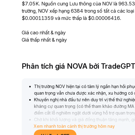
$7.05K. Nguồn cung Lưu thông của NOV là 963.53M,
trường, NOV xếp hạng 6384 trong số tất cả các loại
$0.00011359 và mức thấp là $0.00006416.
Giá cao nhất & ngày
Giá thấp nhất & ngày
Phân tích giá NOVA bởi TradeGP
Thị trường NOV hiện tại có tâm lý ngắn hạn hồi phụ
quan trọng vẫn chưa được xác nhận, xu hướng có 
Khuyến nghị nhà đầu tư nên duy trì vị thế thử nghiệ
kháng cự quan trọng (có thể tham khảo đường MA 30
điểm cắt lỗ nghiêm ngặt dưới vùng hỗ trợ quan trọn
Chờ khi khối lượng và giá đồng thuận tăng mạnh, gi
Xem nhanh toàn cảnh thị trường hôm nay
từng bước gia tăng vị thế
.
Chiến lược cốt lõi vẫn là phòng ngừa rủi ro giảm g