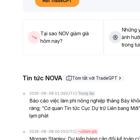
Hỏi TradeGPT
Những y
Tại sao NOV giảm giá
ảnh hưở
hôm nay?
trong tư
Tin tức NOVA
Tóm tắt với TradeGPT
2026-08-08 01:39
(UTC)
Trung lập
Báo cáo việc làm phi nông nghiệp tháng Bảy khôn
ràng; “Cơ quan Tin tức Cục Dự trữ Liên bang Mới”
lạm phát
2026-08-08 00:25
(UTC)
Giảm giá
Morgan Stanley: Dự kiến bảng cân đối kế toán củ